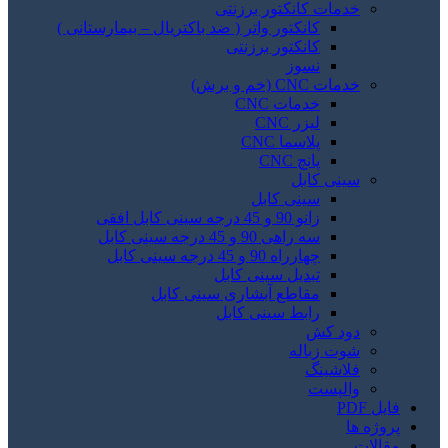
خدمات کانکتور برزنتی
کانکتور واتر ( ضد باکتریال – بیمارستانی )
کانکتور برزنتی
نسوز
خدمات CNC (خم و برش)
خدمات CNC
لیزر CNC
پلاسما CNC
پانچ CNC
سینی کابل
سینی کابل
زانو 90 و 45 درجه سینی کابل افقی
سه راهی 90 و 45 درجه سینی کابل
چهارراه 90 و 45 درجه سینی کابل
تبدیل سینی کابل
مقاطع آبشاری سینی کابل
رابط سینی کابل
دود کش
شوت زباله
فلاشینگ
والپست
فایل PDF
پروژه ها
مقالات