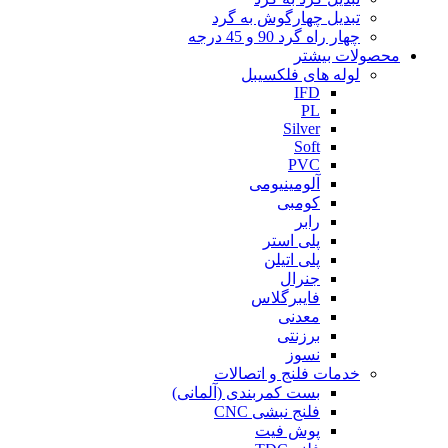
تبدیل چهارگوش به گرد
چهار راه گرد 90 و 45 درجه
محصولات بیشتر
لوله های فلکسیبل
IFD
PL
Silver
Soft
PVC
آلومینیومی
کومبی
رابر
پلی استر
پلی اتیلن
جنرال
فایبرگلاس
معدنی
برزنتی
نسوز
خدمات فلنج و اتصالات
بست کمربندی (آلمانی)
فلنج نبشی CNC
پوش فیت