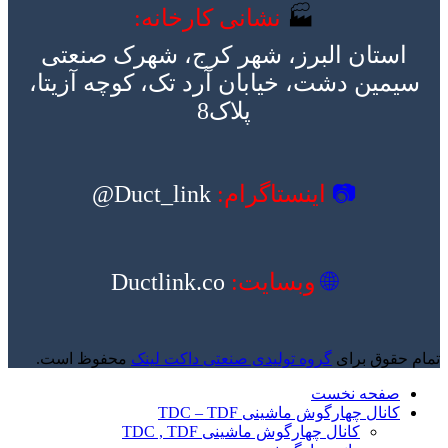
🏭
نشانی کارخانه:
استان البرز، شهر کرج، شهرک صنعتی
سیمین دشت، خیابان آرد تک، کوچه آزیتا،
پلاک8
📷
اینستاگرام:
Duct_link@
🌐
وبسایت:
Ductlink.co
تمام حقوق برای
گروه تولیدی صنعتی داکت لینک
محفوظ است.
صفحه نخست
کانال چهارگوش ماشینی TDC – TDF
کانال چهارگوش ماشینی TDC , TDF