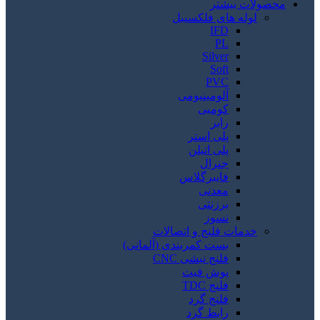
محصولات بیشتر
لوله های فلکسیبل
IFD
PL
Silver
Soft
PVC
آلومینیومی
کومبی
رابر
پلی استر
پلی اتیلن
جنرال
فایبرگلاس
معدنی
برزنتی
نسوز
خدمات فلنج و اتصالات
بست کمربندی (آلمانی)
فلنج نبشی CNC
پوش فیت
فلنج TDC
فلنج گرد
رابط گرد