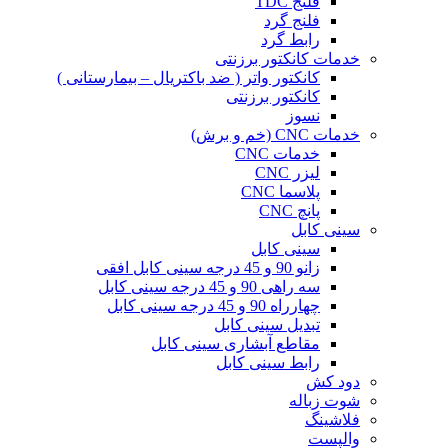
فلنج TDC
فلنج گرد
رابط گرد
خدمات کانکتور برزنتی
کانکتور واتر ( ضد باکتریال – بیمارستانی )
کانکتور برزنتی
نسوز
خدمات CNC (خم و برش)
خدمات CNC
لیزر CNC
پلاسما CNC
پانچ CNC
سینی کابل
سینی کابل
زانو 90 و 45 درجه سینی کابل افقی
سه راهی 90 و 45 درجه سینی کابل
چهارراه 90 و 45 درجه سینی کابل
تبدیل سینی کابل
مقاطع آبشاری سینی کابل
رابط سینی کابل
دود کش
شوت زباله
فلاشینگ
والپست