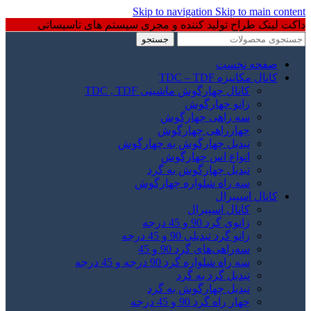
Skip to navigation
Skip to main content
داکت لینک طراح تولید کننده و مجری سیستم های تاسیساتی
جستجو
صفحه نخست
کانال مکانیزه TDC – TDF
کانال چهارگوش ماشینی TDC , TDF
زانو چهارگوش
سه راهی چهارگوش
چهارراهی چهارگوش
تبدیل چهارگوش به چهارگوش
انواع اس چهارگوش
تبدیل چهارگوش به گرد
سه راه شلواره چهارگوش
کانال اسپیرال
کانال اسپیرال
زانوی گرد 90 و 45 درجه
زانو گرد تبدیلی 90 و 45 درجه
سه‌راهی‌های گرد 90 و 45
سه راه شلواره گرد 90 درجه و 45 درجه
تبدیل گرد به گرد
تبدیل چهارگوش به گرد
چهار راه گرد 90 و 45 درجه