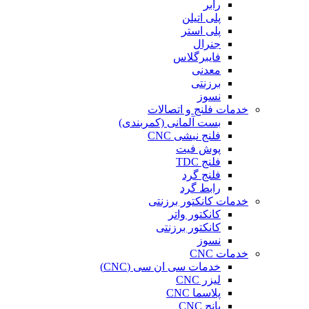
رابر
پلی اتیلن
پلی استر
جنرال
فایبرگلاس
معدنی
برزنتی
نسوز
خدمات فلنج و اتصالات
بست آلمانی (کمربندی)
فلنج نبشی CNC
پوش فیت
فلنج TDC
فلنج گرد
رابط گرد
خدمات کانکتور برزنتی
کانکتور واتر
کانکتور برزنتی
نسوز
خدمات CNC
خدمات سی ان سی (CNC)
لیزر CNC
پلاسما CNC
پانچ CNC