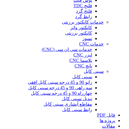
پوش فیت
فلنج TDC
فلنج گرد
رابط گرد
خدمات کانکتور برزنتی
کانکتور واتر
کانکتور برزنتی
نسوز
خدمات CNC
خدمات سی ان سی (CNC)
لیزر CNC
پلاسما CNC
پانچ CNC
سینی کابل
سینی کابل
زانو 90 و 45 درجه سینی کابل افقی
سه راهی 90 و 45 درجه سینی کابل
چهارراه 90 و 45 درجه سینی کابل
تبدیل سینی کابل
مقاطع آبشاری سینی کابل
رابط سینی کابل
فایل PDF
پروژه ها
مقالات