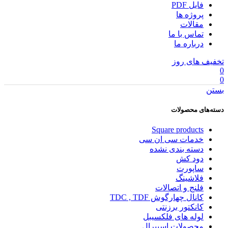
فایل PDF
پروژه ها
مقالات
تماس با ما
درباره ما
تخفیف های روز
0
0
بستن
دسته‌های محصولات
Square products
خدمات سی ان سی
دسته بندی نشده
دود کش
ساپورت
فلاشینگ
فلنج و اتصالات
کانال چهارگوش TDC , TDF
کانکتور برزنتی
لوله های فلکسیبل
محصولات اسپیرال