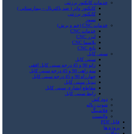
خدمات کانکتور برزنتی
کانکتور واتر ( ضد باکتریال – بیمارستانی )
کانکتور برزنتی
نسوز
خدمات CNC (خم و برش)
خدمات CNC
لیزر CNC
پلاسما CNC
پانچ CNC
سینی کابل
سینی کابل
زانو 90 و 45 درجه سینی کابل افقی
سه راهی 90 و 45 درجه سینی کابل
چهارراه 90 و 45 درجه سینی کابل
تبدیل سینی کابل
مقاطع آبشاری سینی کابل
رابط سینی کابل
دود کش
شوت زباله
فلاشینگ
والپست
فایل PDF
پروژه ها
مقالات