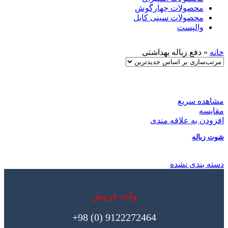
محصولات چهارگوش
محصولات سینی کابل
والپست
خانه
»
دفع زباله بهداشتی
مشاهده سریع
مقایسه
افزودن به علاقه مندی
شوت زباله
دسته بندی نشده
واحد فروش
9122272464 (0) 98+