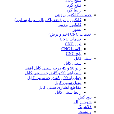
فلنج TDC
فلنج گرد
رابط گرد
خدمات کانکتور برزنتی
کانکتور واتر ( ضد باکتریال – بیمارستانی )
کانکتور برزنتی
نسوز
خدمات CNC (خم و برش)
خدمات CNC
لیزر CNC
پلاسما CNC
پانچ CNC
سینی کابل
سینی کابل
زانو 90 و 45 درجه سینی کابل افقی
سه راهی 90 و 45 درجه سینی کابل
چهارراه 90 و 45 درجه سینی کابل
تبدیل سینی کابل
مقاطع آبشاری سینی کابل
رابط سینی کابل
دود کش
شوت زباله
فلاشینگ
والپست