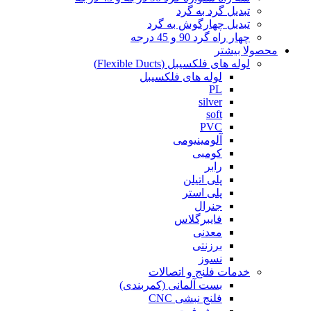
تبدیل گرد به گرد
تبدیل چهارگوش به گرد
چهار راه گرد 90 و 45 درجه
محصولا بیشتر
لوله های فلکسیبل (Flexible Ducts)
لوله های فلکسیبل
PL
silver
soft
PVC
آلومینیومی
کومبی
رابر
پلی اتیلن
پلی استر
جنرال
فایبرگلاس
معدنی
برزنتی
نسوز
خدمات فلنج و اتصالات
بست آلمانی (کمربندی)
فلنج نبشی CNC