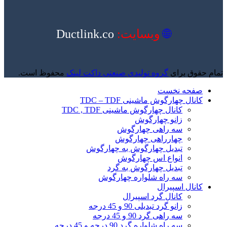
🌐
وبسایت:
Ductlink.co
تمام حقوق برای
گروه تولیدی صنعتی داکت لینک
محفوظ است.
صفحه نخست
کانال چهارگوش ماشینی TDC – TDF
کانال چهارگوش ماشینی TDC , TDF
زانو چهارگوش
سه راهی چهارگوش
چهارراهی چهارگوش
تبدیل چهارگوش به چهارگوش
انواع اس چهارگوش
تبدیل چهارگوش به گرد
سه راه شلواره چهارگوش
کانال اسپیرال
کانال گرد اسپیرال
زانو گرد تبدیلی 90 و 45 درجه
سه راهی گرد 90 و 45 درجه
سه راه شلواره گرد 90 درجه و 45 درجه