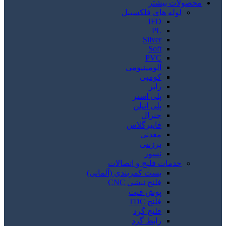
محصولات بیشتر
لوله های فلکسیبل
IFD
PL
Silver
Soft
PVC
آلومینیومی
کومبی
رابر
پلی استر
پلی اتیلن
جنرال
فایبرگلاس
معدنی
برزنتی
نسوز
خدمات فلنج و اتصالات
بست کمربندی (آلمانی)
فلنج نبشی CNC
پوش فیت
فلنج TDC
فلنج گرد
رابط گرد