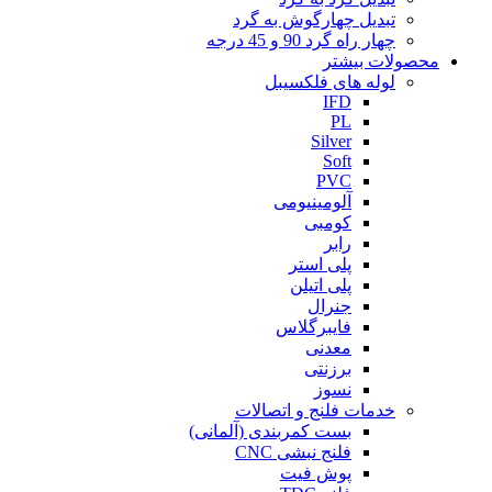
تبدیل چهارگوش به گرد
چهار راه گرد 90 و 45 درجه
محصولات بیشتر
لوله های فلکسیبل
IFD
PL
Silver
Soft
PVC
آلومینیومی
کومبی
رابر
پلی استر
پلی اتیلن
جنرال
فایبرگلاس
معدنی
برزنتی
نسوز
خدمات فلنج و اتصالات
بست کمربندی (آلمانی)
فلنج نبشی CNC
پوش فیت