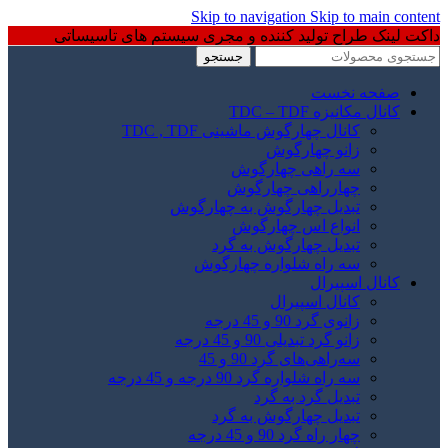
Skip to navigation
Skip to main content
داکت لینک طراح تولید کننده و مجری سیستم های تاسیساتی
جستجو
صفحه نخست
کانال مکانیزه TDC – TDF
کانال چهارگوش ماشینی TDC , TDF
زانو چهارگوش
سه راهی چهارگوش
چهارراهی چهارگوش
تبدیل چهارگوش به چهارگوش
انواع اس چهارگوش
تبدیل چهارگوش به گرد
سه راه شلواره چهارگوش
کانال اسپیرال
کانال اسپیرال
زانوی گرد 90 و 45 درجه
زانو گرد تبدیلی 90 و 45 درجه
سه‌راهی‌های گرد 90 و 45
سه راه شلواره گرد 90 درجه و 45 درجه
تبدیل گرد به گرد
تبدیل چهارگوش به گرد
چهار راه گرد 90 و 45 درجه