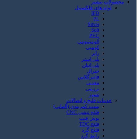
محصولات بیشتر
لوله های فلکسیبل
IFD
PL
Silver
Soft
PVC
آلومینیومی
کومبی
رابر
پلی استر
پلی اتیلن
جنرال
فایبرگلاس
معدنی
برزنتی
نسوز
خدمات فلنج و اتصالات
بست کمربندی (آلمانی)
فلنج نبشی CNC
پوش فیت
فلنج TDC
فلنج گرد
رابط گرد