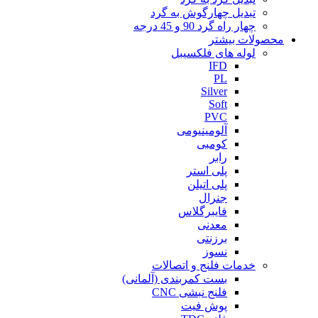
تبدیل چهارگوش به گرد
چهار راه گرد 90 و 45 درجه
محصولات بیشتر
لوله های فلکسیبل
IFD
PL
Silver
Soft
PVC
آلومینیومی
کومبی
رابر
پلی استر
پلی اتیلن
جنرال
فایبرگلاس
معدنی
برزنتی
نسوز
خدمات فلنج و اتصالات
بست کمربندی (آلمانی)
فلنج نبشی CNC
پوش فیت