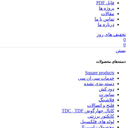
فایل PDF
پروژه ها
مقالات
تماس با ما
درباره ما
تخفیف های روز
0
0
بستن
دسته‌های محصولات
Square products
خدمات سی ان سی
دسته بندی نشده
دود کش
ساپورت
فلاشینگ
فلنج و اتصالات
کانال چهارگوش TDC , TDF
کانکتور برزنتی
لوله های فلکسیبل
محصولات اسپیرال