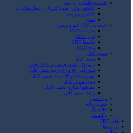
خدمات کانکتور برزنتی
کانکتور واتر ( ضد باکتریال – بیمارستانی )
کانکتور برزنتی
نسوز
خدمات CNC (خم و برش)
خدمات CNC
لیزر CNC
پلاسما CNC
پانچ CNC
سینی کابل
سینی کابل
زانو 90 و 45 درجه سینی کابل افقی
سه راهی 90 و 45 درجه سینی کابل
چهارراه 90 و 45 درجه سینی کابل
تبدیل سینی کابل
مقاطع آبشاری سینی کابل
رابط سینی کابل
دود کش
شوت زباله
فلاشینگ
والپست
فایل PDF
پروژه ها
مقالات