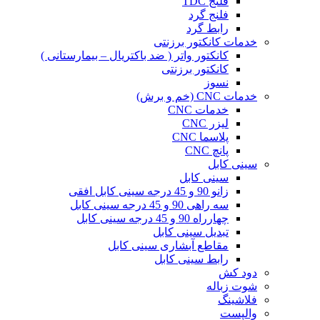
فلنج TDC
فلنج گرد
رابط گرد
خدمات کانکتور برزنتی
کانکتور واتر ( ضد باکتریال – بیمارستانی )
کانکتور برزنتی
نسوز
خدمات CNC (خم و برش)
خدمات CNC
لیزر CNC
پلاسما CNC
پانچ CNC
سینی کابل
سینی کابل
زانو 90 و 45 درجه سینی کابل افقی
سه راهی 90 و 45 درجه سینی کابل
چهارراه 90 و 45 درجه سینی کابل
تبدیل سینی کابل
مقاطع آبشاری سینی کابل
رابط سینی کابل
دود کش
شوت زباله
فلاشینگ
والپست