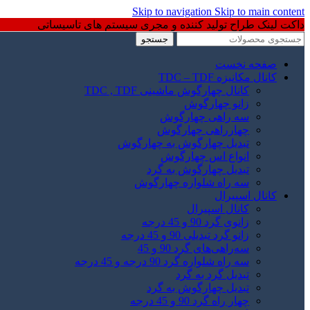
Skip to navigation
Skip to main content
داکت لینک طراح تولید کننده و مجری سیستم های تاسیساتی
جستجو
صفحه نخست
کانال مکانیزه TDC – TDF
کانال چهارگوش ماشینی TDC , TDF
زانو چهارگوش
سه راهی چهارگوش
چهارراهی چهارگوش
تبدیل چهارگوش به چهارگوش
انواع اس چهارگوش
تبدیل چهارگوش به گرد
سه راه شلواره چهارگوش
کانال اسپیرال
کانال اسپیرال
زانوی گرد 90 و 45 درجه
زانو گرد تبدیلی 90 و 45 درجه
سه‌راهی‌های گرد 90 و 45
سه راه شلواره گرد 90 درجه و 45 درجه
تبدیل گرد به گرد
تبدیل چهارگوش به گرد
چهار راه گرد 90 و 45 درجه