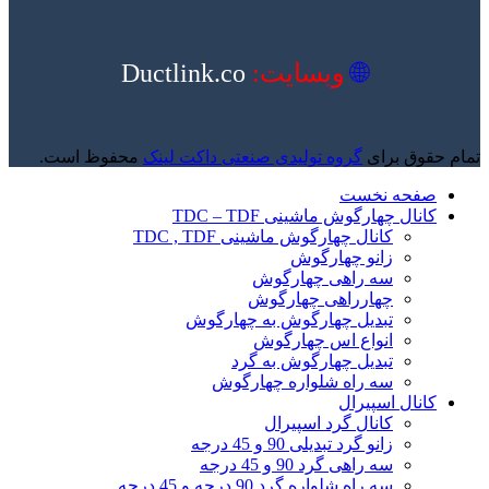
🌐
وبسایت:
Ductlink.co
تمام حقوق برای
گروه تولیدی صنعتی داکت لینک
محفوظ است.
صفحه نخست
کانال چهارگوش ماشینی TDC – TDF
کانال چهارگوش ماشینی TDC , TDF
زانو چهارگوش
سه راهی چهارگوش
چهارراهی چهارگوش
تبدیل چهارگوش به چهارگوش
انواع اس چهارگوش
تبدیل چهارگوش به گرد
سه راه شلواره چهارگوش
کانال اسپیرال
کانال گرد اسپیرال
زانو گرد تبدیلی 90 و 45 درجه
سه راهی گرد 90 و 45 درجه
سه راه شلواره گرد 90 درجه و 45 درجه