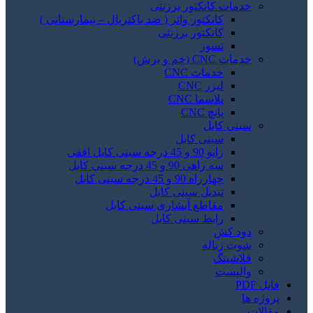
خدمات کانکتور برزنتی
کانکتور واتر ( ضد باکتریال – بیمارستانی )
کانکتور برزنتی
نسوز
خدمات CNC (خم و برش)
خدمات CNC
لیزر CNC
پلاسما CNC
پانچ CNC
سینی کابل
سینی کابل
زانو 90 و 45 درجه سینی کابل افقی
سه راهی 90 و 45 درجه سینی کابل
چهارراه 90 و 45 درجه سینی کابل
تبدیل سینی کابل
مقاطع آبشاری سینی کابل
رابط سینی کابل
دود کش
شوت زباله
فلاشینگ
والپست
فایل PDF
پروژه ها
مقالات