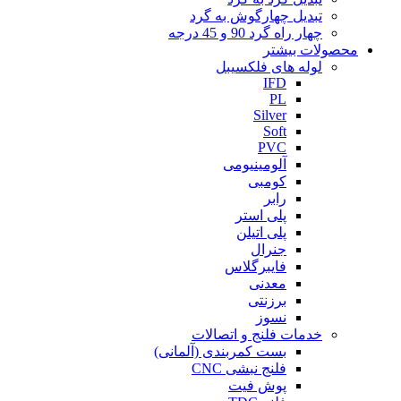
تبدیل چهارگوش به گرد
چهار راه گرد 90 و 45 درجه
محصولات بیشتر
لوله های فلکسیبل
IFD
PL
Silver
Soft
PVC
آلومینیومی
کومبی
رابر
پلی استر
پلی اتیلن
جنرال
فایبرگلاس
معدنی
برزنتی
نسوز
خدمات فلنج و اتصالات
بست کمربندی (آلمانی)
فلنج نبشی CNC
پوش فیت