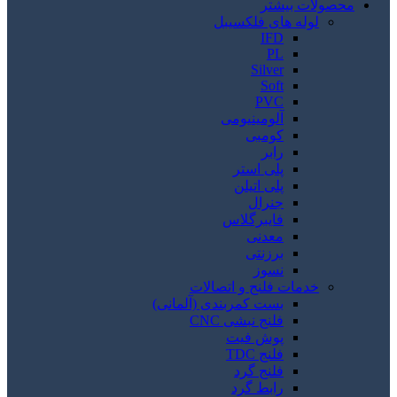
محصولات بیشتر
لوله های فلکسیبل
IFD
PL
Silver
Soft
PVC
آلومینیومی
کومبی
رابر
پلی استر
پلی اتیلن
جنرال
فایبرگلاس
معدنی
برزنتی
نسوز
خدمات فلنج و اتصالات
بست کمربندی (آلمانی)
فلنج نبشی CNC
پوش فیت
فلنج TDC
فلنج گرد
رابط گرد