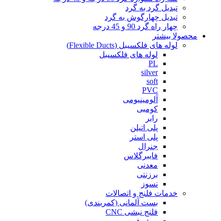
تبدیل گرد به گرد
تبدیل چهارگوش به گرد
چهار راه گرد 90 و 45 درجه
محصولا بیشتر
لوله های فلکسیبل (Flexible Ducts)
لوله های فلکسیبل
PL
silver
soft
PVC
آلومینیومی
کومبی
رابر
پلی اتیلن
پلی استر
جنرال
فایبرگلاس
معدنی
برزنتی
نسوز
خدمات فلنج و اتصالات
بست آلمانی (کمربندی)
فلنج نبشی CNC