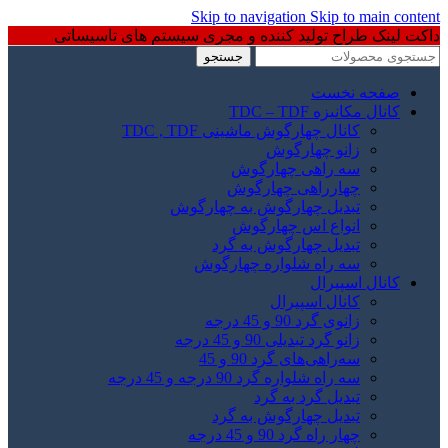
Skip to navigation
Skip to main content
داکت لینک طراح تولید کننده و مجری سیستم های تاسیساتی
جستجو
صفحه نخست
کانال مکانیزه TDC – TDF
کانال چهارگوش ماشینی TDC , TDF
زانو چهارگوش
سه راهی چهارگوش
چهارراهی چهارگوش
تبدیل چهارگوش به چهارگوش
انواع اس چهارگوش
تبدیل چهارگوش به گرد
سه راه شلواره چهارگوش
کانال اسپیرال
کانال اسپیرال
زانوی گرد 90 و 45 درجه
زانو گرد تبدیلی 90 و 45 درجه
سه‌راهی‌های گرد 90 و 45
سه راه شلواره گرد 90 درجه و 45 درجه
تبدیل گرد به گرد
تبدیل چهارگوش به گرد
چهار راه گرد 90 و 45 درجه