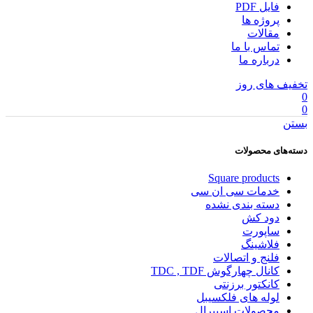
فایل PDF
پروژه ها
مقالات
تماس با ما
درباره ما
تخفیف های روز
0
0
بستن
دسته‌های محصولات
Square products
خدمات سی ان سی
دسته بندی نشده
دود کش
ساپورت
فلاشینگ
فلنج و اتصالات
کانال چهارگوش TDC , TDF
کانکتور برزنتی
لوله های فلکسیبل
محصولات اسپیرال