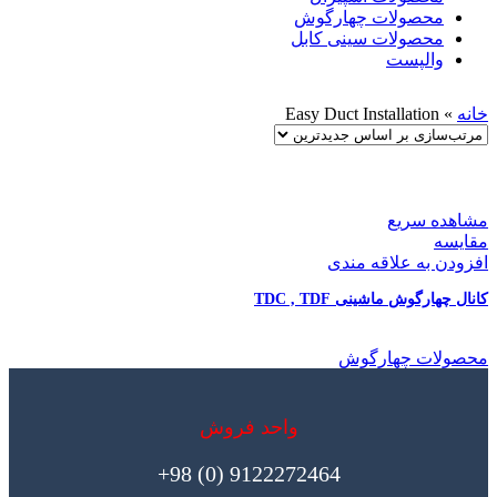
محصولات چهارگوش
محصولات سینی کابل
والپست
خانه
»
Easy Duct Installation
مشاهده سریع
مقایسه
افزودن به علاقه مندی
کانال چهارگوش ماشینی TDC , TDF
محصولات چهارگوش
واحد فروش
9122272464 (0) 98+