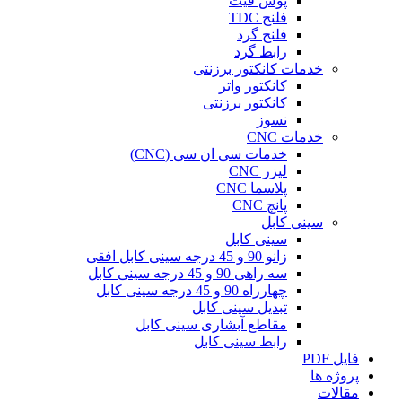
پوش فیت
فلنج TDC
فلنج گرد
رابط گرد
خدمات کانکتور برزنتی
کانکتور واتر
کانکتور برزنتی
نسوز
خدمات CNC
خدمات سی ان سی (CNC)
لیزر CNC
پلاسما CNC
پانچ CNC
سینی کابل
سینی کابل
زانو 90 و 45 درجه سینی کابل افقی
سه راهی 90 و 45 درجه سینی کابل
چهارراه 90 و 45 درجه سینی کابل
تبدیل سینی کابل
مقاطع آبشاری سینی کابل
رابط سینی کابل
فایل PDF
پروژه ها
مقالات