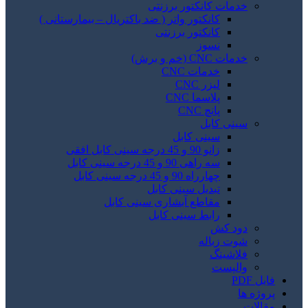
خدمات کانکتور برزنتی
کانکتور واتر ( ضد باکتریال – بیمارستانی )
کانکتور برزنتی
نسوز
خدمات CNC (خم و برش)
خدمات CNC
لیزر CNC
پلاسما CNC
پانچ CNC
سینی کابل
سینی کابل
زانو 90 و 45 درجه سینی کابل افقی
سه راهی 90 و 45 درجه سینی کابل
چهارراه 90 و 45 درجه سینی کابل
تبدیل سینی کابل
مقاطع آبشاری سینی کابل
رابط سینی کابل
دود کش
شوت زباله
فلاشینگ
والپست
فایل PDF
پروژه ها
مقالات