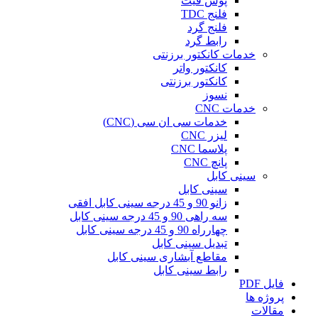
پوش فیت
فلنج TDC
فلنج گرد
رابط گرد
خدمات کانکتور برزنتی
کانکتور واتر
کانکتور برزنتی
نسوز
خدمات CNC
خدمات سی ان سی (CNC)
لیزر CNC
پلاسما CNC
پانچ CNC
سینی کابل
سینی کابل
زانو 90 و 45 درجه سینی کابل افقی
سه راهی 90 و 45 درجه سینی کابل
چهارراه 90 و 45 درجه سینی کابل
تبدیل سینی کابل
مقاطع آبشاری سینی کابل
رابط سینی کابل
فایل PDF
پروژه ها
مقالات