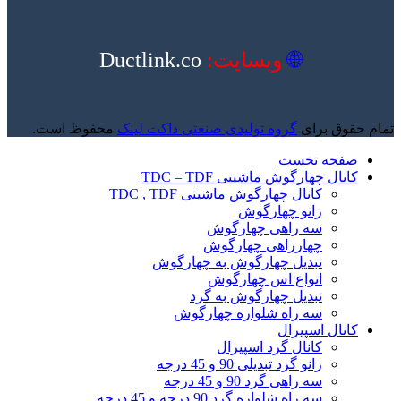
🌐
وبسایت:
Ductlink.co
تمام حقوق برای
گروه تولیدی صنعتی داکت لینک
محفوظ است.
صفحه نخست
کانال چهارگوش ماشینی TDC – TDF
کانال چهارگوش ماشینی TDC , TDF
زانو چهارگوش
سه راهی چهارگوش
چهارراهی چهارگوش
تبدیل چهارگوش به چهارگوش
انواع اس چهارگوش
تبدیل چهارگوش به گرد
سه راه شلواره چهارگوش
کانال اسپیرال
کانال گرد اسپیرال
زانو گرد تبدیلی 90 و 45 درجه
سه راهی گرد 90 و 45 درجه
سه راه شلواره گرد 90 درجه و 45 درجه