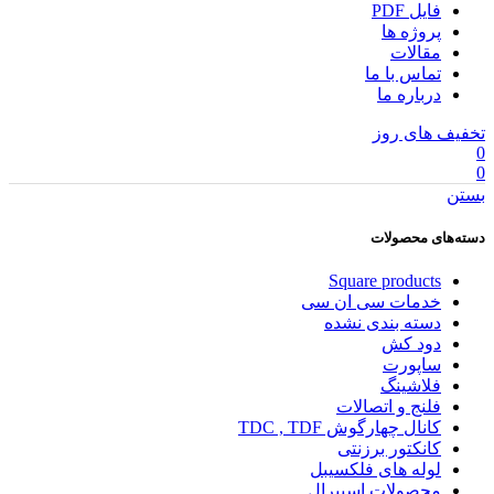
فایل PDF
پروژه ها
مقالات
تماس با ما
درباره ما
تخفیف های روز
0
0
بستن
دسته‌های محصولات
Square products
خدمات سی ان سی
دسته بندی نشده
دود کش
ساپورت
فلاشینگ
فلنج و اتصالات
کانال چهارگوش TDC , TDF
کانکتور برزنتی
لوله های فلکسیبل
محصولات اسپیرال