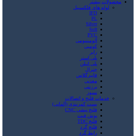
محصولات بیشتر
لوله های فلکسیبل
IFD
PL
Silver
Soft
PVC
آلومینیومی
کومبی
رابر
پلی استر
پلی اتیلن
جنرال
فایبرگلاس
معدنی
برزنتی
نسوز
خدمات فلنج و اتصالات
بست کمربندی (آلمانی)
فلنج نبشی CNC
پوش فیت
فلنج TDC
فلنج گرد
رابط گرد