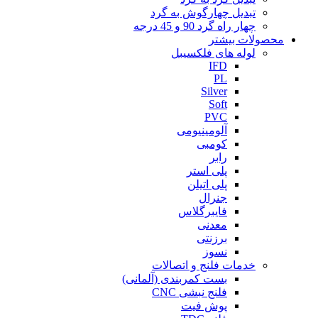
تبدیل چهارگوش به گرد
چهار راه گرد 90 و 45 درجه
محصولات بیشتر
لوله های فلکسیبل
IFD
PL
Silver
Soft
PVC
آلومینیومی
کومبی
رابر
پلی استر
پلی اتیلن
جنرال
فایبرگلاس
معدنی
برزنتی
نسوز
خدمات فلنج و اتصالات
بست کمربندی (آلمانی)
فلنج نبشی CNC
پوش فیت