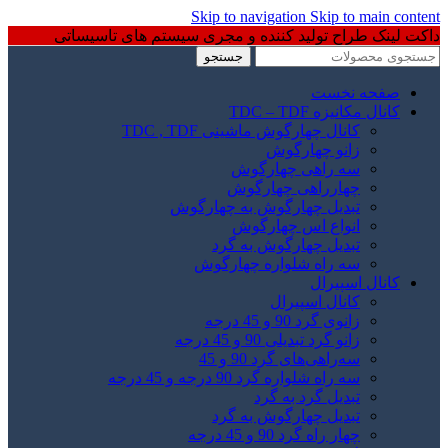
Skip to navigation
Skip to main content
داکت لینک طراح تولید کننده و مجری سیستم های تاسیساتی
جستجو
صفحه نخست
کانال مکانیزه TDC – TDF
کانال چهارگوش ماشینی TDC , TDF
زانو چهارگوش
سه راهی چهارگوش
چهارراهی چهارگوش
تبدیل چهارگوش به چهارگوش
انواع اس چهارگوش
تبدیل چهارگوش به گرد
سه راه شلواره چهارگوش
کانال اسپیرال
کانال اسپیرال
زانوی گرد 90 و 45 درجه
زانو گرد تبدیلی 90 و 45 درجه
سه‌راهی‌های گرد 90 و 45
سه راه شلواره گرد 90 درجه و 45 درجه
تبدیل گرد به گرد
تبدیل چهارگوش به گرد
چهار راه گرد 90 و 45 درجه