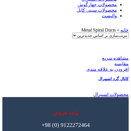
محصولات چهارگوش
محصولات سینی کابل
والپست
خانه
»
Metal Spiral Ducts
مشاهده سریع
مقایسه
افزودن به علاقه مندی
کانال گرد اسپیرال
محصولات اسپیرال
واحد فروش
9122272464 (0) 98+