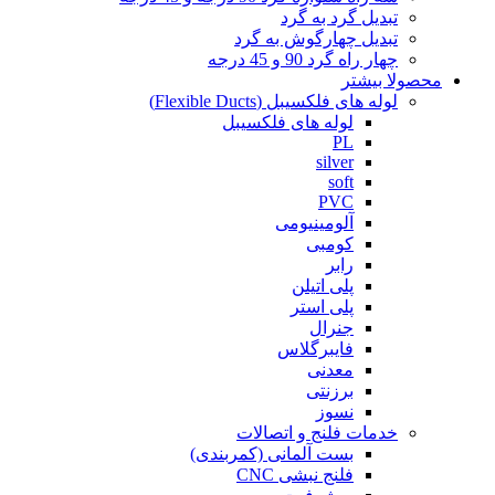
تبدیل گرد به گرد
تبدیل چهارگوش به گرد
چهار راه گرد 90 و 45 درجه
محصولا بیشتر
لوله های فلکسیبل (Flexible Ducts)
لوله های فلکسیبل
PL
silver
soft
PVC
آلومینیومی
کومبی
رابر
پلی اتیلن
پلی استر
جنرال
فایبرگلاس
معدنی
برزنتی
نسوز
خدمات فلنج و اتصالات
بست آلمانی (کمربندی)
فلنج نبشی CNC