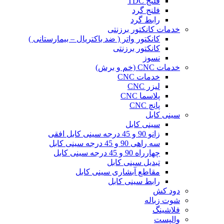
فلنج TDC
فلنج گرد
رابط گرد
خدمات کانکتور برزنتی
کانکتور واتر ( ضد باکتریال – بیمارستانی )
کانکتور برزنتی
نسوز
خدمات CNC (خم و برش)
خدمات CNC
لیزر CNC
پلاسما CNC
پانچ CNC
سینی کابل
سینی کابل
زانو 90 و 45 درجه سینی کابل افقی
سه راهی 90 و 45 درجه سینی کابل
چهارراه 90 و 45 درجه سینی کابل
تبدیل سینی کابل
مقاطع آبشاری سینی کابل
رابط سینی کابل
دود کش
شوت زباله
فلاشینگ
والپست