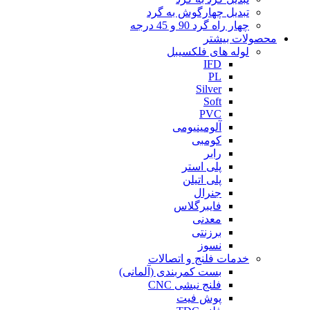
تبدیل چهارگوش به گرد
چهار راه گرد 90 و 45 درجه
محصولات بیشتر
لوله های فلکسیبل
IFD
PL
Silver
Soft
PVC
آلومینیومی
کومبی
رابر
پلی استر
پلی اتیلن
جنرال
فایبرگلاس
معدنی
برزنتی
نسوز
خدمات فلنج و اتصالات
بست کمربندی (آلمانی)
فلنج نبشی CNC
پوش فیت