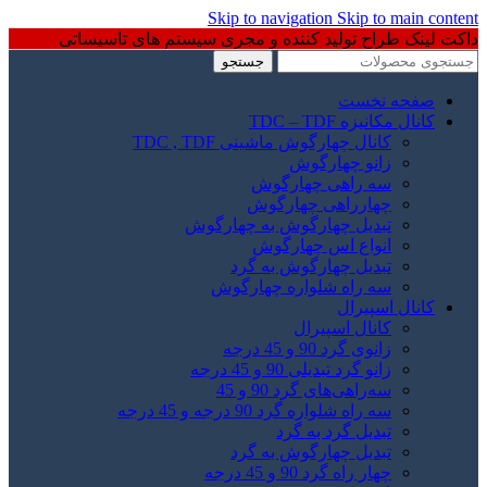
Skip to navigation
Skip to main content
داکت لینک طراح تولید کننده و مجری سیستم های تاسیساتی
جستجو
صفحه نخست
کانال مکانیزه TDC – TDF
کانال چهارگوش ماشینی TDC , TDF
زانو چهارگوش
سه راهی چهارگوش
چهارراهی چهارگوش
تبدیل چهارگوش به چهارگوش
انواع اس چهارگوش
تبدیل چهارگوش به گرد
سه راه شلواره چهارگوش
کانال اسپیرال
کانال اسپیرال
زانوی گرد 90 و 45 درجه
زانو گرد تبدیلی 90 و 45 درجه
سه‌راهی‌های گرد 90 و 45
سه راه شلواره گرد 90 درجه و 45 درجه
تبدیل گرد به گرد
تبدیل چهارگوش به گرد
چهار راه گرد 90 و 45 درجه