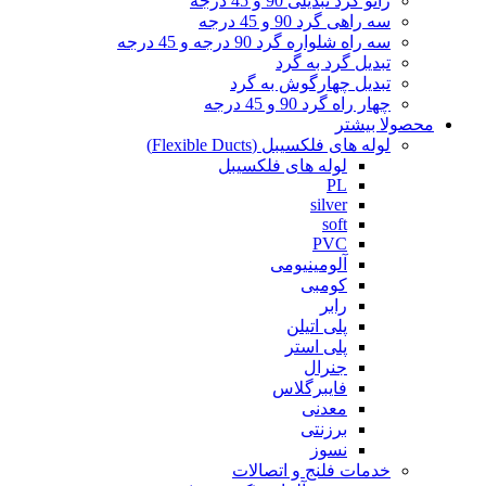
زانو گرد تبدیلی 90 و 45 درجه
سه راهی گرد 90 و 45 درجه
سه راه شلواره گرد 90 درجه و 45 درجه
تبدیل گرد به گرد
تبدیل چهارگوش به گرد
چهار راه گرد 90 و 45 درجه
محصولا بیشتر
لوله های فلکسیبل (Flexible Ducts)
لوله های فلکسیبل
PL
silver
soft
PVC
آلومینیومی
کومبی
رابر
پلی اتیلن
پلی استر
جنرال
فایبرگلاس
معدنی
برزنتی
نسوز
خدمات فلنج و اتصالات