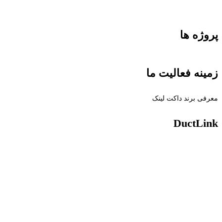
پروژه ها
زمینه فعالیت ما
معرفی برند داکت لینک
DuctLink
طراحی و تولید سیستم های انتقال هوای برودتی و حرارتی به همراه ناوگان تولید مجهز به
ماشین آلات CNC
مهندسین کارآزموده در جهت محاسبات انواع مقاطع اسپیرال ، چهارگوش ماشینی
سینی کابل در ابعاد و ضخامت های مختلف بدون محدودیت در متریال و طبق نقشه تراکم
پانچ کارفرما
خدمات پانچ ، لیزر ، پلاسما ، خم و برش انواع متریال های فلزی