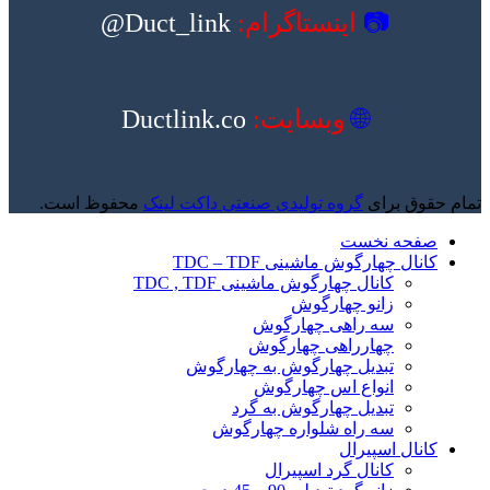
📷
اینستاگرام:
Duct_link@
🌐
وبسایت:
Ductlink.co
تمام حقوق برای
گروه تولیدی صنعتی داکت لینک
محفوظ است.
صفحه نخست
کانال چهارگوش ماشینی TDC – TDF
کانال چهارگوش ماشینی TDC , TDF
زانو چهارگوش
سه راهی چهارگوش
چهارراهی چهارگوش
تبدیل چهارگوش به چهارگوش
انواع اس چهارگوش
تبدیل چهارگوش به گرد
سه راه شلواره چهارگوش
کانال اسپیرال
کانال گرد اسپیرال