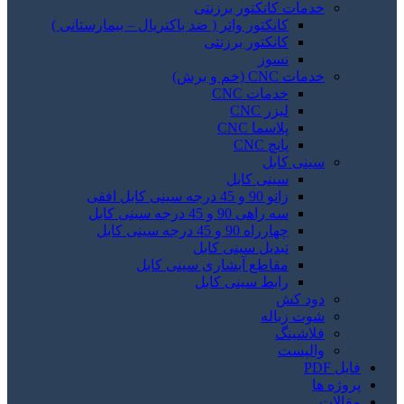
خدمات کانکتور برزنتی
کانکتور واتر ( ضد باکتریال – بیمارستانی )
کانکتور برزنتی
نسوز
خدمات CNC (خم و برش)
خدمات CNC
لیزر CNC
پلاسما CNC
پانچ CNC
سینی کابل
سینی کابل
زانو 90 و 45 درجه سینی کابل افقی
سه راهی 90 و 45 درجه سینی کابل
چهارراه 90 و 45 درجه سینی کابل
تبدیل سینی کابل
مقاطع آبشاری سینی کابل
رابط سینی کابل
دود کش
شوت زباله
فلاشینگ
والپست
فایل PDF
پروژه ها
مقالات