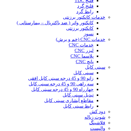
فلنج TDC
فلنج گرد
رابط گرد
خدمات کانکتور برزنتی
کانکتور واتر ( ضد باکتریال – بیمارستانی )
کانکتور برزنتی
نسوز
خدمات CNC (خم و برش)
خدمات CNC
لیزر CNC
پلاسما CNC
پانچ CNC
سینی کابل
سینی کابل
زانو 90 و 45 درجه سینی کابل افقی
سه راهی 90 و 45 درجه سینی کابل
چهارراه 90 و 45 درجه سینی کابل
تبدیل سینی کابل
مقاطع آبشاری سینی کابل
رابط سینی کابل
دود کش
شوت زباله
فلاشینگ
والپست