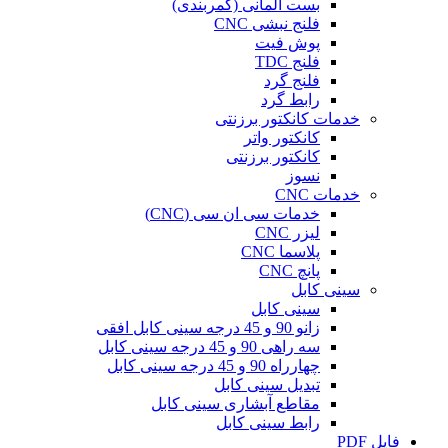
بست آلمانی (کمربندی)
فلنج نبشی CNC
پوش فیت
فلنج TDC
فلنج گرد
رابط گرد
خدمات کانکتور برزنتی
کانکتور واتر
کانکتور برزنتی
نسوز
خدمات CNC
خدمات سی ان سی (CNC)
لیزر CNC
پلاسما CNC
پانچ CNC
سینی کابل
سینی کابل
زانو 90 و 45 درجه سینی کابل افقی
سه راهی 90 و 45 درجه سینی کابل
چهارراه 90 و 45 درجه سینی کابل
تبدیل سینی کابل
مقاطع آبشاری سینی کابل
رابط سینی کابل
فایل PDF