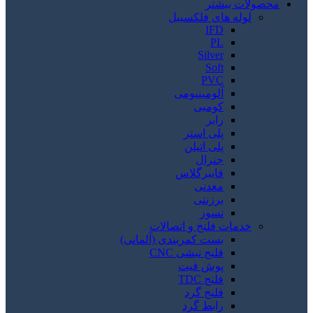
محصولات بیشتر
لوله های فلکسیبل
IFD
PL
Silver
Soft
PVC
آلومینیومی
کومبی
رابر
پلی استر
پلی اتیلن
جنرال
فایبرگلاس
معدنی
برزنتی
نسوز
خدمات فلنج و اتصالات
بست کمربندی (آلمانی)
فلنج نبشی CNC
پوش فیت
فلنج TDC
فلنج گرد
رابط گرد