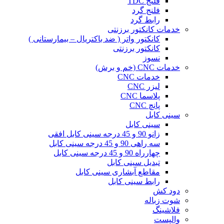
فلنج TDC
فلنج گرد
رابط گرد
خدمات کانکتور برزنتی
کانکتور واتر ( ضد باکتریال – بیمارستانی )
کانکتور برزنتی
نسوز
خدمات CNC (خم و برش)
خدمات CNC
لیزر CNC
پلاسما CNC
پانچ CNC
سینی کابل
سینی کابل
زانو 90 و 45 درجه سینی کابل افقی
سه راهی 90 و 45 درجه سینی کابل
چهارراه 90 و 45 درجه سینی کابل
تبدیل سینی کابل
مقاطع آبشاری سینی کابل
رابط سینی کابل
دود کش
شوت زباله
فلاشینگ
والپست