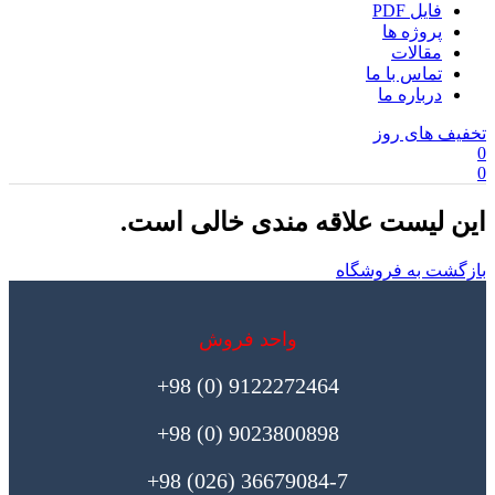
فایل PDF
پروژه ها
مقالات
تماس با ما
درباره ما
تخفیف های روز
0
0
این لیست علاقه مندی خالی است.
بازگشت به فروشگاه
واحد فروش
9122272464 (0) 98+
9023800898 (0) 98+
36679084-7 (026) 98+