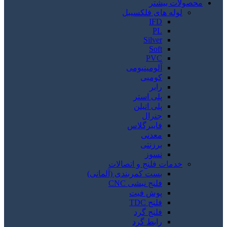
محصولات بیشتر
لوله های فلکسیبل
IFD
PL
Silver
Soft
PVC
آلومینیومی
کومبی
رابر
پلی استر
پلی اتیلن
جنرال
فایبرگلاس
معدنی
برزنتی
نسوز
خدمات فلنج و اتصالات
بست کمربندی (آلمانی)
فلنج نبشی CNC
پوش فیت
فلنج TDC
فلنج گرد
رابط گرد