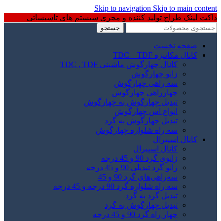
Skip to navigation
Skip to main content
داکت لینک طراح تولید کننده و مجری سیستم های تاسیساتی
جستجو
صفحه نخست
کانال مکانیزه TDC – TDF
کانال چهارگوش ماشینی TDC , TDF
زانو چهارگوش
سه راهی چهارگوش
چهارراهی چهارگوش
تبدیل چهارگوش به چهارگوش
انواع اس چهارگوش
تبدیل چهارگوش به گرد
سه راه شلواره چهارگوش
کانال اسپیرال
کانال اسپیرال
زانوی گرد 90 و 45 درجه
زانو گرد تبدیلی 90 و 45 درجه
سه‌راهی‌های گرد 90 و 45
سه راه شلواره گرد 90 درجه و 45 درجه
تبدیل گرد به گرد
تبدیل چهارگوش به گرد
چهار راه گرد 90 و 45 درجه