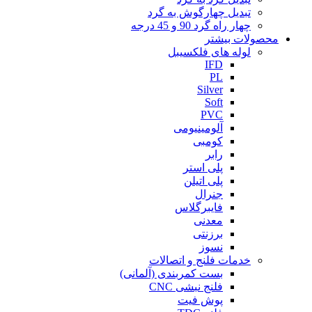
تبدیل چهارگوش به گرد
چهار راه گرد 90 و 45 درجه
محصولات بیشتر
لوله های فلکسیبل
IFD
PL
Silver
Soft
PVC
آلومینیومی
کومبی
رابر
پلی استر
پلی اتیلن
جنرال
فایبرگلاس
معدنی
برزنتی
نسوز
خدمات فلنج و اتصالات
بست کمربندی (آلمانی)
فلنج نبشی CNC
پوش فیت