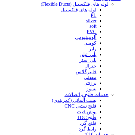
لوله های فلکسیبل (Flexible Ducts)
لوله های فلکسیبل
PL
silver
soft
PVC
آلومینیومی
کومبی
رابر
پلی اتیلن
پلی استر
جنرال
فایبرگلاس
معدنی
برزنتی
نسوز
خدمات فلنج و اتصالات
بست آلمانی (کمربندی)
فلنج نبشی CNC
پوش فیت
فلنج TDC
فلنج گرد
رابط گرد
خدمات کانکتور برزنتی