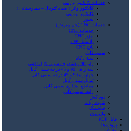
خدمات کانکتور برزنتی
کانکتور واتر ( ضد باکتریال – بیمارستانی )
کانکتور برزنتی
نسوز
خدمات CNC (خم و برش)
خدمات CNC
لیزر CNC
پلاسما CNC
پانچ CNC
سینی کابل
سینی کابل
زانو 90 و 45 درجه سینی کابل افقی
سه راهی 90 و 45 درجه سینی کابل
چهارراه 90 و 45 درجه سینی کابل
تبدیل سینی کابل
مقاطع آبشاری سینی کابل
رابط سینی کابل
دود کش
شوت زباله
فلاشینگ
والپست
فایل PDF
پروژه ها
مقالات