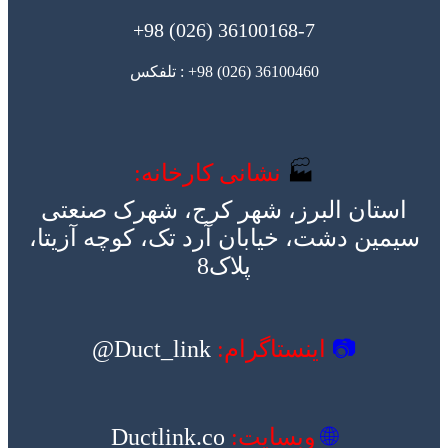
36100168-7 (026) 98+
36100460 (026) 98+ : تلفکس
🏭
نشانی کارخانه:
استان البرز، شهر کرج، شهرک صنعتی
سیمین دشت، خیابان آرد تک، کوچه آزیتا،
پلاک8
📷
اینستاگرام:
Duct_link@
🌐
وبسایت:
Ductlink.co