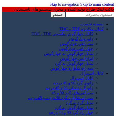
Skip to navigation
Skip to main content
داکت لینک طراح تولید کننده و مجری سیستم های تاسیساتی
جستجو
صفحه نخست
کانال مکانیزه TDC – TDF
کانال چهارگوش ماشینی TDC , TDF
زانو چهارگوش
سه راهی چهارگوش
چهارراهی چهارگوش
تبدیل چهارگوش به چهارگوش
انواع اس چهارگوش
تبدیل چهارگوش به گرد
سه راه شلواره چهارگوش
کانال اسپیرال
کانال اسپیرال
زانوی گرد 90 و 45 درجه
زانو گرد تبدیلی 90 و 45 درجه
سه‌راهی‌های گرد 90 و 45
سه راه شلواره گرد 90 درجه و 45 درجه
تبدیل گرد به گرد
تبدیل چهارگوش به گرد
چهار راه گرد 90 و 45 درجه