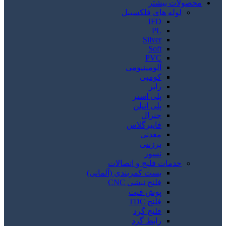
محصولات بیشتر
لوله های فلکسیبل
IFD
PL
Silver
Soft
PVC
آلومینیومی
کومبی
رابر
پلی استر
پلی اتیلن
جنرال
فایبرگلاس
معدنی
برزنتی
نسوز
خدمات فلنج و اتصالات
بست کمربندی (آلمانی)
فلنج نبشی CNC
پوش فیت
فلنج TDC
فلنج گرد
رابط گرد