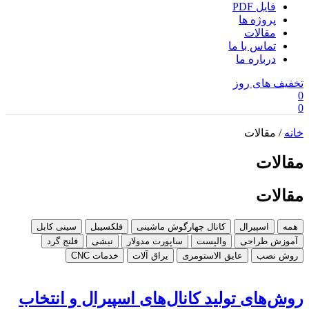
فایل PDF
پروژه ها
مقالات
تماس با ما
درباره ما
تخفیف های روز
0
0
خانه
/ مقالات
مقالات
مقالات
همه
اسپیرال
کانال چهارگوش ماشینی
فلکسیبل
سینی کابل
آموزش طراحی
والپست
ساپورت مدولار
نبشی
فلنج گرد
روش نصب
عایق الاستومری
یراق آلات
خدمات CNC
روش‌های تولید کانال‌های اسپیرال و انتخاب