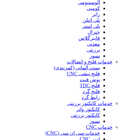
آلومینیومی
کومبی
رابر
پلی اتیلن
پلی استر
جنرال
فایبرگلاس
معدنی
برزنتی
نسوز
خدمات فلنج و اتصالات
بست آلمانی (کمربندی)
فلنج نبشی CNC
پوش فیت
فلنج TDC
فلنج گرد
رابط گرد
خدمات کانکتور برزنتی
کانکتور واتر
کانکتور برزنتی
نسوز
خدمات CNC
خدمات سی ان سی (CNC)
لیزر CNC