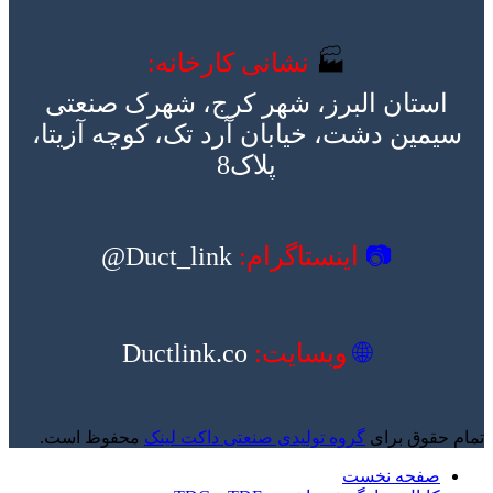
🏭
نشانی کارخانه:
استان البرز، شهر کرج، شهرک صنعتی
سیمین دشت، خیابان آرد تک، کوچه آزیتا،
پلاک8
📷
اینستاگرام:
Duct_link@
🌐
وبسایت:
Ductlink.co
تمام حقوق برای
گروه تولیدی صنعتی داکت لینک
محفوظ است.
صفحه نخست