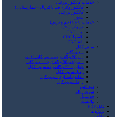
خدمات کانکتور برزنتی
کانکتور واتر ( ضد باکتریال – بیمارستانی )
کانکتور برزنتی
نسوز
خدمات CNC (خم و برش)
خدمات CNC
لیزر CNC
پلاسما CNC
پانچ CNC
سینی کابل
سینی کابل
زانو 90 و 45 درجه سینی کابل افقی
سه راهی 90 و 45 درجه سینی کابل
چهارراه 90 و 45 درجه سینی کابل
تبدیل سینی کابل
مقاطع آبشاری سینی کابل
رابط سینی کابل
دود کش
شوت زباله
فلاشینگ
والپست
فایل PDF
پروژه ها
مقالات