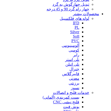
تبدیل چهارگوش به گرد
چهار راه گرد 90 و 45 درجه
محصولات بیشتر
لوله های فلکسیبل
IFD
PL
Silver
Soft
PVC
آلومینیومی
کومبی
رابر
پلی استر
پلی اتیلن
جنرال
فایبرگلاس
معدنی
برزنتی
نسوز
خدمات فلنج و اتصالات
بست کمربندی (آلمانی)
فلنج نبشی CNC
پوش فیت