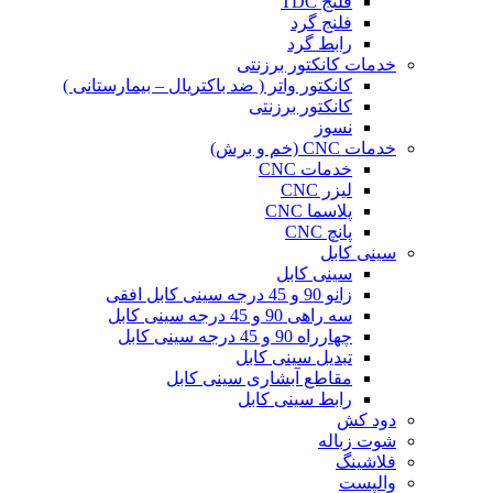
فلنج TDC
فلنج گرد
رابط گرد
خدمات کانکتور برزنتی
کانکتور واتر ( ضد باکتریال – بیمارستانی )
کانکتور برزنتی
نسوز
خدمات CNC (خم و برش)
خدمات CNC
لیزر CNC
پلاسما CNC
پانچ CNC
سینی کابل
سینی کابل
زانو 90 و 45 درجه سینی کابل افقی
سه راهی 90 و 45 درجه سینی کابل
چهارراه 90 و 45 درجه سینی کابل
تبدیل سینی کابل
مقاطع آبشاری سینی کابل
رابط سینی کابل
دود کش
شوت زباله
فلاشینگ
والپست