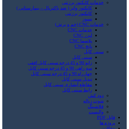
خدمات کانکتور برزنتی
کانکتور واتر ( ضد باکتریال – بیمارستانی )
کانکتور برزنتی
نسوز
خدمات CNC (خم و برش)
خدمات CNC
لیزر CNC
پلاسما CNC
پانچ CNC
سینی کابل
سینی کابل
زانو 90 و 45 درجه سینی کابل افقی
سه راهی 90 و 45 درجه سینی کابل
چهارراه 90 و 45 درجه سینی کابل
تبدیل سینی کابل
مقاطع آبشاری سینی کابل
رابط سینی کابل
دود کش
شوت زباله
فلاشینگ
والپست
فایل PDF
پروژه ها
مقالات