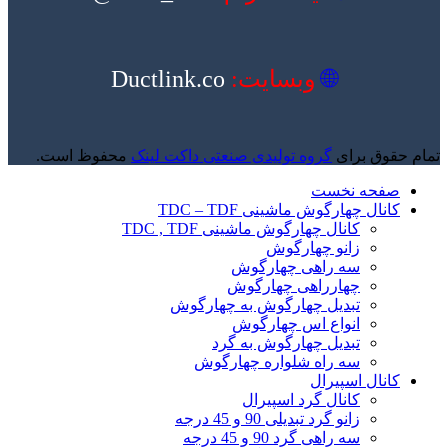
🌐
وبسایت:
Ductlink.co
تمام حقوق برای
گروه تولیدی صنعتی داکت لینک
محفوظ است.
صفحه نخست
کانال چهارگوش ماشینی TDC – TDF
کانال چهارگوش ماشینی TDC , TDF
زانو چهارگوش
سه راهی چهارگوش
چهارراهی چهارگوش
تبدیل چهارگوش به چهارگوش
انواع اس چهارگوش
تبدیل چهارگوش به گرد
سه راه شلواره چهارگوش
کانال اسپیرال
کانال گرد اسپیرال
زانو گرد تبدیلی 90 و 45 درجه
سه راهی گرد 90 و 45 درجه