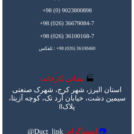
9023800898 (0) 98+
36679084-7 (026) 98+
36100168-7 (026) 98+
36100460 (026) 98+ : تلفکس
🏭
نشانی کارخانه:
استان البرز، شهر کرج، شهرک صنعتی
سیمین دشت، خیابان آرد تک، کوچه آزیتا،
پلاک8
📷
اینستاگرام:
Duct_link@