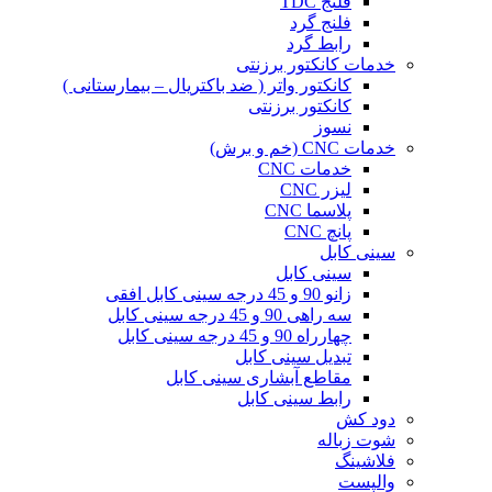
فلنج TDC
فلنج گرد
رابط گرد
خدمات کانکتور برزنتی
کانکتور واتر ( ضد باکتریال – بیمارستانی )
کانکتور برزنتی
نسوز
خدمات CNC (خم و برش)
خدمات CNC
لیزر CNC
پلاسما CNC
پانچ CNC
سینی کابل
سینی کابل
زانو 90 و 45 درجه سینی کابل افقی
سه راهی 90 و 45 درجه سینی کابل
چهارراه 90 و 45 درجه سینی کابل
تبدیل سینی کابل
مقاطع آبشاری سینی کابل
رابط سینی کابل
دود کش
شوت زباله
فلاشینگ
والپست