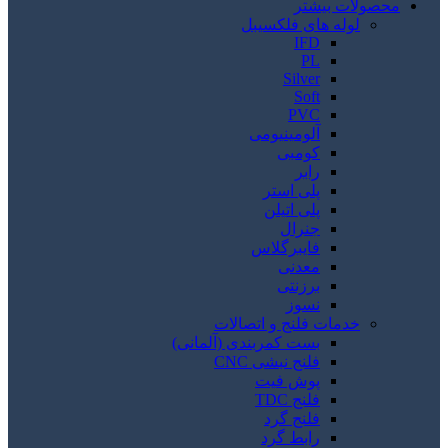
محصولات بیشتر
لوله های فلکسیبل
IFD
PL
Silver
Soft
PVC
آلومینیومی
کومبی
رابر
پلی استر
پلی اتیلن
جنرال
فایبرگلاس
معدنی
برزنتی
نسوز
خدمات فلنج و اتصالات
بست کمربندی (آلمانی)
فلنج نبشی CNC
پوش فیت
فلنج TDC
فلنج گرد
رابط گرد