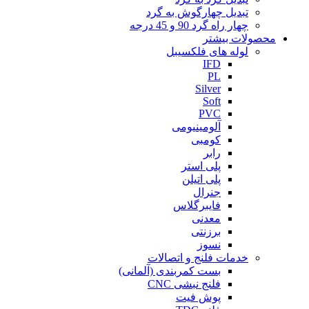
تبدیل چهارگوش به گرد
چهار راه گرد 90 و 45 درجه
محصولات بیشتر
لوله های فلکسیبل
IFD
PL
Silver
Soft
PVC
آلومینیومی
کومبی
رابر
پلی استر
پلی اتیلن
جنرال
فایبرگلاس
معدنی
برزنتی
نسوز
خدمات فلنج و اتصالات
بست کمربندی (آلمانی)
فلنج نبشی CNC
پوش فیت