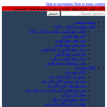
Skip to navigation
Skip to main content
داکت لینک طراح تولید کننده و مجری سیستم های تاسیساتی
جستجو
صفحه نخست
کانال مکانیزه TDC – TDF
کانال چهارگوش ماشینی TDC , TDF
زانو چهارگوش
سه راهی چهارگوش
چهارراهی چهارگوش
تبدیل چهارگوش به چهارگوش
انواع اس چهارگوش
تبدیل چهارگوش به گرد
سه راه شلواره چهارگوش
کانال اسپیرال
کانال اسپیرال
زانوی گرد 90 و 45 درجه
زانو گرد تبدیلی 90 و 45 درجه
سه‌راهی‌های گرد 90 و 45
سه راه شلواره گرد 90 درجه و 45 درجه
تبدیل گرد به گرد
تبدیل چهارگوش به گرد
چهار راه گرد 90 و 45 درجه