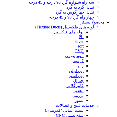
سه راه شلواره گرد 90 درجه و 45 درجه
تبدیل گرد به گرد
تبدیل چهارگوش به گرد
چهار راه گرد 90 و 45 درجه
محصولا بیشتر
لوله های فلکسیبل (Flexible Ducts)
لوله های فلکسیبل
PL
silver
soft
PVC
آلومینیومی
کومبی
رابر
پلی اتیلن
پلی استر
جنرال
فایبرگلاس
معدنی
برزنتی
نسوز
خدمات فلنج و اتصالات
بست آلمانی (کمربندی)
فلنج نبشی CNC