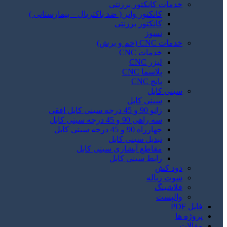
خدمات کانکتور برزنتی
کانکتور واتر ( ضد باکتریال – بیمارستانی )
کانکتور برزنتی
نسوز
خدمات CNC (خم و برش)
خدمات CNC
لیزر CNC
پلاسما CNC
پانچ CNC
سینی کابل
سینی کابل
زانو 90 و 45 درجه سینی کابل افقی
سه راهی 90 و 45 درجه سینی کابل
چهارراه 90 و 45 درجه سینی کابل
تبدیل سینی کابل
مقاطع آبشاری سینی کابل
رابط سینی کابل
دود کش
شوت زباله
فلاشینگ
والپست
فایل PDF
پروژه ها
مقالات