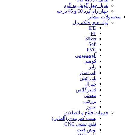
تبدیل چهارگوش به گرد
چهار راه گرد 90 و 45 درجه
محصولات بیشتر
لوله های فلکسیبل
IFD
PL
Silver
Soft
PVC
آلومینیومی
کومبی
رابر
پلی استر
پلی اتیلن
جنرال
فایبرگلاس
معدنی
برزنتی
نسوز
خدمات فلنج و اتصالات
بست کمربندی (آلمانی)
فلنج نبشی CNC
پوش فیت