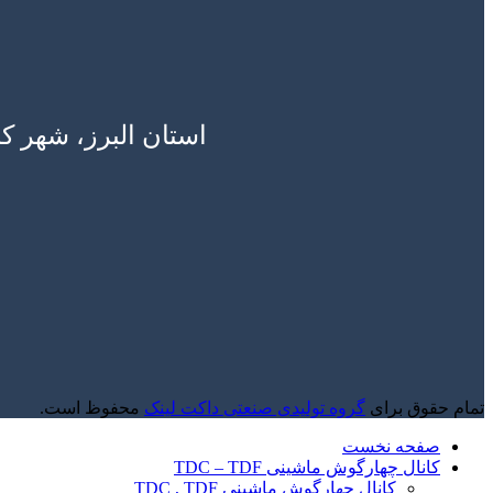
استان البرز، شهر ک
تمام حقوق برای
گروه تولیدی صنعتی داکت لینک
محفوظ است.
صفحه نخست
کانال چهارگوش ماشینی TDC – TDF
کانال چهارگوش ماشینی TDC , TDF