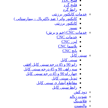
فلنج TDC
فلنج گرد
رابط گرد
خدمات کانکتور برزنتی
کانکتور واتر ( ضد باکتریال – بیمارستانی )
کانکتور برزنتی
نسوز
خدمات CNC (خم و برش)
خدمات CNC
لیزر CNC
پلاسما CNC
پانچ CNC
سینی کابل
سینی کابل
زانو 90 و 45 درجه سینی کابل افقی
سه راهی 90 و 45 درجه سینی کابل
چهارراه 90 و 45 درجه سینی کابل
تبدیل سینی کابل
مقاطع آبشاری سینی کابل
رابط سینی کابل
دود کش
شوت زباله
فلاشینگ
والپست