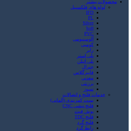
محصولات بیشتر
لوله های فلکسیبل
IFD
PL
Silver
Soft
PVC
آلومینیومی
کومبی
رابر
پلی استر
پلی اتیلن
جنرال
فایبرگلاس
معدنی
برزنتی
نسوز
خدمات فلنج و اتصالات
بست کمربندی (آلمانی)
فلنج نبشی CNC
پوش فیت
فلنج TDC
فلنج گرد
رابط گرد