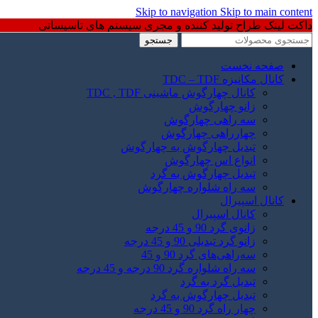
Skip to navigation
Skip to main content
داکت لینک طراح تولید کننده و مجری سیستم های تاسیساتی
جستجو
صفحه نخست
کانال مکانیزه TDC – TDF
کانال چهارگوش ماشینی TDC , TDF
زانو چهارگوش
سه راهی چهارگوش
چهارراهی چهارگوش
تبدیل چهارگوش به چهارگوش
انواع اس چهارگوش
تبدیل چهارگوش به گرد
سه راه شلواره چهارگوش
کانال اسپیرال
کانال اسپیرال
زانوی گرد 90 و 45 درجه
زانو گرد تبدیلی 90 و 45 درجه
سه‌راهی‌های گرد 90 و 45
سه راه شلواره گرد 90 درجه و 45 درجه
تبدیل گرد به گرد
تبدیل چهارگوش به گرد
چهار راه گرد 90 و 45 درجه