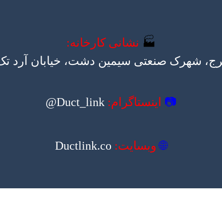
🏭
نشانی کارخانه:
رج، شهرک صنعتی سیمین دشت، خیابان آرد تک، ک
📷
اینستاگرام:
Duct_link@
🌐
وبسایت:
Ductlink.co