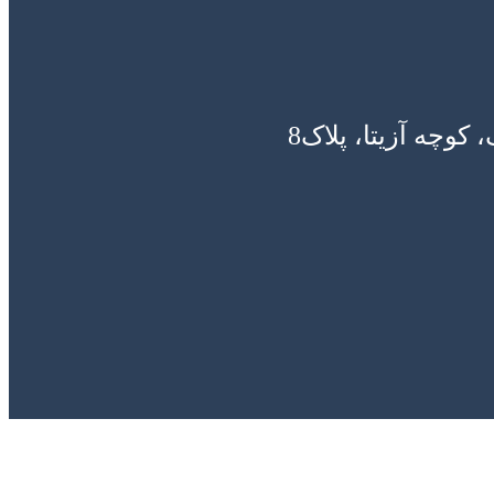
وچه آزیتا، پلاک8