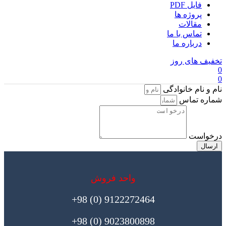
فایل PDF
پروژه ها
مقالات
تماس با ما
درباره ما
تخفیف های روز
0
0
نام و نام خانوادگی
شماره تماس
درخواست
ارسال
واحد فروش
9122272464 (0) 98+
9023800898 (0) 98+