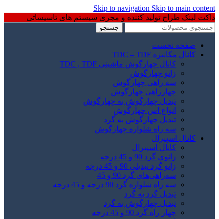
Skip to navigation
Skip to main content
داکت لینک طراح تولید کننده و مجری سیستم های تاسیساتی
جستجو
صفحه نخست
کانال مکانیزه TDC – TDF
کانال چهارگوش ماشینی TDC , TDF
زانو چهارگوش
سه راهی چهارگوش
چهارراهی چهارگوش
تبدیل چهارگوش به چهارگوش
انواع اس چهارگوش
تبدیل چهارگوش به گرد
سه راه شلواره چهارگوش
کانال اسپیرال
کانال اسپیرال
زانوی گرد 90 و 45 درجه
زانو گرد تبدیلی 90 و 45 درجه
سه‌راهی‌های گرد 90 و 45
سه راه شلواره گرد 90 درجه و 45 درجه
تبدیل گرد به گرد
تبدیل چهارگوش به گرد
چهار راه گرد 90 و 45 درجه