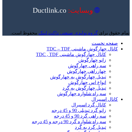
🌐
وبسایت:
Ductlink.co
تمام حقوق برای
گروه تولیدی صنعتی داکت لینک
محفوظ است.
صفحه نخست
کانال چهارگوش ماشینی TDC – TDF
کانال چهارگوش ماشینی TDC , TDF
زانو چهارگوش
سه راهی چهارگوش
چهارراهی چهارگوش
تبدیل چهارگوش به چهارگوش
انواع اس چهارگوش
تبدیل چهارگوش به گرد
سه راه شلواره چهارگوش
کانال اسپیرال
کانال گرد اسپیرال
زانو گرد تبدیلی 90 و 45 درجه
سه راهی گرد 90 و 45 درجه
سه راه شلواره گرد 90 درجه و 45 درجه
تبدیل گرد به گرد