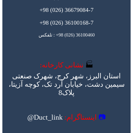
36679084-7 (026) 98+
36100168-7 (026) 98+
36100460 (026) 98+ : تلفکس
🏭
نشانی کارخانه:
استان البرز، شهر کرج، شهرک صنعتی
سیمین دشت، خیابان آرد تک، کوچه آزیتا،
پلاک8
📷
اینستاگرام:
Duct_link@