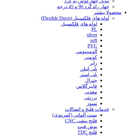
تبدیل چهارگوش به گرد
چهار راه گرد 90 و 45 درجه
محصولا بیشتر
لوله های فلکسیبل (Flexible Ducts)
لوله های فلکسیبل
PL
silver
soft
PVC
آلومینیومی
کومبی
رابر
پلی اتیلن
پلی استر
جنرال
فایبرگلاس
معدنی
برزنتی
نسوز
خدمات فلنج و اتصالات
بست آلمانی (کمربندی)
فلنج نبشی CNC
پوش فیت
فلنج TDC