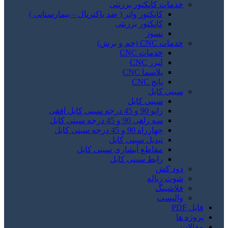
خدمات کانکتور برزنتی
کانکتور واتر ( ضد باکتریال – بیمارستانی )
کانکتور برزنتی
نسوز
خدمات CNC (خم و برش)
خدمات CNC
لیزر CNC
پلاسما CNC
پانچ CNC
سینی کابل
سینی کابل
زانو 90 و 45 درجه سینی کابل افقی
سه راهی 90 و 45 درجه سینی کابل
چهارراه 90 و 45 درجه سینی کابل
تبدیل سینی کابل
مقاطع آبشاری سینی کابل
رابط سینی کابل
دود کش
شوت زباله
فلاشینگ
والپست
فایل PDF
پروژه ها
مقالات