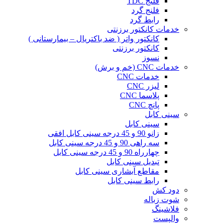
فلنج TDC
فلنج گرد
رابط گرد
خدمات کانکتور برزنتی
کانکتور واتر ( ضد باکتریال – بیمارستانی )
کانکتور برزنتی
نسوز
خدمات CNC (خم و برش)
خدمات CNC
لیزر CNC
پلاسما CNC
پانچ CNC
سینی کابل
سینی کابل
زانو 90 و 45 درجه سینی کابل افقی
سه راهی 90 و 45 درجه سینی کابل
چهارراه 90 و 45 درجه سینی کابل
تبدیل سینی کابل
مقاطع آبشاری سینی کابل
رابط سینی کابل
دود کش
شوت زباله
فلاشینگ
والپست