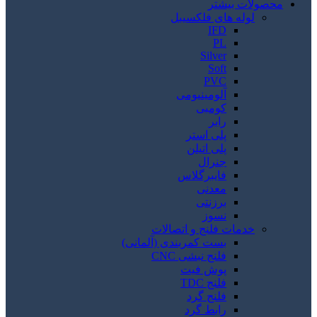
محصولات بیشتر
لوله های فلکسیبل
IFD
PL
Silver
Soft
PVC
آلومینیومی
کومبی
رابر
پلی استر
پلی اتیلن
جنرال
فایبرگلاس
معدنی
برزنتی
نسوز
خدمات فلنج و اتصالات
بست کمربندی (آلمانی)
فلنج نبشی CNC
پوش فیت
فلنج TDC
فلنج گرد
رابط گرد