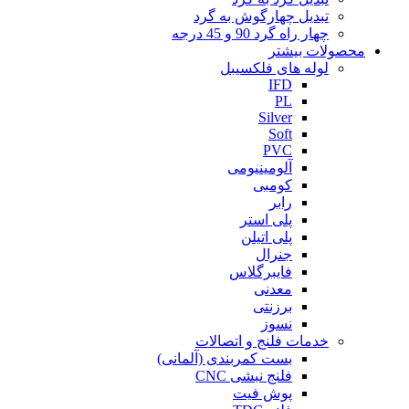
تبدیل چهارگوش به گرد
چهار راه گرد 90 و 45 درجه
محصولات بیشتر
لوله های فلکسیبل
IFD
PL
Silver
Soft
PVC
آلومینیومی
کومبی
رابر
پلی استر
پلی اتیلن
جنرال
فایبرگلاس
معدنی
برزنتی
نسوز
خدمات فلنج و اتصالات
بست کمربندی (آلمانی)
فلنج نبشی CNC
پوش فیت