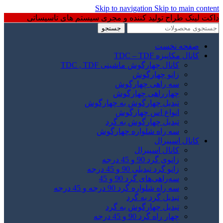
Skip to navigation
Skip to main content
داکت لینک طراح تولید کننده و مجری سیستم های تاسیساتی
جستجو
صفحه نخست
کانال مکانیزه TDC – TDF
کانال چهارگوش ماشینی TDC , TDF
زانو چهارگوش
سه راهی چهارگوش
چهارراهی چهارگوش
تبدیل چهارگوش به چهارگوش
انواع اس چهارگوش
تبدیل چهارگوش به گرد
سه راه شلواره چهارگوش
کانال اسپیرال
کانال اسپیرال
زانوی گرد 90 و 45 درجه
زانو گرد تبدیلی 90 و 45 درجه
سه‌راهی‌های گرد 90 و 45
سه راه شلواره گرد 90 درجه و 45 درجه
تبدیل گرد به گرد
تبدیل چهارگوش به گرد
چهار راه گرد 90 و 45 درجه