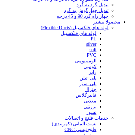
تبدیل گرد به گرد
تبدیل چهارگوش به گرد
چهار راه گرد 90 و 45 درجه
محصولا بیشتر
لوله های فلکسیبل (Flexible Ducts)
لوله های فلکسیبل
PL
silver
soft
PVC
آلومینیومی
کومبی
رابر
پلی اتیلن
پلی استر
جنرال
فایبرگلاس
معدنی
برزنتی
نسوز
خدمات فلنج و اتصالات
بست آلمانی (کمربندی)
فلنج نبشی CNC