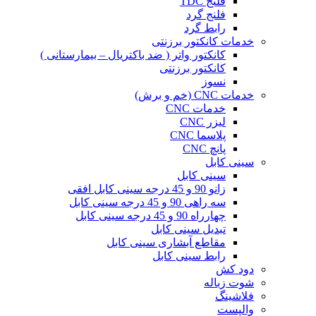
فلنج TDC
فلنج گرد
رابط گرد
خدمات کانکتور برزنتی
کانکتور واتر ( ضد باکتریال – بیمارستانی )
کانکتور برزنتی
نسوز
خدمات CNC (خم و برش)
خدمات CNC
لیزر CNC
پلاسما CNC
پانچ CNC
سینی کابل
سینی کابل
زانو 90 و 45 درجه سینی کابل افقی
سه راهی 90 و 45 درجه سینی کابل
چهارراه 90 و 45 درجه سینی کابل
تبدیل سینی کابل
مقاطع آبشاری سینی کابل
رابط سینی کابل
دود کش
شوت زباله
فلاشینگ
والپست