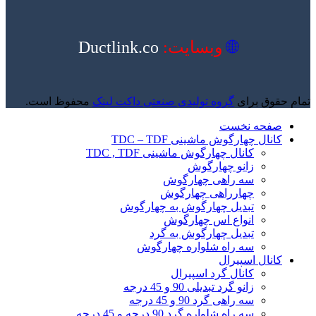
🌐
وبسایت:
Ductlink.co
تمام حقوق برای
گروه تولیدی صنعتی داکت لینک
محفوظ است.
صفحه نخست
کانال چهارگوش ماشینی TDC – TDF
کانال چهارگوش ماشینی TDC , TDF
زانو چهارگوش
سه راهی چهارگوش
چهارراهی چهارگوش
تبدیل چهارگوش به چهارگوش
انواع اس چهارگوش
تبدیل چهارگوش به گرد
سه راه شلواره چهارگوش
کانال اسپیرال
کانال گرد اسپیرال
زانو گرد تبدیلی 90 و 45 درجه
سه راهی گرد 90 و 45 درجه
سه راه شلواره گرد 90 درجه و 45 درجه