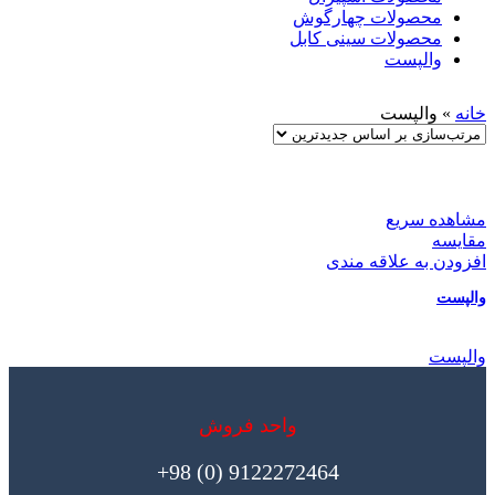
محصولات چهارگوش
محصولات سینی کابل
والپست
خانه
»
والپست
مشاهده سریع
مقایسه
افزودن به علاقه مندی
والپست
والپست
واحد فروش
9122272464 (0) 98+