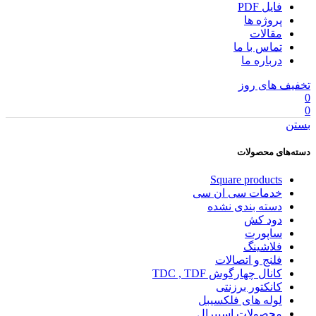
فایل PDF
پروژه ها
مقالات
تماس با ما
درباره ما
تخفیف های روز
0
0
بستن
دسته‌های محصولات
Square products
خدمات سی ان سی
دسته بندی نشده
دود کش
ساپورت
فلاشینگ
فلنج و اتصالات
کانال چهارگوش TDC , TDF
کانکتور برزنتی
لوله های فلکسیبل
محصولات اسپیرال