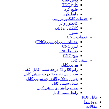
پوش فیت
فلنج TDC
فلنج گرد
رابط گرد
خدمات کانکتور برزنتی
کانکتور واتر
کانکتور برزنتی
نسوز
خدمات CNC
خدمات سی ان سی (CNC)
لیزر CNC
پلاسما CNC
پانچ CNC
سینی کابل
سینی کابل
زانو 90 و 45 درجه سینی کابل افقی
سه راهی 90 و 45 درجه سینی کابل
چهارراه 90 و 45 درجه سینی کابل
تبدیل سینی کابل
مقاطع آبشاری سینی کابل
رابط سینی کابل
فایل PDF
پروژه ها
مقالات