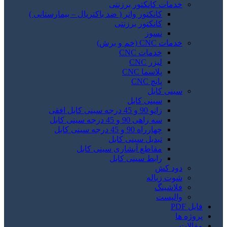
خدمات کانکتور برزنتی
کانکتور واتر ( ضد باکتریال – بیمارستانی )
کانکتور برزنتی
نسوز
خدمات CNC (خم و برش)
خدمات CNC
لیزر CNC
پلاسما CNC
پانچ CNC
سینی کابل
سینی کابل
زانو 90 و 45 درجه سینی کابل افقی
سه راهی 90 و 45 درجه سینی کابل
چهارراه 90 و 45 درجه سینی کابل
تبدیل سینی کابل
مقاطع آبشاری سینی کابل
رابط سینی کابل
دود کش
شوت زباله
فلاشینگ
والپست
فایل PDF
پروژه ها
مقالات