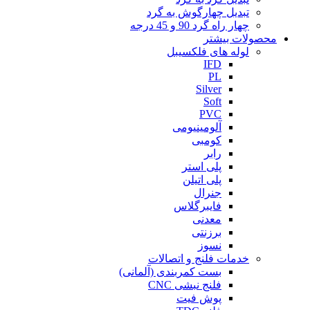
تبدیل چهارگوش به گرد
چهار راه گرد 90 و 45 درجه
محصولات بیشتر
لوله های فلکسیبل
IFD
PL
Silver
Soft
PVC
آلومینیومی
کومبی
رابر
پلی استر
پلی اتیلن
جنرال
فایبرگلاس
معدنی
برزنتی
نسوز
خدمات فلنج و اتصالات
بست کمربندی (آلمانی)
فلنج نبشی CNC
پوش فیت