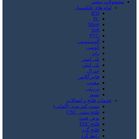
محصولات بیشتر
لوله های فلکسیبل
IFD
PL
Silver
Soft
PVC
آلومینیومی
کومبی
رابر
پلی استر
پلی اتیلن
جنرال
فایبرگلاس
معدنی
برزنتی
نسوز
خدمات فلنج و اتصالات
بست کمربندی (آلمانی)
فلنج نبشی CNC
پوش فیت
فلنج TDC
فلنج گرد
رابط گرد