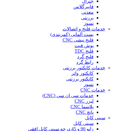
جنرال
فایبرگلاس
معدنی
برزنتی
نسوز
خدمات فلنج و اتصالات
بست آلمانی (کمربندی)
فلنج نبشی CNC
پوش فیت
فلنج TDC
فلنج گرد
رابط گرد
خدمات کانکتور برزنتی
کانکتور واتر
کانکتور برزنتی
نسوز
خدمات CNC
خدمات سی ان سی (CNC)
لیزر CNC
پلاسما CNC
پانچ CNC
سینی کابل
سینی کابل
زانو 90 و 45 درجه سینی کابل افقی