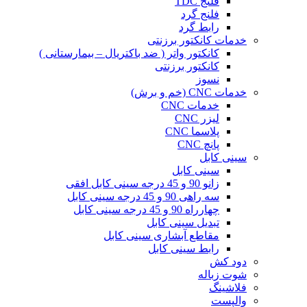
فلنج TDC
فلنج گرد
رابط گرد
خدمات کانکتور برزنتی
کانکتور واتر ( ضد باکتریال – بیمارستانی )
کانکتور برزنتی
نسوز
خدمات CNC (خم و برش)
خدمات CNC
لیزر CNC
پلاسما CNC
پانچ CNC
سینی کابل
سینی کابل
زانو 90 و 45 درجه سینی کابل افقی
سه راهی 90 و 45 درجه سینی کابل
چهارراه 90 و 45 درجه سینی کابل
تبدیل سینی کابل
مقاطع آبشاری سینی کابل
رابط سینی کابل
دود کش
شوت زباله
فلاشینگ
والپست