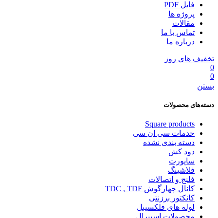
فایل PDF
پروژه ها
مقالات
تماس با ما
درباره ما
تخفیف های روز
0
0
بستن
دسته‌های محصولات
Square products
خدمات سی ان سی
دسته بندی نشده
دود کش
ساپورت
فلاشینگ
فلنج و اتصالات
کانال چهارگوش TDC , TDF
کانکتور برزنتی
لوله های فلکسیبل
محصولات اسپیرال