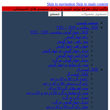
Skip to navigation
Skip to main content
داکت لینک طراح تولید کننده و مجری سیستم های تاسیساتی
جستجو
صفحه نخست
کانال مکانیزه TDC – TDF
کانال چهارگوش ماشینی TDC , TDF
زانو چهارگوش
سه راهی چهارگوش
چهارراهی چهارگوش
تبدیل چهارگوش به چهارگوش
انواع اس چهارگوش
تبدیل چهارگوش به گرد
سه راه شلواره چهارگوش
کانال اسپیرال
کانال اسپیرال
زانوی گرد 90 و 45 درجه
زانو گرد تبدیلی 90 و 45 درجه
سه‌راهی‌های گرد 90 و 45
سه راه شلواره گرد 90 درجه و 45 درجه
تبدیل گرد به گرد
تبدیل چهارگوش به گرد
چهار راه گرد 90 و 45 درجه