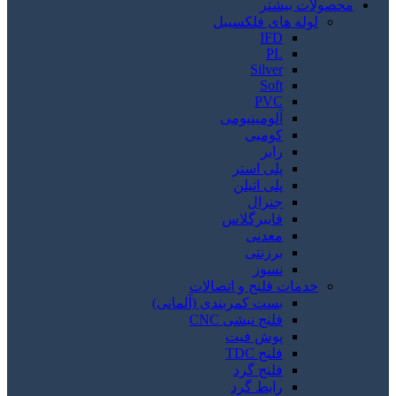
محصولات بیشتر
لوله های فلکسیبل
IFD
PL
Silver
Soft
PVC
آلومینیومی
کومبی
رابر
پلی استر
پلی اتیلن
جنرال
فایبرگلاس
معدنی
برزنتی
نسوز
خدمات فلنج و اتصالات
بست کمربندی (آلمانی)
فلنج نبشی CNC
پوش فیت
فلنج TDC
فلنج گرد
رابط گرد