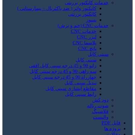
خدمات کانکتور برزنتی
کانکتور واتر ( ضد باکتریال – بیمارستانی )
کانکتور برزنتی
نسوز
خدمات CNC (خم و برش)
خدمات CNC
لیزر CNC
پلاسما CNC
پانچ CNC
سینی کابل
سینی کابل
زانو 90 و 45 درجه سینی کابل افقی
سه راهی 90 و 45 درجه سینی کابل
چهارراه 90 و 45 درجه سینی کابل
تبدیل سینی کابل
مقاطع آبشاری سینی کابل
رابط سینی کابل
دود کش
شوت زباله
فلاشینگ
والپست
فایل PDF
پروژه ها
مقالات