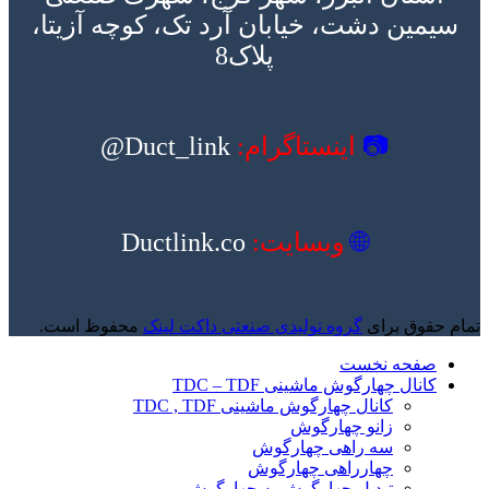
سیمین دشت، خیابان آرد تک، کوچه آزیتا،
پلاک8
📷
اینستاگرام:
Duct_link@
🌐
وبسایت:
Ductlink.co
تمام حقوق برای
گروه تولیدی صنعتی داکت لینک
محفوظ است.
صفحه نخست
کانال چهارگوش ماشینی TDC – TDF
کانال چهارگوش ماشینی TDC , TDF
زانو چهارگوش
سه راهی چهارگوش
چهارراهی چهارگوش
تبدیل چهارگوش به چهارگوش