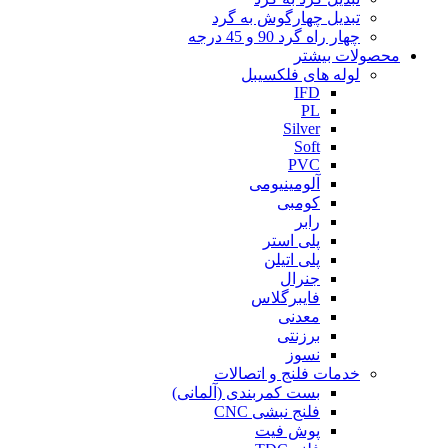
تبدیل چهارگوش به گرد
چهار راه گرد 90 و 45 درجه
محصولات بیشتر
لوله های فلکسیبل
IFD
PL
Silver
Soft
PVC
آلومینیومی
کومبی
رابر
پلی استر
پلی اتیلن
جنرال
فایبرگلاس
معدنی
برزنتی
نسوز
خدمات فلنج و اتصالات
بست کمربندی (آلمانی)
فلنج نبشی CNC
پوش فیت