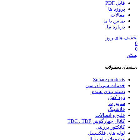
فایل PDF
پروژه ها
مقالات
تماس با ما
درباره ما
تخفیف های روز
0
0
بستن
دسته‌های محصولات
Square products
خدمات سی ان سی
دسته بندی نشده
دود کش
ساپورت
فلاشینگ
فلنج و اتصالات
کانال چهارگوش TDC , TDF
کانکتور برزنتی
لوله های فلکسیبل
محصولات اسپیرال