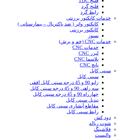
فلنج TDC
فلنج گرد
رابط گرد
خدمات کانکتور برزنتی
کانکتور واتر ( ضد باکتریال – بیمارستانی )
کانکتور برزنتی
نسوز
خدمات CNC (خم و برش)
خدمات CNC
لیزر CNC
پلاسما CNC
پانچ CNC
سینی کابل
سینی کابل
زانو 90 و 45 درجه سینی کابل افقی
سه راهی 90 و 45 درجه سینی کابل
چهارراه 90 و 45 درجه سینی کابل
تبدیل سینی کابل
مقاطع آبشاری سینی کابل
رابط سینی کابل
دود کش
شوت زباله
فلاشینگ
والپست