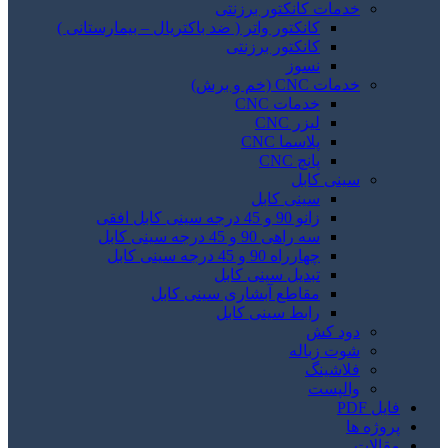
خدمات کانکتور برزنتی
کانکتور واتر ( ضد باکتریال – بیمارستانی )
کانکتور برزنتی
نسوز
خدمات CNC (خم و برش)
خدمات CNC
لیزر CNC
پلاسما CNC
پانچ CNC
سینی کابل
سینی کابل
زانو 90 و 45 درجه سینی کابل افقی
سه راهی 90 و 45 درجه سینی کابل
چهارراه 90 و 45 درجه سینی کابل
تبدیل سینی کابل
مقاطع آبشاری سینی کابل
رابط سینی کابل
دود کش
شوت زباله
فلاشینگ
والپست
فایل PDF
پروژه ها
مقالات