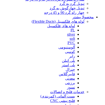
تبدیل گرد به گرد
تبدیل چهارگوش به گرد
چهار راه گرد 90 و 45 درجه
محصولا بیشتر
لوله های فلکسیبل (Flexible Ducts)
لوله های فلکسیبل
PL
silver
soft
PVC
آلومینیومی
کومبی
رابر
پلی اتیلن
پلی استر
جنرال
فایبرگلاس
معدنی
برزنتی
نسوز
خدمات فلنج و اتصالات
بست آلمانی (کمربندی)
فلنج نبشی CNC