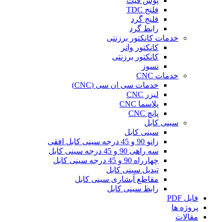
پوش فیت
فلنج TDC
فلنج گرد
رابط گرد
خدمات کانکتور برزنتی
کانکتور واتر
کانکتور برزنتی
نسوز
خدمات CNC
خدمات سی ان سی (CNC)
لیزر CNC
پلاسما CNC
پانچ CNC
سینی کابل
سینی کابل
زانو 90 و 45 درجه سینی کابل افقی
سه راهی 90 و 45 درجه سینی کابل
چهارراه 90 و 45 درجه سینی کابل
تبدیل سینی کابل
مقاطع آبشاری سینی کابل
رابط سینی کابل
فایل PDF
پروژه ها
مقالات