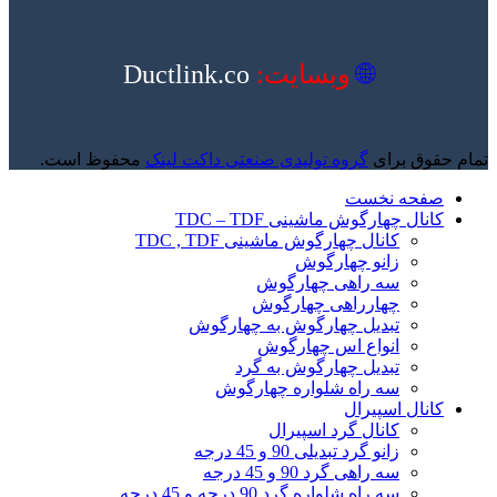
🌐
وبسایت:
Ductlink.co
تمام حقوق برای
گروه تولیدی صنعتی داکت لینک
محفوظ است.
صفحه نخست
کانال چهارگوش ماشینی TDC – TDF
کانال چهارگوش ماشینی TDC , TDF
زانو چهارگوش
سه راهی چهارگوش
چهارراهی چهارگوش
تبدیل چهارگوش به چهارگوش
انواع اس چهارگوش
تبدیل چهارگوش به گرد
سه راه شلواره چهارگوش
کانال اسپیرال
کانال گرد اسپیرال
زانو گرد تبدیلی 90 و 45 درجه
سه راهی گرد 90 و 45 درجه
سه راه شلواره گرد 90 درجه و 45 درجه