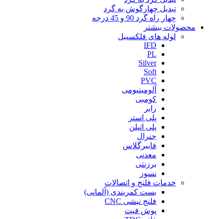
تبدیل چهارگوش به گرد
چهار راه گرد 90 و 45 درجه
محصولات بیشتر
لوله های فلکسیبل
IFD
PL
Silver
Soft
PVC
آلومینیومی
کومبی
رابر
پلی استر
پلی اتیلن
جنرال
فایبرگلاس
معدنی
برزنتی
نسوز
خدمات فلنج و اتصالات
بست کمربندی (آلمانی)
فلنج نبشی CNC
پوش فیت