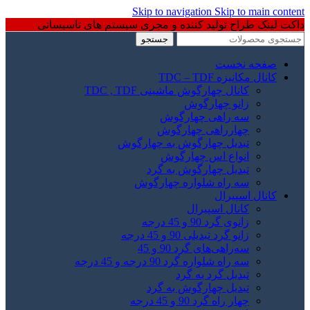
Skip to navigation
Skip to main content
داکت لینک طراح تولید کننده و مجری سیستم های تاسیساتی
جستجو
صفحه نخست
کانال مکانیزه TDC – TDF
کانال چهارگوش ماشینی TDC , TDF
زانو چهارگوش
سه راهی چهارگوش
چهارراهی چهارگوش
تبدیل چهارگوش به چهارگوش
انواع اس چهارگوش
تبدیل چهارگوش به گرد
سه راه شلواره چهارگوش
کانال اسپیرال
کانال اسپیرال
زانوی گرد 90 و 45 درجه
زانو گرد تبدیلی 90 و 45 درجه
سه‌راهی‌های گرد 90 و 45
سه راه شلواره گرد 90 درجه و 45 درجه
تبدیل گرد به گرد
تبدیل چهارگوش به گرد
چهار راه گرد 90 و 45 درجه