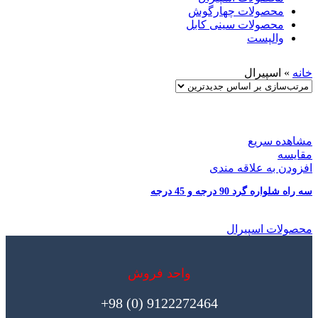
محصولات چهارگوش
محصولات سینی کابل
والپست
خانه
»
اسپیرال
مشاهده سریع
مقایسه
افزودن به علاقه مندی
سه راه شلواره گرد 90 درجه و 45 درجه
محصولات اسپیرال
واحد فروش
9122272464 (0) 98+