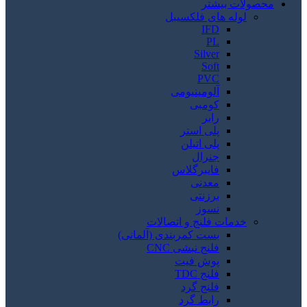
محصولات بیشتر
لوله های فلکسیبل
IFD
PL
Silver
Soft
PVC
آلومینیومی
کومبی
رابر
پلی استر
پلی اتیلن
جنرال
فایبرگلاس
معدنی
برزنتی
نسوز
خدمات فلنج و اتصالات
بست کمربندی (آلمانی)
فلنج نبشی CNC
پوش فیت
فلنج TDC
فلنج گرد
رابط گرد