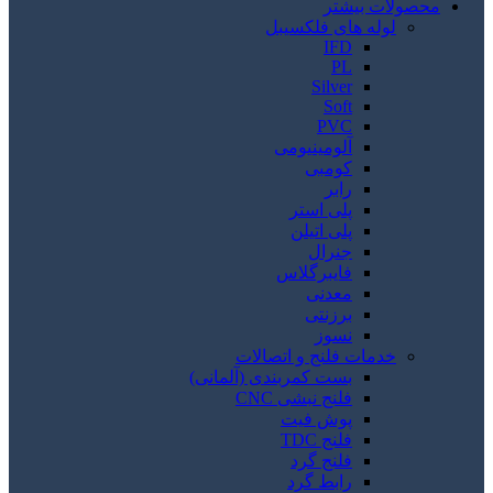
محصولات بیشتر
لوله های فلکسیبل
IFD
PL
Silver
Soft
PVC
آلومینیومی
کومبی
رابر
پلی استر
پلی اتیلن
جنرال
فایبرگلاس
معدنی
برزنتی
نسوز
خدمات فلنج و اتصالات
بست کمربندی (آلمانی)
فلنج نبشی CNC
پوش فیت
فلنج TDC
فلنج گرد
رابط گرد