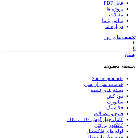
فایل PDF
پروژه ها
مقالات
تماس با ما
درباره ما
تخفیف های روز
0
0
بستن
دسته‌های محصولات
Square products
خدمات سی ان سی
دسته بندی نشده
دود کش
ساپورت
فلاشینگ
فلنج و اتصالات
کانال چهارگوش TDC , TDF
کانکتور برزنتی
لوله های فلکسیبل
محصولات اسپیرال