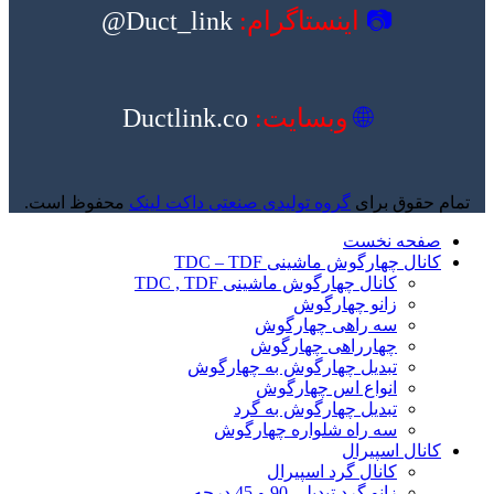
📷
اینستاگرام:
Duct_link@
🌐
وبسایت:
Ductlink.co
تمام حقوق برای
گروه تولیدی صنعتی داکت لینک
محفوظ است.
صفحه نخست
کانال چهارگوش ماشینی TDC – TDF
کانال چهارگوش ماشینی TDC , TDF
زانو چهارگوش
سه راهی چهارگوش
چهارراهی چهارگوش
تبدیل چهارگوش به چهارگوش
انواع اس چهارگوش
تبدیل چهارگوش به گرد
سه راه شلواره چهارگوش
کانال اسپیرال
کانال گرد اسپیرال
زانو گرد تبدیلی 90 و 45 درجه