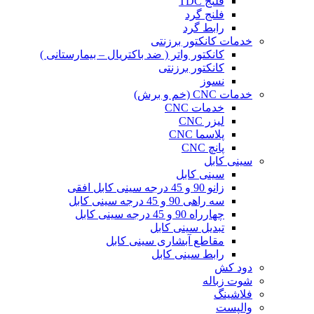
فلنج TDC
فلنج گرد
رابط گرد
خدمات کانکتور برزنتی
کانکتور واتر ( ضد باکتریال – بیمارستانی )
کانکتور برزنتی
نسوز
خدمات CNC (خم و برش)
خدمات CNC
لیزر CNC
پلاسما CNC
پانچ CNC
سینی کابل
سینی کابل
زانو 90 و 45 درجه سینی کابل افقی
سه راهی 90 و 45 درجه سینی کابل
چهارراه 90 و 45 درجه سینی کابل
تبدیل سینی کابل
مقاطع آبشاری سینی کابل
رابط سینی کابل
دود کش
شوت زباله
فلاشینگ
والپست