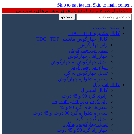
Skip to navigation
Skip to main content
داکت لینک طراح تولید کننده و مجری سیستم های تاسیساتی
جستجو
صفحه نخست
کانال مکانیزه TDC – TDF
کانال چهارگوش ماشینی TDC , TDF
زانو چهارگوش
سه راهی چهارگوش
چهارراهی چهارگوش
تبدیل چهارگوش به چهارگوش
انواع اس چهارگوش
تبدیل چهارگوش به گرد
سه راه شلواره چهارگوش
کانال اسپیرال
کانال اسپیرال
زانوی گرد 90 و 45 درجه
زانو گرد تبدیلی 90 و 45 درجه
سه‌راهی‌های گرد 90 و 45
سه راه شلواره گرد 90 درجه و 45 درجه
تبدیل گرد به گرد
تبدیل چهارگوش به گرد
چهار راه گرد 90 و 45 درجه