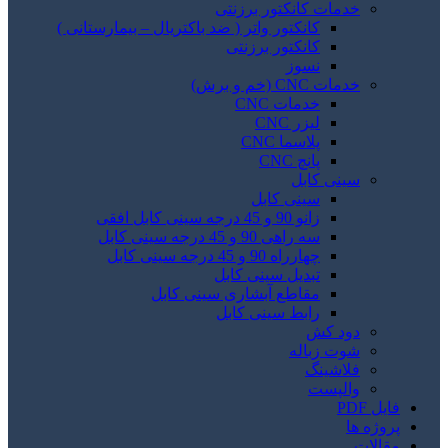
خدمات کانکتور برزنتی
کانکتور واتر ( ضد باکتریال – بیمارستانی )
کانکتور برزنتی
نسوز
خدمات CNC (خم و برش)
خدمات CNC
لیزر CNC
پلاسما CNC
پانچ CNC
سینی کابل
سینی کابل
زانو 90 و 45 درجه سینی کابل افقی
سه راهی 90 و 45 درجه سینی کابل
چهارراه 90 و 45 درجه سینی کابل
تبدیل سینی کابل
مقاطع آبشاری سینی کابل
رابط سینی کابل
دود کش
شوت زباله
فلاشینگ
والپست
فایل PDF
پروژه ها
مقالات