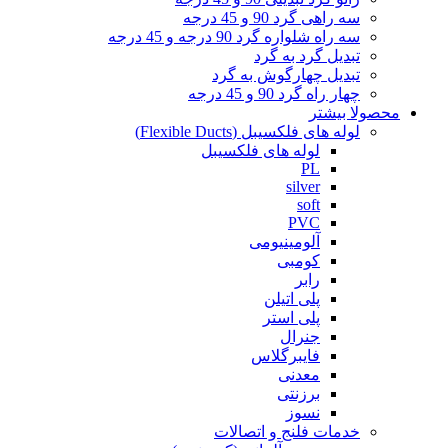
سه راهی گرد 90 و 45 درجه
سه راه شلواره گرد 90 درجه و 45 درجه
تبدیل گرد به گرد
تبدیل چهارگوش به گرد
چهار راه گرد 90 و 45 درجه
محصولا بیشتر
لوله های فلکسیبل (Flexible Ducts)
لوله های فلکسیبل
PL
silver
soft
PVC
آلومینیومی
کومبی
رابر
پلی اتیلن
پلی استر
جنرال
فایبرگلاس
معدنی
برزنتی
نسوز
خدمات فلنج و اتصالات