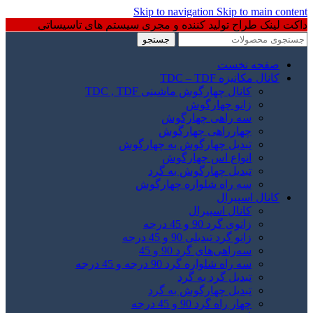
Skip to navigation
Skip to main content
داکت لینک طراح تولید کننده و مجری سیستم های تاسیساتی
جستجو
صفحه نخست
کانال مکانیزه TDC – TDF
کانال چهارگوش ماشینی TDC , TDF
زانو چهارگوش
سه راهی چهارگوش
چهارراهی چهارگوش
تبدیل چهارگوش به چهارگوش
انواع اس چهارگوش
تبدیل چهارگوش به گرد
سه راه شلواره چهارگوش
کانال اسپیرال
کانال اسپیرال
زانوی گرد 90 و 45 درجه
زانو گرد تبدیلی 90 و 45 درجه
سه‌راهی‌های گرد 90 و 45
سه راه شلواره گرد 90 درجه و 45 درجه
تبدیل گرد به گرد
تبدیل چهارگوش به گرد
چهار راه گرد 90 و 45 درجه