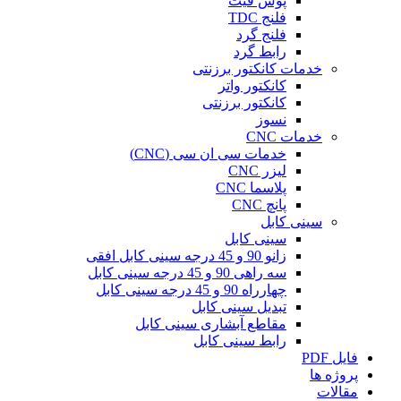
پوش فیت
فلنج TDC
فلنج گرد
رابط گرد
خدمات کانکتور برزنتی
کانکتور واتر
کانکتور برزنتی
نسوز
خدمات CNC
خدمات سی ان سی (CNC)
لیزر CNC
پلاسما CNC
پانچ CNC
سینی کابل
سینی کابل
زانو 90 و 45 درجه سینی کابل افقی
سه راهی 90 و 45 درجه سینی کابل
چهارراه 90 و 45 درجه سینی کابل
تبدیل سینی کابل
مقاطع آبشاری سینی کابل
رابط سینی کابل
فایل PDF
پروژه ها
مقالات