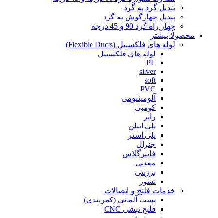
تبدیل گرد به گرد
تبدیل چهارگوش به گرد
چهار راه گرد 90 و 45 درجه
محصولا بیشتر
لوله های فلکسیبل (Flexible Ducts)
لوله های فلکسیبل
PL
silver
soft
PVC
آلومینیومی
کومبی
رابر
پلی اتیلن
پلی استر
جنرال
فایبرگلاس
معدنی
برزنتی
نسوز
خدمات فلنج و اتصالات
بست آلمانی (کمربندی)
فلنج نبشی CNC