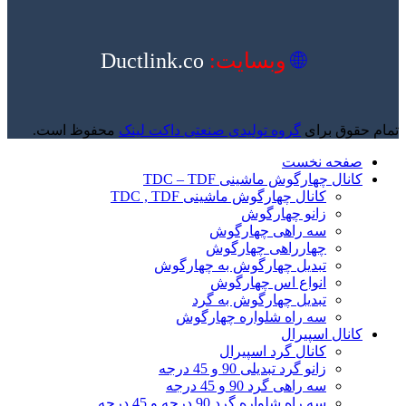
🌐
وبسایت:
Ductlink.co
تمام حقوق برای
گروه تولیدی صنعتی داکت لینک
محفوظ است.
صفحه نخست
کانال چهارگوش ماشینی TDC – TDF
کانال چهارگوش ماشینی TDC , TDF
زانو چهارگوش
سه راهی چهارگوش
چهارراهی چهارگوش
تبدیل چهارگوش به چهارگوش
انواع اس چهارگوش
تبدیل چهارگوش به گرد
سه راه شلواره چهارگوش
کانال اسپیرال
کانال گرد اسپیرال
زانو گرد تبدیلی 90 و 45 درجه
سه راهی گرد 90 و 45 درجه
سه راه شلواره گرد 90 درجه و 45 درجه