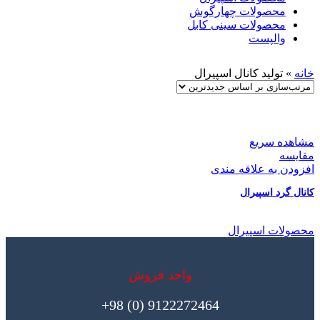
محصولات چهارگوش
محصولات سینی کابل
والپست
خانه
»
تولید کانال اسپیرال
مشاهده سریع
مقایسه
افزودن به علاقه مندی
کانال گرد اسپیرال
محصولات اسپیرال
واحد فروش
9122272464 (0) 98+