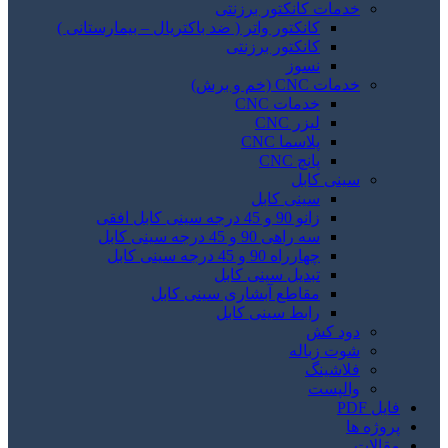
خدمات کانکتور برزنتی
کانکتور واتر ( ضد باکتریال – بیمارستانی )
کانکتور برزنتی
نسوز
خدمات CNC (خم و برش)
خدمات CNC
لیزر CNC
پلاسما CNC
پانچ CNC
سینی کابل
سینی کابل
زانو 90 و 45 درجه سینی کابل افقی
سه راهی 90 و 45 درجه سینی کابل
چهارراه 90 و 45 درجه سینی کابل
تبدیل سینی کابل
مقاطع آبشاری سینی کابل
رابط سینی کابل
دود کش
شوت زباله
فلاشینگ
والپست
فایل PDF
پروژه ها
مقالات