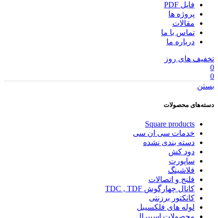
فایل PDF
پروژه ها
مقالات
تماس با ما
درباره ما
تخفیف های روز
0
0
بستن
دسته‌های محصولات
Square products
خدمات سی ان سی
دسته بندی نشده
دود کش
ساپورت
فلاشینگ
فلنج و اتصالات
کانال چهارگوش TDC , TDF
کانکتور برزنتی
لوله های فلکسیبل
محصولات اسپیرال