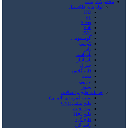
محصولات بیشتر
لوله های فلکسیبل
IFD
PL
Silver
Soft
PVC
آلومینیومی
کومبی
رابر
پلی استر
پلی اتیلن
جنرال
فایبرگلاس
معدنی
برزنتی
نسوز
خدمات فلنج و اتصالات
بست کمربندی (آلمانی)
فلنج نبشی CNC
پوش فیت
فلنج TDC
فلنج گرد
رابط گرد