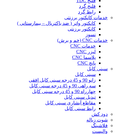
فلنج TDC
فلنج گرد
رابط گرد
خدمات کانکتور برزنتی
کانکتور واتر ( ضد باکتریال – بیمارستانی )
کانکتور برزنتی
نسوز
خدمات CNC (خم و برش)
خدمات CNC
لیزر CNC
پلاسما CNC
پانچ CNC
سینی کابل
سینی کابل
زانو 90 و 45 درجه سینی کابل افقی
سه راهی 90 و 45 درجه سینی کابل
چهارراه 90 و 45 درجه سینی کابل
تبدیل سینی کابل
مقاطع آبشاری سینی کابل
رابط سینی کابل
دود کش
شوت زباله
فلاشینگ
والپست