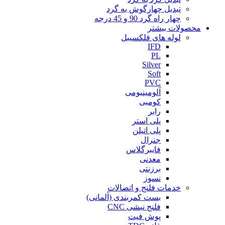
تبدیل چهارگوش به گرد
چهار راه گرد 90 و 45 درجه
محصولات بیشتر
لوله های فلکسیبل
IFD
PL
Silver
Soft
PVC
آلومینیومی
کومبی
رابر
پلی استر
پلی اتیلن
جنرال
فایبرگلاس
معدنی
برزنتی
نسوز
خدمات فلنج و اتصالات
بست کمربندی (آلمانی)
فلنج نبشی CNC
پوش فیت