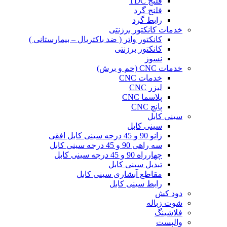
فلنج TDC
فلنج گرد
رابط گرد
خدمات کانکتور برزنتی
کانکتور واتر ( ضد باکتریال – بیمارستانی )
کانکتور برزنتی
نسوز
خدمات CNC (خم و برش)
خدمات CNC
لیزر CNC
پلاسما CNC
پانچ CNC
سینی کابل
سینی کابل
زانو 90 و 45 درجه سینی کابل افقی
سه راهی 90 و 45 درجه سینی کابل
چهارراه 90 و 45 درجه سینی کابل
تبدیل سینی کابل
مقاطع آبشاری سینی کابل
رابط سینی کابل
دود کش
شوت زباله
فلاشینگ
والپست