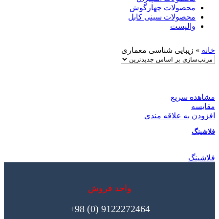
محصولات چهارگوش
محصولات سینی کابل
والپست
خانه
»
زیبایی شناسی معماری
مشاهده سریع
مقایسه
افزودن به علاقه مندی
فلاشینگ
فلاشینگ
واحد فروش
9122272464 (0) 98+