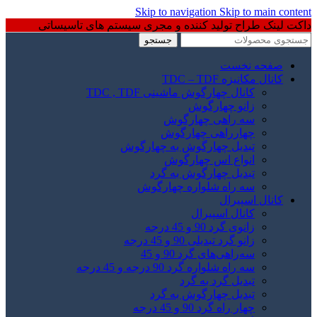
Skip to navigation
Skip to main content
داکت لینک طراح تولید کننده و مجری سیستم های تاسیساتی
جستجو
صفحه نخست
کانال مکانیزه TDC – TDF
کانال چهارگوش ماشینی TDC , TDF
زانو چهارگوش
سه راهی چهارگوش
چهارراهی چهارگوش
تبدیل چهارگوش به چهارگوش
انواع اس چهارگوش
تبدیل چهارگوش به گرد
سه راه شلواره چهارگوش
کانال اسپیرال
کانال اسپیرال
زانوی گرد 90 و 45 درجه
زانو گرد تبدیلی 90 و 45 درجه
سه‌راهی‌های گرد 90 و 45
سه راه شلواره گرد 90 درجه و 45 درجه
تبدیل گرد به گرد
تبدیل چهارگوش به گرد
چهار راه گرد 90 و 45 درجه