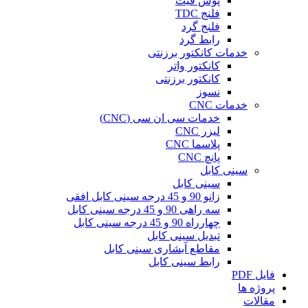
پوش فیت
فلنج TDC
فلنج گرد
رابط گرد
خدمات کانکتور برزنتی
کانکتور واتر
کانکتور برزنتی
نسوز
خدمات CNC
خدمات سی ان سی (CNC)
لیزر CNC
پلاسما CNC
پانچ CNC
سینی کابل
سینی کابل
زانو 90 و 45 درجه سینی کابل افقی
سه راهی 90 و 45 درجه سینی کابل
چهارراه 90 و 45 درجه سینی کابل
تبدیل سینی کابل
مقاطع آبشاری سینی کابل
رابط سینی کابل
فایل PDF
پروژه ها
مقالات