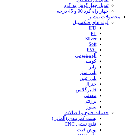
تبدیل چهارگوش به گرد
چهار راه گرد 90 و 45 درجه
محصولات بیشتر
لوله های فلکسیبل
IFD
PL
Silver
Soft
PVC
آلومینیومی
کومبی
رابر
پلی استر
پلی اتیلن
جنرال
فایبرگلاس
معدنی
برزنتی
نسوز
خدمات فلنج و اتصالات
بست کمربندی (آلمانی)
فلنج نبشی CNC
پوش فیت