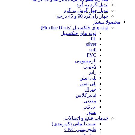
تبدیل گرد به گرد
تبدیل چهارگوش به گرد
چهار راه گرد 90 و 45 درجه
محصولا بیشتر
لوله های فلکسیبل (Flexible Ducts)
لوله های فلکسیبل
PL
silver
soft
PVC
آلومینیومی
کومبی
رابر
پلی اتیلن
پلی استر
جنرال
فایبرگلاس
معدنی
برزنتی
نسوز
خدمات فلنج و اتصالات
بست آلمانی (کمربندی)
فلنج نبشی CNC