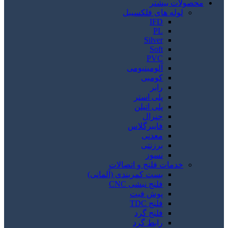
محصولات بیشتر
لوله های فلکسیبل
IFD
PL
Silver
Soft
PVC
آلومینیومی
کومبی
رابر
پلی استر
پلی اتیلن
جنرال
فایبرگلاس
معدنی
برزنتی
نسوز
خدمات فلنج و اتصالات
بست کمربندی (آلمانی)
فلنج نبشی CNC
پوش فیت
فلنج TDC
فلنج گرد
رابط گرد