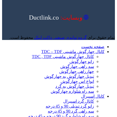
🌐
وبسایت:
Ductlink.co
تمام حقوق برای
گروه تولیدی صنعتی داکت لینک
محفوظ است.
صفحه نخست
کانال چهارگوش ماشینی TDC – TDF
کانال چهارگوش ماشینی TDC , TDF
زانو چهارگوش
سه راهی چهارگوش
چهارراهی چهارگوش
تبدیل چهارگوش به چهارگوش
انواع اس چهارگوش
تبدیل چهارگوش به گرد
سه راه شلواره چهارگوش
کانال اسپیرال
کانال گرد اسپیرال
زانو گرد تبدیلی 90 و 45 درجه
سه راهی گرد 90 و 45 درجه
سه راه شلواره گرد 90 درجه و 45 درجه