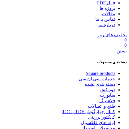
فایل PDF
پروژه ها
مقالات
تماس با ما
درباره ما
تخفیف های روز
0
0
بستن
دسته‌های محصولات
Square products
خدمات سی ان سی
دسته بندی نشده
دود کش
ساپورت
فلاشینگ
فلنج و اتصالات
کانال چهارگوش TDC , TDF
کانکتور برزنتی
لوله های فلکسیبل
محصولات اسپیرال