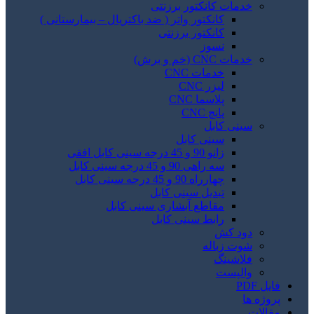
خدمات کانکتور برزنتی
کانکتور واتر ( ضد باکتریال – بیمارستانی )
کانکتور برزنتی
نسوز
خدمات CNC (خم و برش)
خدمات CNC
لیزر CNC
پلاسما CNC
پانچ CNC
سینی کابل
سینی کابل
زانو 90 و 45 درجه سینی کابل افقی
سه راهی 90 و 45 درجه سینی کابل
چهارراه 90 و 45 درجه سینی کابل
تبدیل سینی کابل
مقاطع آبشاری سینی کابل
رابط سینی کابل
دود کش
شوت زباله
فلاشینگ
والپست
فایل PDF
پروژه ها
مقالات