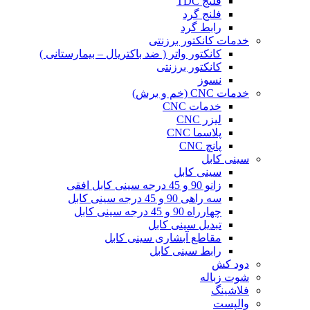
فلنج TDC
فلنج گرد
رابط گرد
خدمات کانکتور برزنتی
کانکتور واتر ( ضد باکتریال – بیمارستانی )
کانکتور برزنتی
نسوز
خدمات CNC (خم و برش)
خدمات CNC
لیزر CNC
پلاسما CNC
پانچ CNC
سینی کابل
سینی کابل
زانو 90 و 45 درجه سینی کابل افقی
سه راهی 90 و 45 درجه سینی کابل
چهارراه 90 و 45 درجه سینی کابل
تبدیل سینی کابل
مقاطع آبشاری سینی کابل
رابط سینی کابل
دود کش
شوت زباله
فلاشینگ
والپست