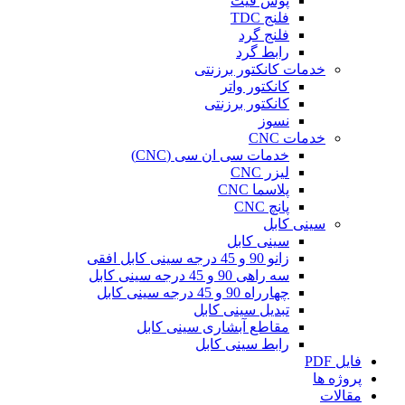
پوش فیت
فلنج TDC
فلنج گرد
رابط گرد
خدمات کانکتور برزنتی
کانکتور واتر
کانکتور برزنتی
نسوز
خدمات CNC
خدمات سی ان سی (CNC)
لیزر CNC
پلاسما CNC
پانچ CNC
سینی کابل
سینی کابل
زانو 90 و 45 درجه سینی کابل افقی
سه راهی 90 و 45 درجه سینی کابل
چهارراه 90 و 45 درجه سینی کابل
تبدیل سینی کابل
مقاطع آبشاری سینی کابل
رابط سینی کابل
فایل PDF
پروژه ها
مقالات