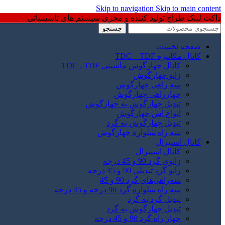
Skip to navigation
Skip to main content
داکت لینک طراح تولید کننده و مجری سیستم های تاسیساتی
جستجو
صفحه نخست
کانال مکانیزه TDC – TDF
کانال چهارگوش ماشینی TDC , TDF
زانو چهارگوش
سه راهی چهارگوش
چهارراهی چهارگوش
تبدیل چهارگوش به چهارگوش
انواع اس چهارگوش
تبدیل چهارگوش به گرد
سه راه شلواره چهارگوش
کانال اسپیرال
کانال اسپیرال
زانوی گرد 90 و 45 درجه
زانو گرد تبدیلی 90 و 45 درجه
سه‌راهی‌های گرد 90 و 45
سه راه شلواره گرد 90 درجه و 45 درجه
تبدیل گرد به گرد
تبدیل چهارگوش به گرد
چهار راه گرد 90 و 45 درجه