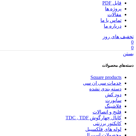
فایل PDF
پروژه ها
مقالات
تماس با ما
درباره ما
تخفیف های روز
0
0
بستن
دسته‌های محصولات
Square products
خدمات سی ان سی
دسته بندی نشده
دود کش
ساپورت
فلاشینگ
فلنج و اتصالات
کانال چهارگوش TDC , TDF
کانکتور برزنتی
لوله های فلکسیبل
محصولات اسپیرال