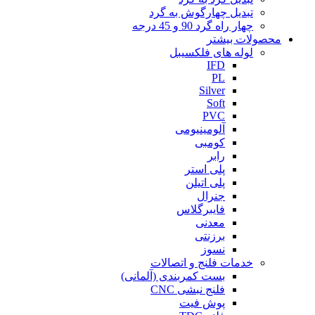
تبدیل چهارگوش به گرد
چهار راه گرد 90 و 45 درجه
محصولات بیشتر
لوله های فلکسیبل
IFD
PL
Silver
Soft
PVC
آلومینیومی
کومبی
رابر
پلی استر
پلی اتیلن
جنرال
فایبرگلاس
معدنی
برزنتی
نسوز
خدمات فلنج و اتصالات
بست کمربندی (آلمانی)
فلنج نبشی CNC
پوش فیت