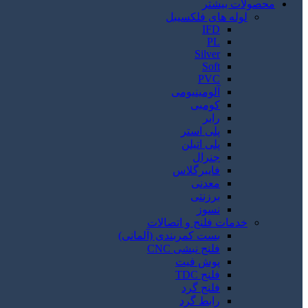
محصولات بیشتر
لوله های فلکسیبل
IFD
PL
Silver
Soft
PVC
آلومینیومی
کومبی
رابر
پلی استر
پلی اتیلن
جنرال
فایبرگلاس
معدنی
برزنتی
نسوز
خدمات فلنج و اتصالات
بست کمربندی (آلمانی)
فلنج نبشی CNC
پوش فیت
فلنج TDC
فلنج گرد
رابط گرد