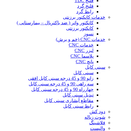
فلنج TDC
فلنج گرد
رابط گرد
خدمات کانکتور برزنتی
کانکتور واتر ( ضد باکتریال – بیمارستانی )
کانکتور برزنتی
نسوز
خدمات CNC (خم و برش)
خدمات CNC
لیزر CNC
پلاسما CNC
پانچ CNC
سینی کابل
سینی کابل
زانو 90 و 45 درجه سینی کابل افقی
سه راهی 90 و 45 درجه سینی کابل
چهارراه 90 و 45 درجه سینی کابل
تبدیل سینی کابل
مقاطع آبشاری سینی کابل
رابط سینی کابل
دود کش
شوت زباله
فلاشینگ
والپست