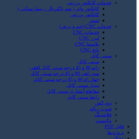
خدمات کانکتور برزنتی
کانکتور واتر ( ضد باکتریال – بیمارستانی )
کانکتور برزنتی
نسوز
خدمات CNC (خم و برش)
خدمات CNC
لیزر CNC
پلاسما CNC
پانچ CNC
سینی کابل
سینی کابل
زانو 90 و 45 درجه سینی کابل افقی
سه راهی 90 و 45 درجه سینی کابل
چهارراه 90 و 45 درجه سینی کابل
تبدیل سینی کابل
مقاطع آبشاری سینی کابل
رابط سینی کابل
دود کش
شوت زباله
فلاشینگ
والپست
فایل PDF
پروژه ها
مقالات