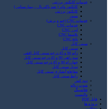
خدمات کانکتور برزنتی
کانکتور واتر ( ضد باکتریال – بیمارستانی )
کانکتور برزنتی
نسوز
خدمات CNC (خم و برش)
خدمات CNC
لیزر CNC
پلاسما CNC
پانچ CNC
سینی کابل
سینی کابل
زانو 90 و 45 درجه سینی کابل افقی
سه راهی 90 و 45 درجه سینی کابل
چهارراه 90 و 45 درجه سینی کابل
تبدیل سینی کابل
مقاطع آبشاری سینی کابل
رابط سینی کابل
دود کش
شوت زباله
فلاشینگ
والپست
فایل PDF
پروژه ها
مقالات