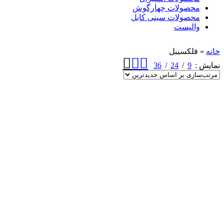
محصولات چهارگوش
محصولات سینی کابل
والپست
خانه
»
فلکسیبل
36
24
9
نمایش
مشاهده سریع
مقایسه
افزودن به علاقه مندی
IFD
لوله های فلکسیبل
مشاهده سریع
مقایسه