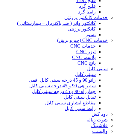
فلنج TDC
فلنج گرد
رابط گرد
خدمات کانکتور برزنتی
کانکتور واتر ( ضد باکتریال – بیمارستانی )
کانکتور برزنتی
نسوز
خدمات CNC (خم و برش)
خدمات CNC
لیزر CNC
پلاسما CNC
پانچ CNC
سینی کابل
سینی کابل
زانو 90 و 45 درجه سینی کابل افقی
سه راهی 90 و 45 درجه سینی کابل
چهارراه 90 و 45 درجه سینی کابل
تبدیل سینی کابل
مقاطع آبشاری سینی کابل
رابط سینی کابل
دود کش
شوت زباله
فلاشینگ
والپست