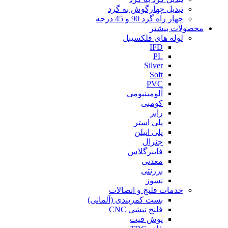
تبدیل چهارگوش به گرد
چهار راه گرد 90 و 45 درجه
محصولات بیشتر
لوله های فلکسیبل
IFD
PL
Silver
Soft
PVC
آلومینیومی
کومبی
رابر
پلی استر
پلی اتیلن
جنرال
فایبرگلاس
معدنی
برزنتی
نسوز
خدمات فلنج و اتصالات
بست کمربندی (آلمانی)
فلنج نبشی CNC
پوش فیت