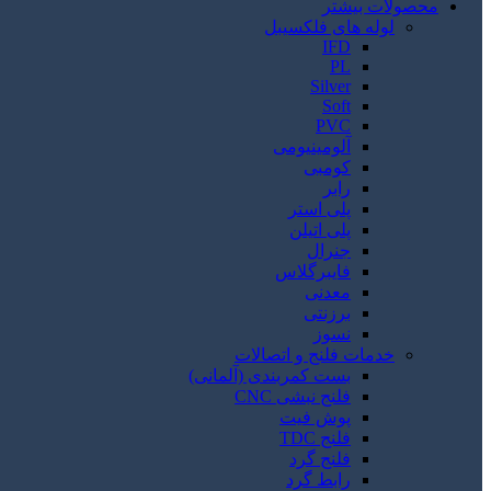
محصولات بیشتر
لوله های فلکسیبل
IFD
PL
Silver
Soft
PVC
آلومینیومی
کومبی
رابر
پلی استر
پلی اتیلن
جنرال
فایبرگلاس
معدنی
برزنتی
نسوز
خدمات فلنج و اتصالات
بست کمربندی (آلمانی)
فلنج نبشی CNC
پوش فیت
فلنج TDC
فلنج گرد
رابط گرد