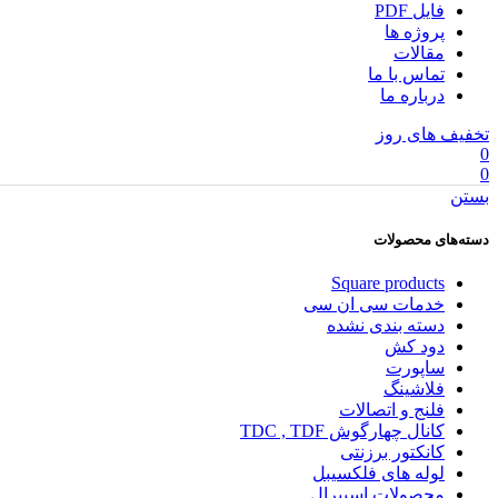
فایل PDF
پروژه ها
مقالات
تماس با ما
درباره ما
تخفیف های روز
0
0
بستن
دسته‌های محصولات
Square products
خدمات سی ان سی
دسته بندی نشده
دود کش
ساپورت
فلاشینگ
فلنج و اتصالات
کانال چهارگوش TDC , TDF
کانکتور برزنتی
لوله های فلکسیبل
محصولات اسپیرال