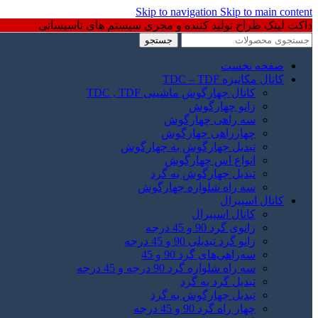
Skip to navigation
Skip to main content
داکت لینک طراح تولید کننده و مجری سیستم های تاسیساتی
جستجو
صفحه نخست
کانال مکانیزه TDC – TDF
کانال چهارگوش ماشینی TDC , TDF
زانو چهارگوش
سه راهی چهارگوش
چهارراهی چهارگوش
تبدیل چهارگوش به چهارگوش
انواع اس چهارگوش
تبدیل چهارگوش به گرد
سه راه شلواره چهارگوش
کانال اسپیرال
کانال اسپیرال
زانوی گرد 90 و 45 درجه
زانو گرد تبدیلی 90 و 45 درجه
سه‌راهی‌های گرد 90 و 45
سه راه شلواره گرد 90 درجه و 45 درجه
تبدیل گرد به گرد
تبدیل چهارگوش به گرد
چهار راه گرد 90 و 45 درجه