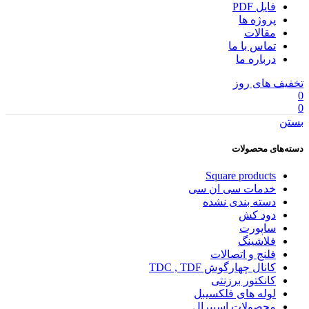
فایل PDF
پروژه ها
مقالات
تماس با ما
درباره ما
تخفیف های روز
0
0
بستن
دسته‌های محصولات
Square products
خدمات سی ان سی
دسته بندی نشده
دود کش
ساپورت
فلاشینگ
فلنج و اتصالات
کانال چهارگوش TDC , TDF
کانکتور برزنتی
لوله های فلکسیبل
محصولات اسپیرال