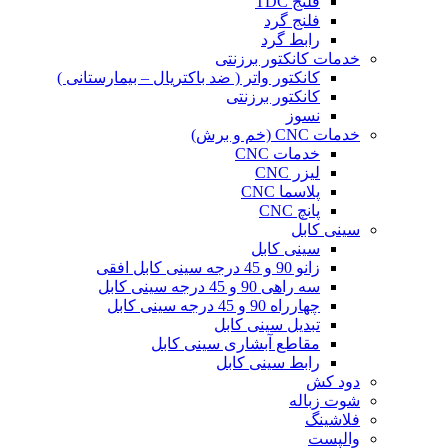
فلنج TDC
فلنج گرد
رابط گرد
خدمات کانکتور برزنتی
کانکتور واتر ( ضد باکتریال – بیمارستانی )
کانکتور برزنتی
نسوز
خدمات CNC (خم و برش)
خدمات CNC
لیزر CNC
پلاسما CNC
پانچ CNC
سینی کابل
سینی کابل
زانو 90 و 45 درجه سینی کابل افقی
سه راهی 90 و 45 درجه سینی کابل
چهارراه 90 و 45 درجه سینی کابل
تبدیل سینی کابل
مقاطع آبشاری سینی کابل
رابط سینی کابل
دود کش
شوت زباله
فلاشینگ
والپست