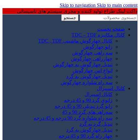
Skip to navigation
Skip to main content
داکت لینک طراح تولید کننده و مجری سیستم های تاسیساتی
جستجو
صفحه نخست
کانال مکانیزه TDC – TDF
کانال چهارگوش ماشینی TDC , TDF
زانو چهارگوش
سه راهی چهارگوش
چهارراهی چهارگوش
تبدیل چهارگوش به چهارگوش
انواع اس چهارگوش
تبدیل چهارگوش به گرد
سه راه شلواره چهارگوش
کانال اسپیرال
کانال اسپیرال
زانوی گرد 90 و 45 درجه
زانو گرد تبدیلی 90 و 45 درجه
سه‌راهی‌های گرد 90 و 45
سه راه شلواره گرد 90 درجه و 45 درجه
تبدیل گرد به گرد
تبدیل چهارگوش به گرد
چهار راه گرد 90 و 45 درجه