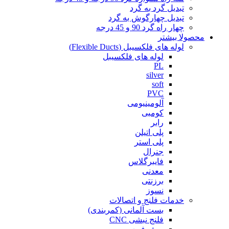
تبدیل گرد به گرد
تبدیل چهارگوش به گرد
چهار راه گرد 90 و 45 درجه
محصولا بیشتر
لوله های فلکسیبل (Flexible Ducts)
لوله های فلکسیبل
PL
silver
soft
PVC
آلومینیومی
کومبی
رابر
پلی اتیلن
پلی استر
جنرال
فایبرگلاس
معدنی
برزنتی
نسوز
خدمات فلنج و اتصالات
بست آلمانی (کمربندی)
فلنج نبشی CNC