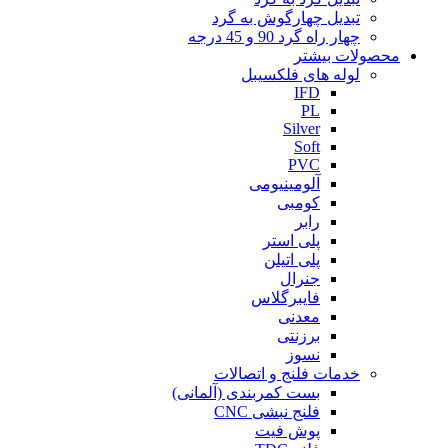
تبدیل چهارگوش به گرد
چهار راه گرد 90 و 45 درجه
محصولات بیشتر
لوله های فلکسیبل
IFD
PL
Silver
Soft
PVC
آلومینیومی
کومبی
رابر
پلی استر
پلی اتیلن
جنرال
فایبرگلاس
معدنی
برزنتی
نسوز
خدمات فلنج و اتصالات
بست کمربندی (آلمانی)
فلنج نبشی CNC
پوش فیت