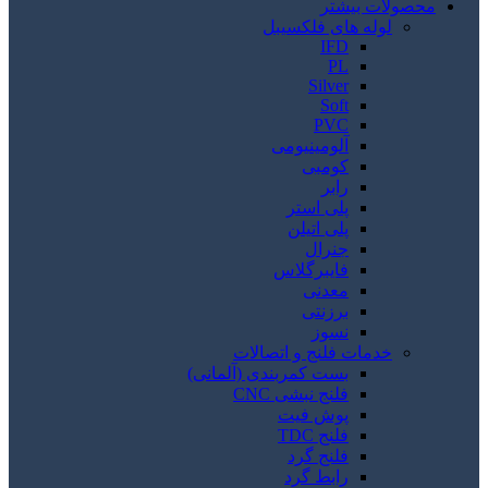
محصولات بیشتر
لوله های فلکسیبل
IFD
PL
Silver
Soft
PVC
آلومینیومی
کومبی
رابر
پلی استر
پلی اتیلن
جنرال
فایبرگلاس
معدنی
برزنتی
نسوز
خدمات فلنج و اتصالات
بست کمربندی (آلمانی)
فلنج نبشی CNC
پوش فیت
فلنج TDC
فلنج گرد
رابط گرد