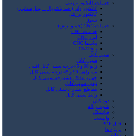
خدمات کانکتور برزنتی
کانکتور واتر ( ضد باکتریال – بیمارستانی )
کانکتور برزنتی
نسوز
خدمات CNC (خم و برش)
خدمات CNC
لیزر CNC
پلاسما CNC
پانچ CNC
سینی کابل
سینی کابل
زانو 90 و 45 درجه سینی کابل افقی
سه راهی 90 و 45 درجه سینی کابل
چهارراه 90 و 45 درجه سینی کابل
تبدیل سینی کابل
مقاطع آبشاری سینی کابل
رابط سینی کابل
دود کش
شوت زباله
فلاشینگ
والپست
فایل PDF
پروژه ها
مقالات