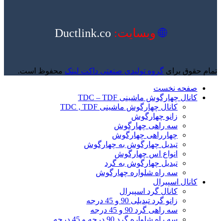
🌐
وبسایت:
Ductlink.co
تمام حقوق برای
گروه تولیدی صنعتی داکت لینک
محفوظ است.
صفحه نخست
کانال چهارگوش ماشینی TDC – TDF
کانال چهارگوش ماشینی TDC , TDF
زانو چهارگوش
سه راهی چهارگوش
چهارراهی چهارگوش
تبدیل چهارگوش به چهارگوش
انواع اس چهارگوش
تبدیل چهارگوش به گرد
سه راه شلواره چهارگوش
کانال اسپیرال
کانال گرد اسپیرال
زانو گرد تبدیلی 90 و 45 درجه
سه راهی گرد 90 و 45 درجه
سه راه شلواره گرد 90 درجه و 45 درجه