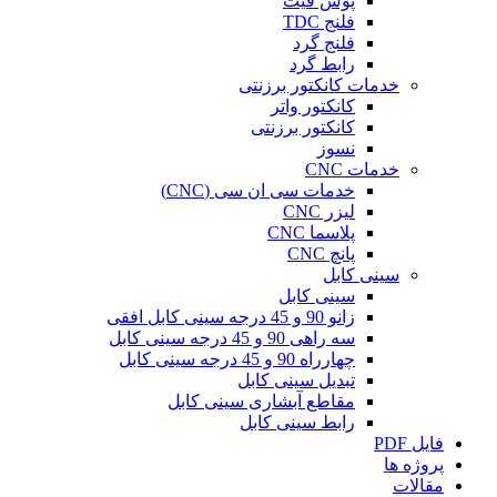
پوش فیت
فلنج TDC
فلنج گرد
رابط گرد
خدمات کانکتور برزنتی
کانکتور واتر
کانکتور برزنتی
نسوز
خدمات CNC
خدمات سی ان سی (CNC)
لیزر CNC
پلاسما CNC
پانچ CNC
سینی کابل
سینی کابل
زانو 90 و 45 درجه سینی کابل افقی
سه راهی 90 و 45 درجه سینی کابل
چهارراه 90 و 45 درجه سینی کابل
تبدیل سینی کابل
مقاطع آبشاری سینی کابل
رابط سینی کابل
فایل PDF
پروژه ها
مقالات