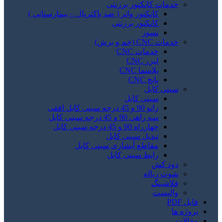
خدمات کانکتور برزنتی
کانکتور واتر ( ضد باکتریال – بیمارستانی )
کانکتور برزنتی
نسوز
خدمات CNC (خم و برش)
خدمات CNC
لیزر CNC
پلاسما CNC
پانچ CNC
سینی کابل
سینی کابل
زانو 90 و 45 درجه سینی کابل افقی
سه راهی 90 و 45 درجه سینی کابل
چهارراه 90 و 45 درجه سینی کابل
تبدیل سینی کابل
مقاطع آبشاری سینی کابل
رابط سینی کابل
دود کش
شوت زباله
فلاشینگ
والپست
فایل PDF
پروژه ها
مقالات