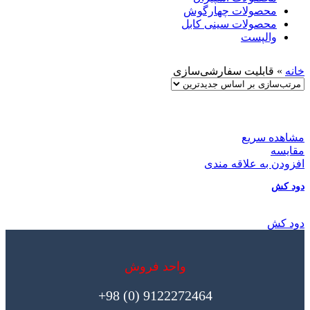
محصولات چهارگوش
محصولات سینی کابل
والپست
خانه
»
قابلیت سفارشی‌سازی
مشاهده سریع
مقایسه
افزودن به علاقه مندی
دود کش
دود کش
واحد فروش
9122272464 (0) 98+