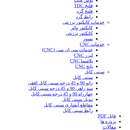
پوش فیت
فلنج TDC
فلنج گرد
رابط گرد
خدمات کانکتور برزنتی
کانکتور واتر
کانکتور برزنتی
نسوز
خدمات CNC
خدمات سی ان سی (CNC)
لیزر CNC
پلاسما CNC
پانچ CNC
سینی کابل
سینی کابل
زانو 90 و 45 درجه سینی کابل افقی
سه راهی 90 و 45 درجه سینی کابل
چهارراه 90 و 45 درجه سینی کابل
تبدیل سینی کابل
مقاطع آبشاری سینی کابل
رابط سینی کابل
فایل PDF
پروژه ها
مقالات