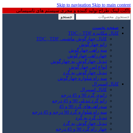
Skip to navigation
Skip to main content
داکت لینک طراح تولید کننده و مجری سیستم های تاسیساتی
جستجو
صفحه نخست
کانال مکانیزه TDC – TDF
کانال چهارگوش ماشینی TDC , TDF
زانو چهارگوش
سه راهی چهارگوش
چهارراهی چهارگوش
تبدیل چهارگوش به چهارگوش
انواع اس چهارگوش
تبدیل چهارگوش به گرد
سه راه شلواره چهارگوش
کانال اسپیرال
کانال اسپیرال
زانوی گرد 90 و 45 درجه
زانو گرد تبدیلی 90 و 45 درجه
سه‌راهی‌های گرد 90 و 45
سه راه شلواره گرد 90 درجه و 45 درجه
تبدیل گرد به گرد
تبدیل چهارگوش به گرد
چهار راه گرد 90 و 45 درجه