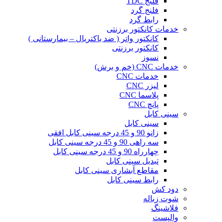
فلنج TDC
فلنج گرد
رابط گرد
خدمات کانکتور برزنتی
کانکتور واتر ( ضد باکتریال – بیمارستانی )
کانکتور برزنتی
نسوز
خدمات CNC (خم و برش)
خدمات CNC
لیزر CNC
پلاسما CNC
پانچ CNC
سینی کابل
سینی کابل
زانو 90 و 45 درجه سینی کابل افقی
سه راهی 90 و 45 درجه سینی کابل
چهارراه 90 و 45 درجه سینی کابل
تبدیل سینی کابل
مقاطع آبشاری سینی کابل
رابط سینی کابل
دود کش
شوت زباله
فلاشینگ
والپست