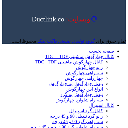
🌐
وبسایت:
Ductlink.co
تمام حقوق برای
گروه تولیدی صنعتی داکت لینک
محفوظ است.
صفحه نخست
کانال چهارگوش ماشینی TDC – TDF
کانال چهارگوش ماشینی TDC , TDF
زانو چهارگوش
سه راهی چهارگوش
چهارراهی چهارگوش
تبدیل چهارگوش به چهارگوش
انواع اس چهارگوش
تبدیل چهارگوش به گرد
سه راه شلواره چهارگوش
کانال اسپیرال
کانال گرد اسپیرال
زانو گرد تبدیلی 90 و 45 درجه
سه راهی گرد 90 و 45 درجه
سه راه شلواره گرد 90 درجه و 45 درجه