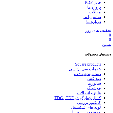
فایل PDF
پروژه ها
مقالات
تماس با ما
درباره ما
تخفیف های روز
0
0
بستن
دسته‌های محصولات
Square products
خدمات سی ان سی
دسته بندی نشده
دود کش
ساپورت
فلاشینگ
فلنج و اتصالات
کانال چهارگوش TDC , TDF
کانکتور برزنتی
لوله های فلکسیبل
محصولات اسپیرال