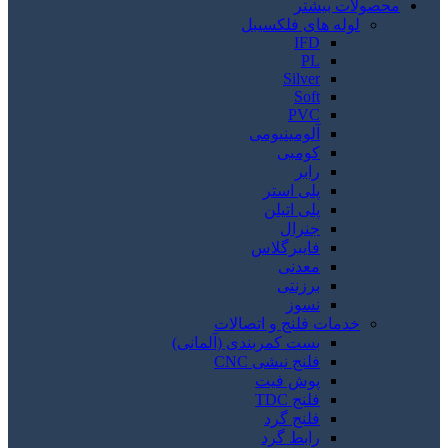
محصولات بیشتر
لوله های فلکسیبل
IFD
PL
Silver
Soft
PVC
آلومینیومی
کومبی
رابر
پلی استر
پلی اتیلن
جنرال
فایبرگلاس
معدنی
برزنتی
نسوز
خدمات فلنج و اتصالات
بست کمربندی (آلمانی)
فلنج نبشی CNC
پوش فیت
فلنج TDC
فلنج گرد
رابط گرد