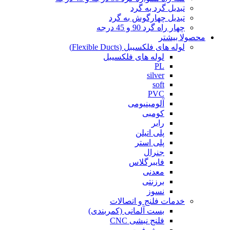
تبدیل گرد به گرد
تبدیل چهارگوش به گرد
چهار راه گرد 90 و 45 درجه
محصولا بیشتر
لوله های فلکسیبل (Flexible Ducts)
لوله های فلکسیبل
PL
silver
soft
PVC
آلومینیومی
کومبی
رابر
پلی اتیلن
پلی استر
جنرال
فایبرگلاس
معدنی
برزنتی
نسوز
خدمات فلنج و اتصالات
بست آلمانی (کمربندی)
فلنج نبشی CNC