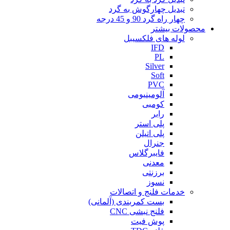
تبدیل چهارگوش به گرد
چهار راه گرد 90 و 45 درجه
محصولات بیشتر
لوله های فلکسیبل
IFD
PL
Silver
Soft
PVC
آلومینیومی
کومبی
رابر
پلی استر
پلی اتیلن
جنرال
فایبرگلاس
معدنی
برزنتی
نسوز
خدمات فلنج و اتصالات
بست کمربندی (آلمانی)
فلنج نبشی CNC
پوش فیت