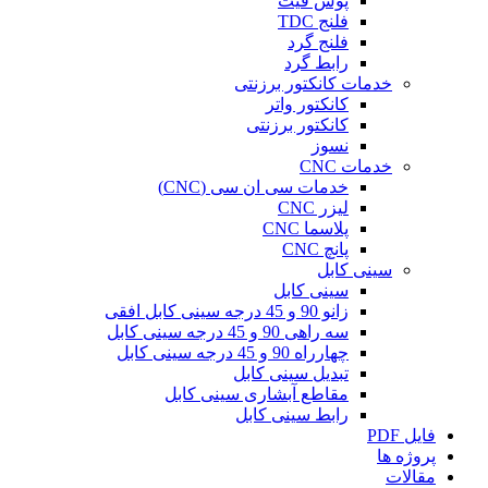
پوش فیت
فلنج TDC
فلنج گرد
رابط گرد
خدمات کانکتور برزنتی
کانکتور واتر
کانکتور برزنتی
نسوز
خدمات CNC
خدمات سی ان سی (CNC)
لیزر CNC
پلاسما CNC
پانچ CNC
سینی کابل
سینی کابل
زانو 90 و 45 درجه سینی کابل افقی
سه راهی 90 و 45 درجه سینی کابل
چهارراه 90 و 45 درجه سینی کابل
تبدیل سینی کابل
مقاطع آبشاری سینی کابل
رابط سینی کابل
فایل PDF
پروژه ها
مقالات