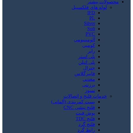
محصولات بیشتر
لوله های فلکسیبل
IFD
PL
Silver
Soft
PVC
آلومینیومی
کومبی
رابر
پلی استر
پلی اتیلن
جنرال
فایبرگلاس
معدنی
برزنتی
نسوز
خدمات فلنج و اتصالات
بست کمربندی (آلمانی)
فلنج نبشی CNC
پوش فیت
فلنج TDC
فلنج گرد
رابط گرد