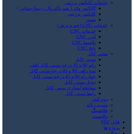
خدمات کانکتور برزنتی
کانکتور واتر ( ضد باکتریال – بیمارستانی )
کانکتور برزنتی
نسوز
خدمات CNC (خم و برش)
خدمات CNC
لیزر CNC
پلاسما CNC
پانچ CNC
سینی کابل
سینی کابل
زانو 90 و 45 درجه سینی کابل افقی
سه راهی 90 و 45 درجه سینی کابل
چهارراه 90 و 45 درجه سینی کابل
تبدیل سینی کابل
مقاطع آبشاری سینی کابل
رابط سینی کابل
دود کش
شوت زباله
فلاشینگ
والپست
فایل PDF
پروژه ها
مقالات