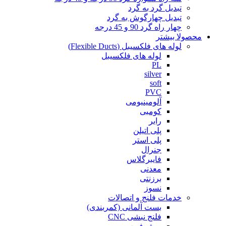
تبدیل گرد به گرد
تبدیل چهارگوش به گرد
چهار راه گرد 90 و 45 درجه
محصولا بیشتر
لوله های فلکسیبل (Flexible Ducts)
لوله های فلکسیبل
PL
silver
soft
PVC
آلومینیومی
کومبی
رابر
پلی اتیلن
پلی استر
جنرال
فایبرگلاس
معدنی
برزنتی
نسوز
خدمات فلنج و اتصالات
بست آلمانی (کمربندی)
فلنج نبشی CNC