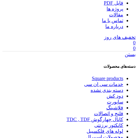
فایل PDF
پروژه ها
مقالات
تماس با ما
درباره ما
تخفیف های روز
0
0
بستن
دسته‌های محصولات
Square products
خدمات سی ان سی
دسته بندی نشده
دود کش
ساپورت
فلاشینگ
فلنج و اتصالات
کانال چهارگوش TDC , TDF
کانکتور برزنتی
لوله های فلکسیبل
محصولات اسپیرال