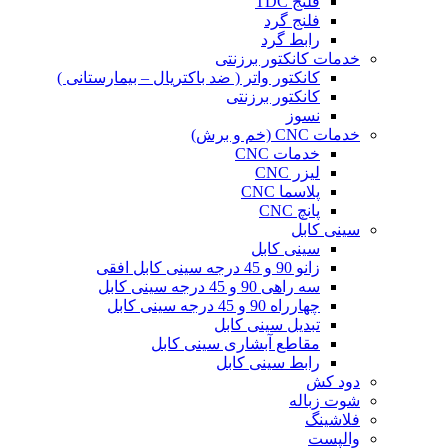
فلنج TDC
فلنج گرد
رابط گرد
خدمات کانکتور برزنتی
کانکتور واتر ( ضد باکتریال – بیمارستانی )
کانکتور برزنتی
نسوز
خدمات CNC (خم و برش)
خدمات CNC
لیزر CNC
پلاسما CNC
پانچ CNC
سینی کابل
سینی کابل
زانو 90 و 45 درجه سینی کابل افقی
سه راهی 90 و 45 درجه سینی کابل
چهارراه 90 و 45 درجه سینی کابل
تبدیل سینی کابل
مقاطع آبشاری سینی کابل
رابط سینی کابل
دود کش
شوت زباله
فلاشینگ
والپست