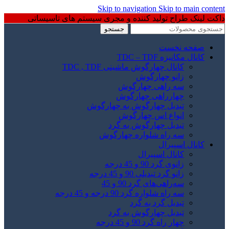
Skip to navigation
Skip to main content
داکت لینک طراح تولید کننده و مجری سیستم های تاسیساتی
جستجو
صفحه نخست
کانال مکانیزه TDC – TDF
کانال چهارگوش ماشینی TDC , TDF
زانو چهارگوش
سه راهی چهارگوش
چهارراهی چهارگوش
تبدیل چهارگوش به چهارگوش
انواع اس چهارگوش
تبدیل چهارگوش به گرد
سه راه شلواره چهارگوش
کانال اسپیرال
کانال اسپیرال
زانوی گرد 90 و 45 درجه
زانو گرد تبدیلی 90 و 45 درجه
سه‌راهی‌های گرد 90 و 45
سه راه شلواره گرد 90 درجه و 45 درجه
تبدیل گرد به گرد
تبدیل چهارگوش به گرد
چهار راه گرد 90 و 45 درجه