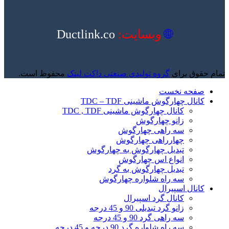
🌐
وبسایت:
Ductlink.co
تمام حقوق برای
گروه تولیدی صنعتی داکت لینک
محفوظ است.
صفحه نخست
کانال چهارگوش ماشینی TDC – TDF
کانال چهارگوش ماشینی TDC , TDF
زانو چهارگوش
سه راهی چهارگوش
چهارراهی چهارگوش
تبدیل چهارگوش به چهارگوش
انواع اس چهارگوش
تبدیل چهارگوش به گرد
سه راه شلواره چهارگوش
کانال اسپیرال
کانال گرد اسپیرال
زانو گرد تبدیلی 90 و 45 درجه
سه راهی گرد 90 و 45 درجه
سه راه شلواره گرد 90 درجه و 45 درجه