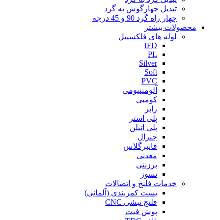
تبدیل چهارگوش به گرد
چهار راه گرد 90 و 45 درجه
محصولات بیشتر
لوله های فلکسیبل
IFD
PL
Silver
Soft
PVC
آلومینیومی
کومبی
رابر
پلی استر
پلی اتیلن
جنرال
فایبرگلاس
معدنی
برزنتی
نسوز
خدمات فلنج و اتصالات
بست کمربندی (آلمانی)
فلنج نبشی CNC
پوش فیت