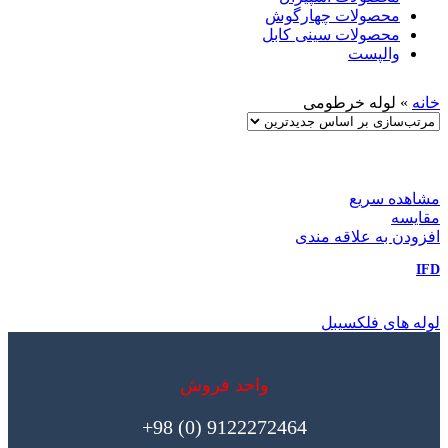
محصولات چهارگوش
محصولات سینی کابل
والپست
خانه
»
لوله خرطومی
مشاهده سریع
مقایسه
افزودن به علاقه مندی
IFD
لوله های فلکسیبل
واحد فروش
9122272464 (0) 98+