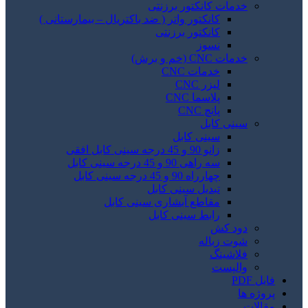
خدمات کانکتور برزنتی
کانکتور واتر ( ضد باکتریال – بیمارستانی )
کانکتور برزنتی
نسوز
خدمات CNC (خم و برش)
خدمات CNC
لیزر CNC
پلاسما CNC
پانچ CNC
سینی کابل
سینی کابل
زانو 90 و 45 درجه سینی کابل افقی
سه راهی 90 و 45 درجه سینی کابل
چهارراه 90 و 45 درجه سینی کابل
تبدیل سینی کابل
مقاطع آبشاری سینی کابل
رابط سینی کابل
دود کش
شوت زباله
فلاشینگ
والپست
فایل PDF
پروژه ها
مقالات