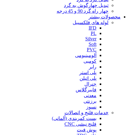
تبدیل چهارگوش به گرد
چهار راه گرد 90 و 45 درجه
محصولات بیشتر
لوله های فلکسیبل
IFD
PL
Silver
Soft
PVC
آلومینیومی
کومبی
رابر
پلی استر
پلی اتیلن
جنرال
فایبرگلاس
معدنی
برزنتی
نسوز
خدمات فلنج و اتصالات
بست کمربندی (آلمانی)
فلنج نبشی CNC
پوش فیت