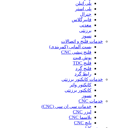
پلی اتیلن
پلی استر
جنرال
فایبرگلاس
معدنی
برزنتی
نسوز
خدمات فلنج و اتصالات
بست آلمانی (کمربندی)
فلنج نبشی CNC
پوش فیت
فلنج TDC
فلنج گرد
رابط گرد
خدمات کانکتور برزنتی
کانکتور واتر
کانکتور برزنتی
نسوز
خدمات CNC
خدمات سی ان سی (CNC)
لیزر CNC
پلاسما CNC
پانچ CNC