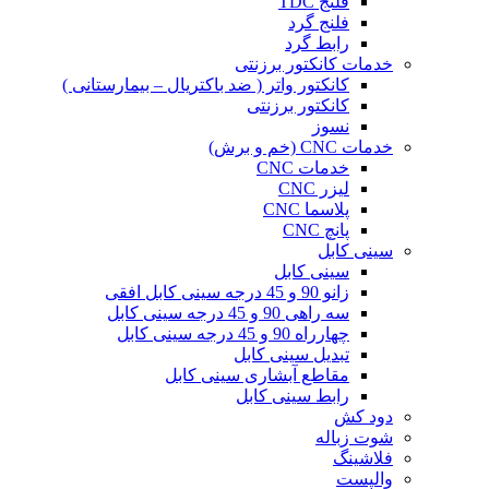
فلنج TDC
فلنج گرد
رابط گرد
خدمات کانکتور برزنتی
کانکتور واتر ( ضد باکتریال – بیمارستانی )
کانکتور برزنتی
نسوز
خدمات CNC (خم و برش)
خدمات CNC
لیزر CNC
پلاسما CNC
پانچ CNC
سینی کابل
سینی کابل
زانو 90 و 45 درجه سینی کابل افقی
سه راهی 90 و 45 درجه سینی کابل
چهارراه 90 و 45 درجه سینی کابل
تبدیل سینی کابل
مقاطع آبشاری سینی کابل
رابط سینی کابل
دود کش
شوت زباله
فلاشینگ
والپست