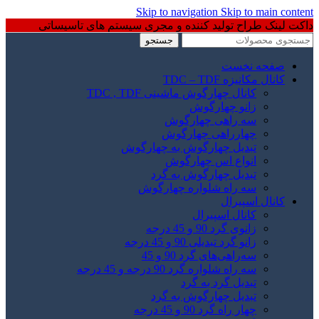
Skip to navigation
Skip to main content
داکت لینک طراح تولید کننده و مجری سیستم های تاسیساتی
جستجو
صفحه نخست
کانال مکانیزه TDC – TDF
کانال چهارگوش ماشینی TDC , TDF
زانو چهارگوش
سه راهی چهارگوش
چهارراهی چهارگوش
تبدیل چهارگوش به چهارگوش
انواع اس چهارگوش
تبدیل چهارگوش به گرد
سه راه شلواره چهارگوش
کانال اسپیرال
کانال اسپیرال
زانوی گرد 90 و 45 درجه
زانو گرد تبدیلی 90 و 45 درجه
سه‌راهی‌های گرد 90 و 45
سه راه شلواره گرد 90 درجه و 45 درجه
تبدیل گرد به گرد
تبدیل چهارگوش به گرد
چهار راه گرد 90 و 45 درجه