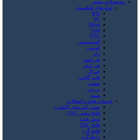
محصولات بیشتر
لوله های فلکسیبل
IFD
PL
Silver
Soft
PVC
آلومینیومی
کومبی
رابر
پلی استر
پلی اتیلن
جنرال
فایبرگلاس
معدنی
برزنتی
نسوز
خدمات فلنج و اتصالات
بست کمربندی (آلمانی)
فلنج نبشی CNC
پوش فیت
فلنج TDC
فلنج گرد
رابط گرد