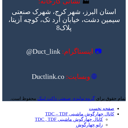
🏭
نشانی کارخانه:
استان البرز، شهر کرج، شهرک صنعتی
سیمین دشت، خیابان آرد تک، کوچه آزیتا،
پلاک8
📷
اینستاگرام:
Duct_link@
🌐
وبسایت:
Ductlink.co
تمام حقوق برای
گروه تولیدی صنعتی داکت لینک
محفوظ است.
صفحه نخست
کانال چهارگوش ماشینی TDC – TDF
کانال چهارگوش ماشینی TDC , TDF
زانو چهارگوش