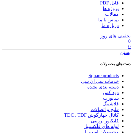
فایل PDF
پروژه ها
مقالات
تماس با ما
درباره ما
تخفیف های روز
0
0
بستن
دسته‌های محصولات
Square products
خدمات سی ان سی
دسته بندی نشده
دود کش
ساپورت
فلاشینگ
فلنج و اتصالات
کانال چهارگوش TDC , TDF
کانکتور برزنتی
لوله های فلکسیبل
محصولات اسپیرال