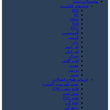
محصولات بیشتر
لوله های فلکسیبل
IFD
PL
Silver
Soft
PVC
آلومینیومی
کومبی
رابر
پلی استر
پلی اتیلن
جنرال
فایبرگلاس
معدنی
برزنتی
نسوز
خدمات فلنج و اتصالات
بست کمربندی (آلمانی)
فلنج نبشی CNC
پوش فیت
فلنج TDC
فلنج گرد
رابط گرد