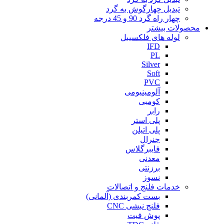
تبدیل چهارگوش به گرد
چهار راه گرد 90 و 45 درجه
محصولات بیشتر
لوله های فلکسیبل
IFD
PL
Silver
Soft
PVC
آلومینیومی
کومبی
رابر
پلی استر
پلی اتیلن
جنرال
فایبرگلاس
معدنی
برزنتی
نسوز
خدمات فلنج و اتصالات
بست کمربندی (آلمانی)
فلنج نبشی CNC
پوش فیت