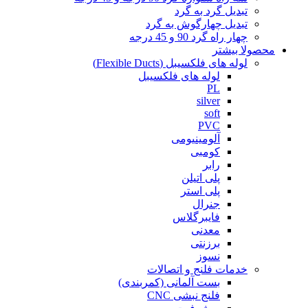
تبدیل گرد به گرد
تبدیل چهارگوش به گرد
چهار راه گرد 90 و 45 درجه
محصولا بیشتر
لوله های فلکسیبل (Flexible Ducts)
لوله های فلکسیبل
PL
silver
soft
PVC
آلومینیومی
کومبی
رابر
پلی اتیلن
پلی استر
جنرال
فایبرگلاس
معدنی
برزنتی
نسوز
خدمات فلنج و اتصالات
بست آلمانی (کمربندی)
فلنج نبشی CNC