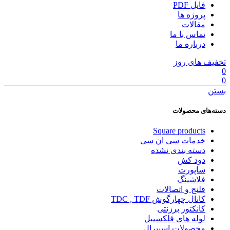
فایل PDF
پروژه ها
مقالات
تماس با ما
درباره ما
تخفیف های روز
0
0
بستن
دسته‌های محصولات
Square products
خدمات سی ان سی
دسته بندی نشده
دود کش
ساپورت
فلاشینگ
فلنج و اتصالات
کانال چهارگوش TDC , TDF
کانکتور برزنتی
لوله های فلکسیبل
محصولات اسپیرال