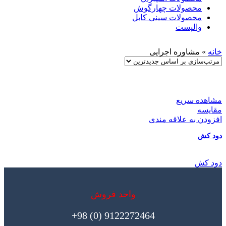
محصولات چهارگوش
محصولات سینی کابل
والپست
خانه
»
مشاوره اجرایی
مشاهده سریع
مقایسه
افزودن به علاقه مندی
دود کش
دود کش
واحد فروش
9122272464 (0) 98+