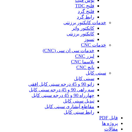
پوش فیت
فلنج TDC
فلنج گرد
رابط گرد
خدمات کانکتور برزنتی
کانکتور واتر
کانکتور برزنتی
نسوز
خدمات CNC
خدمات سی ان سی (CNC)
لیزر CNC
پلاسما CNC
پانچ CNC
سینی کابل
سینی کابل
زانو 90 و 45 درجه سینی کابل افقی
سه راهی 90 و 45 درجه سینی کابل
چهارراه 90 و 45 درجه سینی کابل
تبدیل سینی کابل
مقاطع آبشاری سینی کابل
رابط سینی کابل
فایل PDF
پروژه ها
مقالات