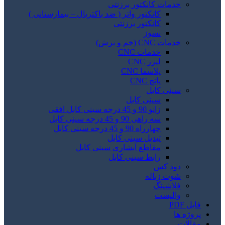
خدمات کانکتور برزنتی
کانکتور واتر ( ضد باکتریال – بیمارستانی )
کانکتور برزنتی
نسوز
خدمات CNC (خم و برش)
خدمات CNC
لیزر CNC
پلاسما CNC
پانچ CNC
سینی کابل
سینی کابل
زانو 90 و 45 درجه سینی کابل افقی
سه راهی 90 و 45 درجه سینی کابل
چهارراه 90 و 45 درجه سینی کابل
تبدیل سینی کابل
مقاطع آبشاری سینی کابل
رابط سینی کابل
دود کش
شوت زباله
فلاشینگ
والپست
فایل PDF
پروژه ها
مقالات