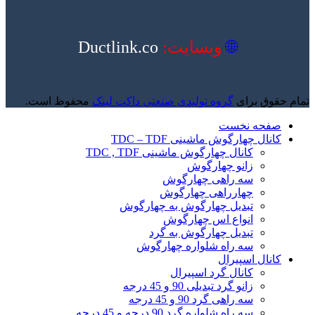
🌐
وبسایت:
Ductlink.co
تمام حقوق برای
گروه تولیدی صنعتی داکت لینک
محفوظ است.
صفحه نخست
کانال چهارگوش ماشینی TDC – TDF
کانال چهارگوش ماشینی TDC , TDF
زانو چهارگوش
سه راهی چهارگوش
چهارراهی چهارگوش
تبدیل چهارگوش به چهارگوش
انواع اس چهارگوش
تبدیل چهارگوش به گرد
سه راه شلواره چهارگوش
کانال اسپیرال
کانال گرد اسپیرال
زانو گرد تبدیلی 90 و 45 درجه
سه راهی گرد 90 و 45 درجه
سه راه شلواره گرد 90 درجه و 45 درجه