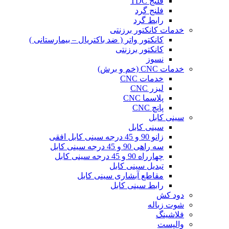
فلنج TDC
فلنج گرد
رابط گرد
خدمات کانکتور برزنتی
کانکتور واتر ( ضد باکتریال – بیمارستانی )
کانکتور برزنتی
نسوز
خدمات CNC (خم و برش)
خدمات CNC
لیزر CNC
پلاسما CNC
پانچ CNC
سینی کابل
سینی کابل
زانو 90 و 45 درجه سینی کابل افقی
سه راهی 90 و 45 درجه سینی کابل
چهارراه 90 و 45 درجه سینی کابل
تبدیل سینی کابل
مقاطع آبشاری سینی کابل
رابط سینی کابل
دود کش
شوت زباله
فلاشینگ
والپست