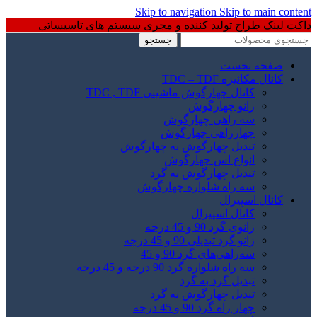
Skip to navigation
Skip to main content
داکت لینک طراح تولید کننده و مجری سیستم های تاسیساتی
جستجو
صفحه نخست
کانال مکانیزه TDC – TDF
کانال چهارگوش ماشینی TDC , TDF
زانو چهارگوش
سه راهی چهارگوش
چهارراهی چهارگوش
تبدیل چهارگوش به چهارگوش
انواع اس چهارگوش
تبدیل چهارگوش به گرد
سه راه شلواره چهارگوش
کانال اسپیرال
کانال اسپیرال
زانوی گرد 90 و 45 درجه
زانو گرد تبدیلی 90 و 45 درجه
سه‌راهی‌های گرد 90 و 45
سه راه شلواره گرد 90 درجه و 45 درجه
تبدیل گرد به گرد
تبدیل چهارگوش به گرد
چهار راه گرد 90 و 45 درجه