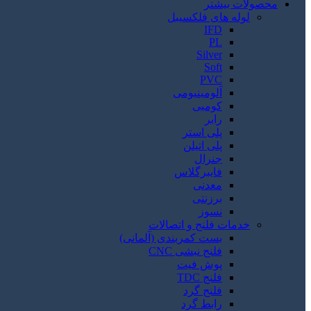
محصولات بیشتر
لوله های فلکسیبل
IFD
PL
Silver
Soft
PVC
آلومینیومی
کومبی
رابر
پلی استر
پلی اتیلن
جنرال
فایبرگلاس
معدنی
برزنتی
نسوز
خدمات فلنج و اتصالات
بست کمربندی (آلمانی)
فلنج نبشی CNC
پوش فیت
فلنج TDC
فلنج گرد
رابط گرد