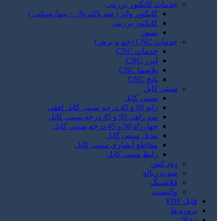
خدمات کانکتور برزنتی
کانکتور واتر ( ضد باکتریال – بیمارستانی )
کانکتور برزنتی
نسوز
خدمات CNC (خم و برش)
خدمات CNC
لیزر CNC
پلاسما CNC
پانچ CNC
سینی کابل
سینی کابل
زانو 90 و 45 درجه سینی کابل افقی
سه راهی 90 و 45 درجه سینی کابل
چهارراه 90 و 45 درجه سینی کابل
تبدیل سینی کابل
مقاطع آبشاری سینی کابل
رابط سینی کابل
دود کش
شوت زباله
فلاشینگ
والپست
فایل PDF
پروژه ها
مقالات