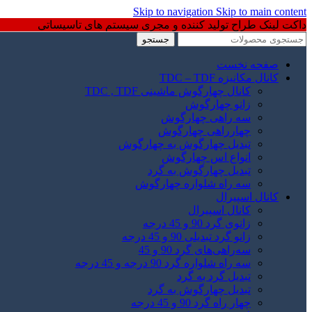
Skip to navigation
Skip to main content
داکت لینک طراح تولید کننده و مجری سیستم های تاسیساتی
جستجو
صفحه نخست
کانال مکانیزه TDC – TDF
کانال چهارگوش ماشینی TDC , TDF
زانو چهارگوش
سه راهی چهارگوش
چهارراهی چهارگوش
تبدیل چهارگوش به چهارگوش
انواع اس چهارگوش
تبدیل چهارگوش به گرد
سه راه شلواره چهارگوش
کانال اسپیرال
کانال اسپیرال
زانوی گرد 90 و 45 درجه
زانو گرد تبدیلی 90 و 45 درجه
سه‌راهی‌های گرد 90 و 45
سه راه شلواره گرد 90 درجه و 45 درجه
تبدیل گرد به گرد
تبدیل چهارگوش به گرد
چهار راه گرد 90 و 45 درجه