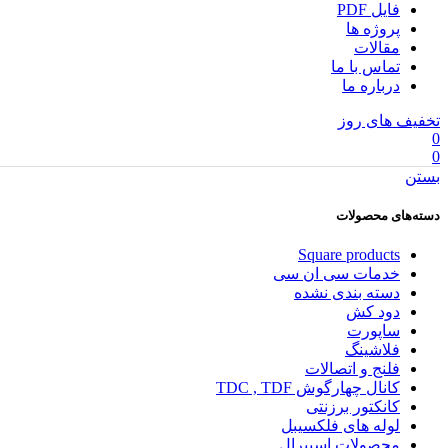
فایل PDF
پروژه ها
مقالات
تماس با ما
درباره ما
تخفیف های روز
0
0
بستن
دسته‌های محصولات
Square products
خدمات سی ان سی
دسته بندی نشده
دود کش
ساپورت
فلاشینگ
فلنج و اتصالات
کانال چهارگوش TDC , TDF
کانکتور برزنتی
لوله های فلکسیبل
محصولات اسپیرال