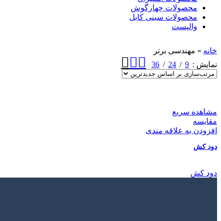
محصولات چهارگوش
محصولات سینی کابل
والپست
خانه
»
مهندسی برتر
36
24
9
نمایش
مشاهده سریع
مقایسه
افزودن به علاقه مندی
دود کش
دود کش