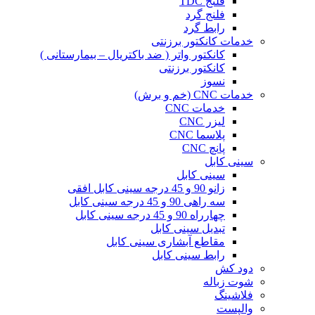
فلنج TDC
فلنج گرد
رابط گرد
خدمات کانکتور برزنتی
کانکتور واتر ( ضد باکتریال – بیمارستانی )
کانکتور برزنتی
نسوز
خدمات CNC (خم و برش)
خدمات CNC
لیزر CNC
پلاسما CNC
پانچ CNC
سینی کابل
سینی کابل
زانو 90 و 45 درجه سینی کابل افقی
سه راهی 90 و 45 درجه سینی کابل
چهارراه 90 و 45 درجه سینی کابل
تبدیل سینی کابل
مقاطع آبشاری سینی کابل
رابط سینی کابل
دود کش
شوت زباله
فلاشینگ
والپست