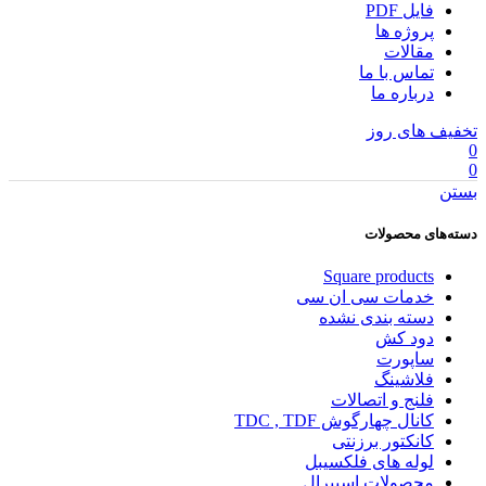
فایل PDF
پروژه ها
مقالات
تماس با ما
درباره ما
تخفیف های روز
0
0
بستن
دسته‌های محصولات
Square products
خدمات سی ان سی
دسته بندی نشده
دود کش
ساپورت
فلاشینگ
فلنج و اتصالات
کانال چهارگوش TDC , TDF
کانکتور برزنتی
لوله های فلکسیبل
محصولات اسپیرال