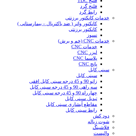
فلنج TDC
فلنج گرد
رابط گرد
خدمات کانکتور برزنتی
کانکتور واتر ( ضد باکتریال – بیمارستانی )
کانکتور برزنتی
نسوز
خدمات CNC (خم و برش)
خدمات CNC
لیزر CNC
پلاسما CNC
پانچ CNC
سینی کابل
سینی کابل
زانو 90 و 45 درجه سینی کابل افقی
سه راهی 90 و 45 درجه سینی کابل
چهارراه 90 و 45 درجه سینی کابل
تبدیل سینی کابل
مقاطع آبشاری سینی کابل
رابط سینی کابل
دود کش
شوت زباله
فلاشینگ
والپست