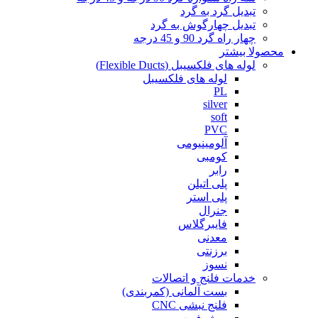
تبدیل گرد به گرد
تبدیل چهارگوش به گرد
چهار راه گرد 90 و 45 درجه
محصولا بیشتر
لوله های فلکسیبل (Flexible Ducts)
لوله های فلکسیبل
PL
silver
soft
PVC
آلومینیومی
کومبی
رابر
پلی اتیلن
پلی استر
جنرال
فایبرگلاس
معدنی
برزنتی
نسوز
خدمات فلنج و اتصالات
بست آلمانی (کمربندی)
فلنج نبشی CNC