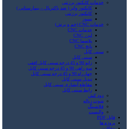
خدمات کانکتور برزنتی
کانکتور واتر ( ضد باکتریال – بیمارستانی )
کانکتور برزنتی
نسوز
خدمات CNC (خم و برش)
خدمات CNC
لیزر CNC
پلاسما CNC
پانچ CNC
سینی کابل
سینی کابل
زانو 90 و 45 درجه سینی کابل افقی
سه راهی 90 و 45 درجه سینی کابل
چهارراه 90 و 45 درجه سینی کابل
تبدیل سینی کابل
مقاطع آبشاری سینی کابل
رابط سینی کابل
دود کش
شوت زباله
فلاشینگ
والپست
فایل PDF
پروژه ها
مقالات