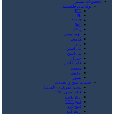
محصولات بیشتر
لوله های فلکسیبل
IFD
PL
Silver
Soft
PVC
آلومینیومی
کومبی
رابر
پلی استر
پلی اتیلن
جنرال
فایبرگلاس
معدنی
برزنتی
نسوز
خدمات فلنج و اتصالات
بست کمربندی (آلمانی)
فلنج نبشی CNC
پوش فیت
فلنج TDC
فلنج گرد
رابط گرد