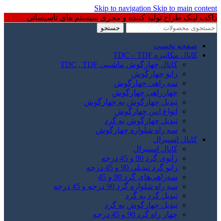
Skip to navigation
Skip to main content
داکت لینک طراح تولید کننده و مجری سیستم های تاسیساتی
جستجو
صفحه نخست
کانال مکانیزه TDC – TDF
کانال چهارگوش ماشینی TDC , TDF
زانو چهارگوش
سه راهی چهارگوش
چهارراهی چهارگوش
تبدیل چهارگوش به چهارگوش
انواع اس چهارگوش
تبدیل چهارگوش به گرد
سه راه شلواره چهارگوش
کانال اسپیرال
کانال اسپیرال
زانوی گرد 90 و 45 درجه
زانو گرد تبدیلی 90 و 45 درجه
سه‌راهی‌های گرد 90 و 45
سه راه شلواره گرد 90 درجه و 45 درجه
تبدیل گرد به گرد
تبدیل چهارگوش به گرد
چهار راه گرد 90 و 45 درجه