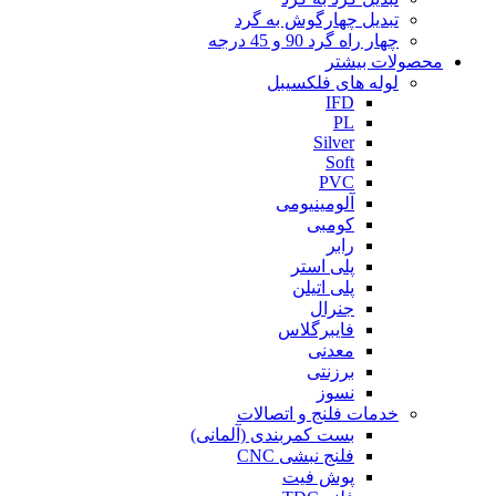
تبدیل چهارگوش به گرد
چهار راه گرد 90 و 45 درجه
محصولات بیشتر
لوله های فلکسیبل
IFD
PL
Silver
Soft
PVC
آلومینیومی
کومبی
رابر
پلی استر
پلی اتیلن
جنرال
فایبرگلاس
معدنی
برزنتی
نسوز
خدمات فلنج و اتصالات
بست کمربندی (آلمانی)
فلنج نبشی CNC
پوش فیت