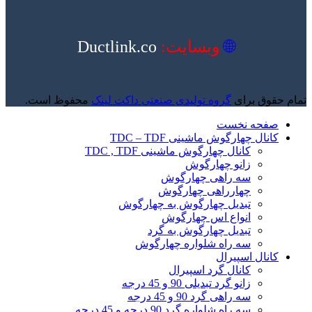
🌐
وبسایت:
Ductlink.co
تمام حقوق برای
گروه تولیدی صنعتی داکت لینک
محفوظ است.
صفحه نخست
کانال چهارگوش ماشینی TDC – TDF
کانال چهارگوش ماشینی TDC , TDF
زانو چهارگوش
سه راهی چهارگوش
چهارراهی چهارگوش
تبدیل چهارگوش به چهارگوش
انواع اس چهارگوش
تبدیل چهارگوش به گرد
سه راه شلواره چهارگوش
کانال اسپیرال
کانال گرد اسپیرال
زانو گرد تبدیلی 90 و 45 درجه
سه راهی گرد 90 و 45 درجه
سه راه شلواره گرد 90 درجه و 45 درجه