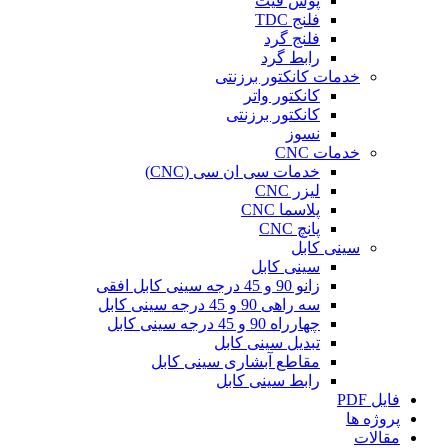
پوش فیت
فلنج TDC
فلنج گرد
رابط گرد
خدمات کانکتور برزنتی
کانکتور واتر
کانکتور برزنتی
نسوز
خدمات CNC
خدمات سی ان سی (CNC)
لیزر CNC
پلاسما CNC
پانچ CNC
سینی کابل
سینی کابل
زانو 90 و 45 درجه سینی کابل افقی
سه راهی 90 و 45 درجه سینی کابل
چهارراه 90 و 45 درجه سینی کابل
تبدیل سینی کابل
مقاطع آبشاری سینی کابل
رابط سینی کابل
فایل PDF
پروژه ها
مقالات