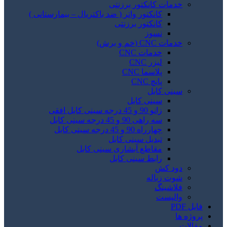
خدمات کانکتور برزنتی
کانکتور واتر ( ضد باکتریال – بیمارستانی )
کانکتور برزنتی
نسوز
خدمات CNC (خم و برش)
خدمات CNC
لیزر CNC
پلاسما CNC
پانچ CNC
سینی کابل
سینی کابل
زانو 90 و 45 درجه سینی کابل افقی
سه راهی 90 و 45 درجه سینی کابل
چهارراه 90 و 45 درجه سینی کابل
تبدیل سینی کابل
مقاطع آبشاری سینی کابل
رابط سینی کابل
دود کش
شوت زباله
فلاشینگ
والپست
فایل PDF
پروژه ها
مقالات