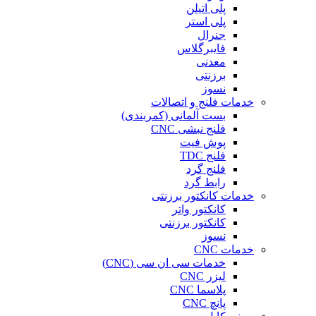
پلی اتیلن
پلی استر
جنرال
فایبرگلاس
معدنی
برزنتی
نسوز
خدمات فلنج و اتصالات
بست آلمانی (کمربندی)
فلنج نبشی CNC
پوش فیت
فلنج TDC
فلنج گرد
رابط گرد
خدمات کانکتور برزنتی
کانکتور واتر
کانکتور برزنتی
نسوز
خدمات CNC
خدمات سی ان سی (CNC)
لیزر CNC
پلاسما CNC
پانچ CNC