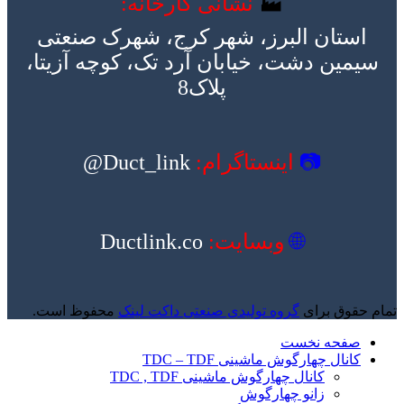
🏭
نشانی کارخانه:
استان البرز، شهر کرج، شهرک صنعتی
سیمین دشت، خیابان آرد تک، کوچه آزیتا،
پلاک8
📷
اینستاگرام:
Duct_link@
🌐
وبسایت:
Ductlink.co
تمام حقوق برای
گروه تولیدی صنعتی داکت لینک
محفوظ است.
صفحه نخست
کانال چهارگوش ماشینی TDC – TDF
کانال چهارگوش ماشینی TDC , TDF
زانو چهارگوش