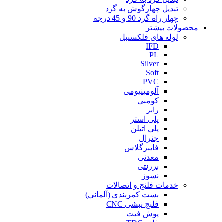
تبدیل چهارگوش به گرد
چهار راه گرد 90 و 45 درجه
محصولات بیشتر
لوله های فلکسیبل
IFD
PL
Silver
Soft
PVC
آلومینیومی
کومبی
رابر
پلی استر
پلی اتیلن
جنرال
فایبرگلاس
معدنی
برزنتی
نسوز
خدمات فلنج و اتصالات
بست کمربندی (آلمانی)
فلنج نبشی CNC
پوش فیت