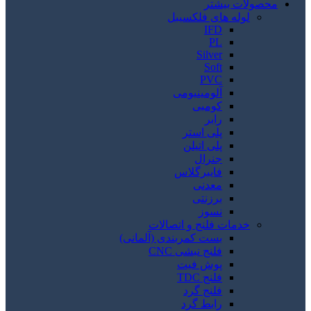
محصولات بیشتر
لوله های فلکسیبل
IFD
PL
Silver
Soft
PVC
آلومینیومی
کومبی
رابر
پلی استر
پلی اتیلن
جنرال
فایبرگلاس
معدنی
برزنتی
نسوز
خدمات فلنج و اتصالات
بست کمربندی (آلمانی)
فلنج نبشی CNC
پوش فیت
فلنج TDC
فلنج گرد
رابط گرد