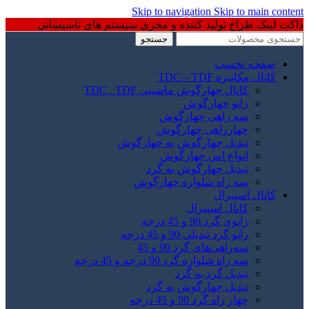
Skip to navigation
Skip to main content
داکت لینک طراح تولید کننده و مجری سیستم های تاسیساتی
جستجو
صفحه نخست
کانال مکانیزه TDC – TDF
کانال چهارگوش ماشینی TDC , TDF
زانو چهارگوش
سه راهی چهارگوش
چهارراهی چهارگوش
تبدیل چهارگوش به چهارگوش
انواع اس چهارگوش
تبدیل چهارگوش به گرد
سه راه شلواره چهارگوش
کانال اسپیرال
کانال اسپیرال
زانوی گرد 90 و 45 درجه
زانو گرد تبدیلی 90 و 45 درجه
سه‌راهی‌های گرد 90 و 45
سه راه شلواره گرد 90 درجه و 45 درجه
تبدیل گرد به گرد
تبدیل چهارگوش به گرد
چهار راه گرد 90 و 45 درجه