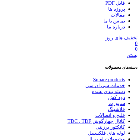
فایل PDF
پروژه ها
مقالات
تماس با ما
درباره ما
تخفیف های روز
0
0
بستن
دسته‌های محصولات
Square products
خدمات سی ان سی
دسته بندی نشده
دود کش
ساپورت
فلاشینگ
فلنج و اتصالات
کانال چهارگوش TDC , TDF
کانکتور برزنتی
لوله های فلکسیبل
محصولات اسپیرال