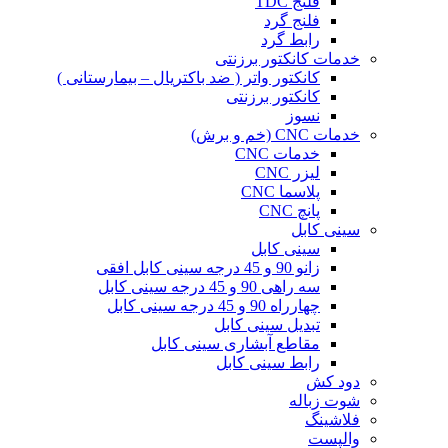
فلنج TDC
فلنج گرد
رابط گرد
خدمات کانکتور برزنتی
کانکتور واتر ( ضد باکتریال – بیمارستانی )
کانکتور برزنتی
نسوز
خدمات CNC (خم و برش)
خدمات CNC
لیزر CNC
پلاسما CNC
پانچ CNC
سینی کابل
سینی کابل
زانو 90 و 45 درجه سینی کابل افقی
سه راهی 90 و 45 درجه سینی کابل
چهارراه 90 و 45 درجه سینی کابل
تبدیل سینی کابل
مقاطع آبشاری سینی کابل
رابط سینی کابل
دود کش
شوت زباله
فلاشینگ
والپست