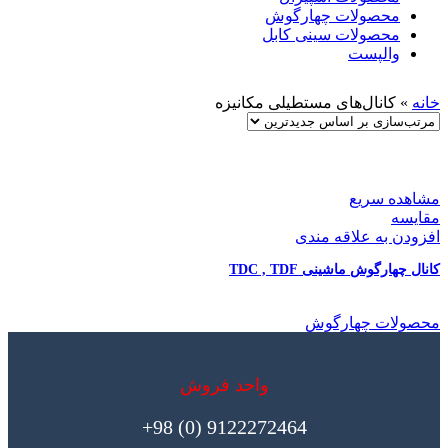
محصولات چهارگوش
محصولات سینی کابل
والپست
خانه
»
کانال‌های مستطیلی مکانیزه
مشاهده سریع
مقایسه
افزودن به علاقه مندی
کانال چهارگوش ماشینی TDC , TDF
محصولات چهارگوش
واحد فروش
9122272464 (0) 98+