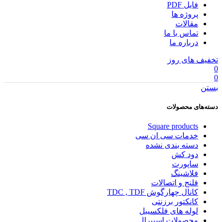
فایل PDF
پروژه ها
مقالات
تماس با ما
درباره ما
تخفیف های روز
0
0
بستن
دسته‌های محصولات
Square products
خدمات سی ان سی
دسته بندی نشده
دود کش
ساپورت
فلاشینگ
فلنج و اتصالات
کانال چهارگوش TDC , TDF
کانکتور برزنتی
لوله های فلکسیبل
محصولات اسپیرال