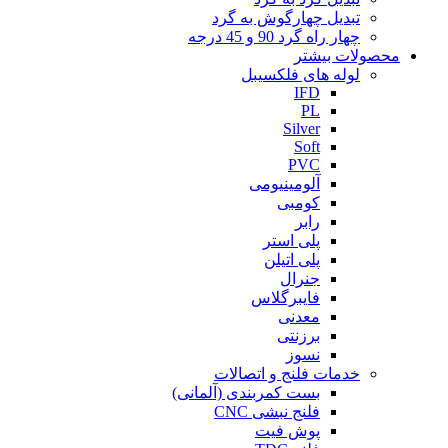
تبدیل چهارگوش به گرد
چهار راه گرد 90 و 45 درجه
محصولات بیشتر
لوله های فلکسیبل
IFD
PL
Silver
Soft
PVC
آلومینیومی
کومبی
رابر
پلی استر
پلی اتیلن
جنرال
فایبرگلاس
معدنی
برزنتی
نسوز
خدمات فلنج و اتصالات
بست کمربندی (آلمانی)
فلنج نبشی CNC
پوش فیت