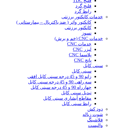
فلنج TDC
فلنج گرد
رابط گرد
خدمات کانکتور برزنتی
کانکتور واتر ( ضد باکتریال – بیمارستانی )
کانکتور برزنتی
نسوز
خدمات CNC (خم و برش)
خدمات CNC
لیزر CNC
پلاسما CNC
پانچ CNC
سینی کابل
سینی کابل
زانو 90 و 45 درجه سینی کابل افقی
سه راهی 90 و 45 درجه سینی کابل
چهارراه 90 و 45 درجه سینی کابل
تبدیل سینی کابل
مقاطع آبشاری سینی کابل
رابط سینی کابل
دود کش
شوت زباله
فلاشینگ
والپست