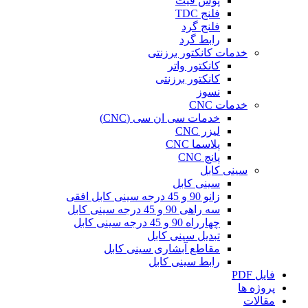
پوش فیت
فلنج TDC
فلنج گرد
رابط گرد
خدمات کانکتور برزنتی
کانکتور واتر
کانکتور برزنتی
نسوز
خدمات CNC
خدمات سی ان سی (CNC)
لیزر CNC
پلاسما CNC
پانچ CNC
سینی کابل
سینی کابل
زانو 90 و 45 درجه سینی کابل افقی
سه راهی 90 و 45 درجه سینی کابل
چهارراه 90 و 45 درجه سینی کابل
تبدیل سینی کابل
مقاطع آبشاری سینی کابل
رابط سینی کابل
فایل PDF
پروژه ها
مقالات