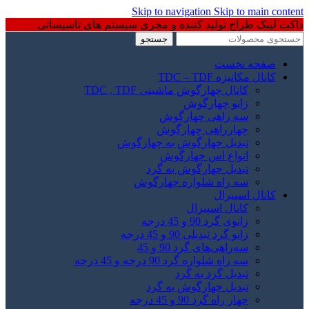
Skip to navigation
Skip to main content
داکت لینک طراح تولید کننده و مجری سیستم های تاسیساتی
جستجو
صفحه نخست
کانال مکانیزه TDC – TDF
کانال چهارگوش ماشینی TDC , TDF
زانو چهارگوش
سه راهی چهارگوش
چهارراهی چهارگوش
تبدیل چهارگوش به چهارگوش
انواع اس چهارگوش
تبدیل چهارگوش به گرد
سه راه شلواره چهارگوش
کانال اسپیرال
کانال اسپیرال
زانوی گرد 90 و 45 درجه
زانو گرد تبدیلی 90 و 45 درجه
سه‌راهی‌های گرد 90 و 45
سه راه شلواره گرد 90 درجه و 45 درجه
تبدیل گرد به گرد
تبدیل چهارگوش به گرد
چهار راه گرد 90 و 45 درجه