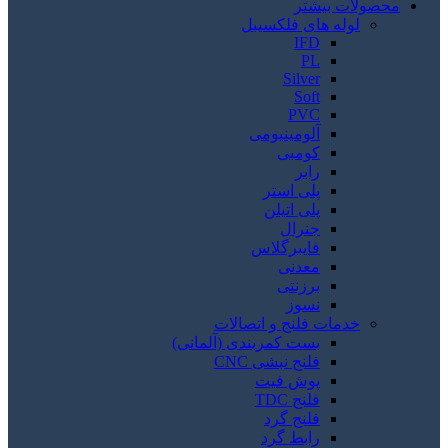
محصولات بیشتر
لوله های فلکسیبل
IFD
PL
Silver
Soft
PVC
آلومینیومی
کومبی
رابر
پلی استر
پلی اتیلن
جنرال
فایبرگلاس
معدنی
برزنتی
نسوز
خدمات فلنج و اتصالات
بست کمربندی (آلمانی)
فلنج نبشی CNC
پوش فیت
فلنج TDC
فلنج گرد
رابط گرد