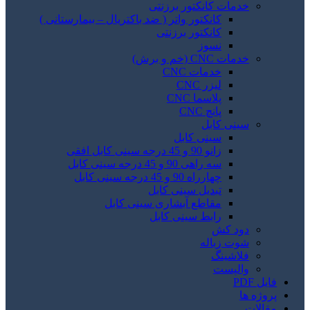
خدمات کانکتور برزنتی
کانکتور واتر ( ضد باکتریال – بیمارستانی )
کانکتور برزنتی
نسوز
خدمات CNC (خم و برش)
خدمات CNC
لیزر CNC
پلاسما CNC
پانچ CNC
سینی کابل
سینی کابل
زانو 90 و 45 درجه سینی کابل افقی
سه راهی 90 و 45 درجه سینی کابل
چهارراه 90 و 45 درجه سینی کابل
تبدیل سینی کابل
مقاطع آبشاری سینی کابل
رابط سینی کابل
دود کش
شوت زباله
فلاشینگ
والپست
فایل PDF
پروژه ها
مقالات