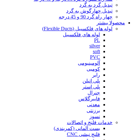
تبدیل گرد به گرد
تبدیل چهارگوش به گرد
چهار راه گرد 90 و 45 درجه
محصولا بیشتر
لوله های فلکسیبل (Flexible Ducts)
لوله های فلکسیبل
PL
silver
soft
PVC
آلومینیومی
کومبی
رابر
پلی اتیلن
پلی استر
جنرال
فایبرگلاس
معدنی
برزنتی
نسوز
خدمات فلنج و اتصالات
بست آلمانی (کمربندی)
فلنج نبشی CNC