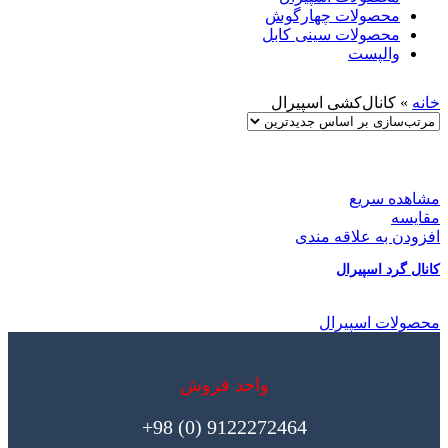
محصولات چهارگوش
محصولات سینی کابل
والپست
خانه
»
کانال‌کشی اسپیرال
مشاهده سریع
مقایسه
افزودن به علاقه مندی
کانال گرد اسپیرال
محصولات اسپیرال
واحد فروش
9122272464 (0) 98+