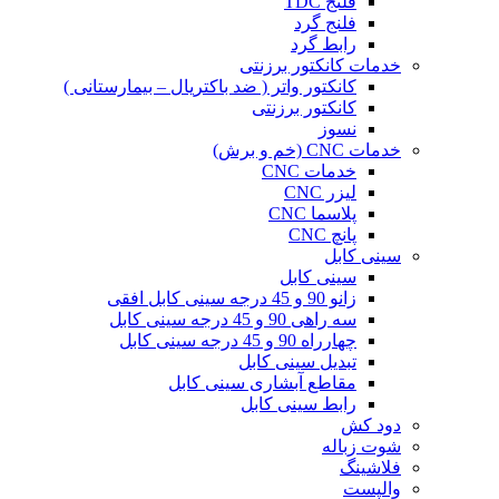
فلنج TDC
فلنج گرد
رابط گرد
خدمات کانکتور برزنتی
کانکتور واتر ( ضد باکتریال – بیمارستانی )
کانکتور برزنتی
نسوز
خدمات CNC (خم و برش)
خدمات CNC
لیزر CNC
پلاسما CNC
پانچ CNC
سینی کابل
سینی کابل
زانو 90 و 45 درجه سینی کابل افقی
سه راهی 90 و 45 درجه سینی کابل
چهارراه 90 و 45 درجه سینی کابل
تبدیل سینی کابل
مقاطع آبشاری سینی کابل
رابط سینی کابل
دود کش
شوت زباله
فلاشینگ
والپست