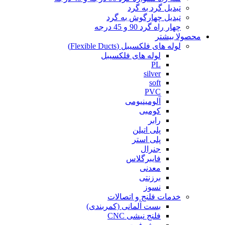
تبدیل گرد به گرد
تبدیل چهارگوش به گرد
چهار راه گرد 90 و 45 درجه
محصولا بیشتر
لوله های فلکسیبل (Flexible Ducts)
لوله های فلکسیبل
PL
silver
soft
PVC
آلومینیومی
کومبی
رابر
پلی اتیلن
پلی استر
جنرال
فایبرگلاس
معدنی
برزنتی
نسوز
خدمات فلنج و اتصالات
بست آلمانی (کمربندی)
فلنج نبشی CNC