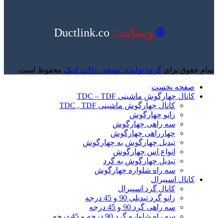
🌐
وبسایت:
Ductlink.co
تمام حقوق برای
گروه تولیدی صنعتی داکت لینک
محفوظ است.
صفحه نخست
کانال چهارگوش ماشینی TDC – TDF
کانال چهارگوش ماشینی TDC , TDF
زانو چهارگوش
سه راهی چهارگوش
چهارراهی چهارگوش
تبدیل چهارگوش به چهارگوش
انواع اس چهارگوش
تبدیل چهارگوش به گرد
سه راه شلواره چهارگوش
کانال اسپیرال
کانال گرد اسپیرال
زانو گرد تبدیلی 90 و 45 درجه
سه راهی گرد 90 و 45 درجه
سه راه شلواره گرد 90 درجه و 45 درجه