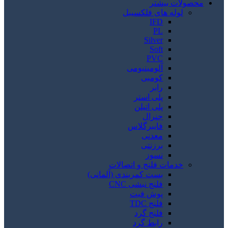
محصولات بیشتر
لوله های فلکسیبل
IFD
PL
Silver
Soft
PVC
آلومینیومی
کومبی
رابر
پلی استر
پلی اتیلن
جنرال
فایبرگلاس
معدنی
برزنتی
نسوز
خدمات فلنج و اتصالات
بست کمربندی (آلمانی)
فلنج نبشی CNC
پوش فیت
فلنج TDC
فلنج گرد
رابط گرد