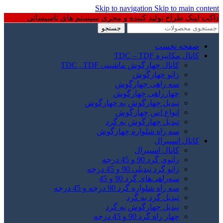
Skip to navigation
Skip to main content
داکت لینک طراح تولید کننده و مجری سیستم های تاسیساتی
جستجو
صفحه نخست
کانال مکانیزه TDC – TDF
کانال چهارگوش ماشینی TDC , TDF
زانو چهارگوش
سه راهی چهارگوش
چهارراهی چهارگوش
تبدیل چهارگوش به چهارگوش
انواع اس چهارگوش
تبدیل چهارگوش به گرد
سه راه شلواره چهارگوش
کانال اسپیرال
کانال اسپیرال
زانوی گرد 90 و 45 درجه
زانو گرد تبدیلی 90 و 45 درجه
سه‌راهی‌های گرد 90 و 45
سه راه شلواره گرد 90 درجه و 45 درجه
تبدیل گرد به گرد
تبدیل چهارگوش به گرد
چهار راه گرد 90 و 45 درجه