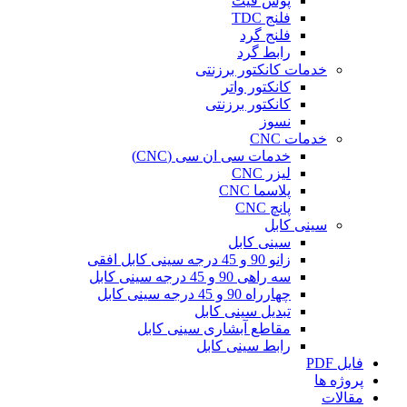
پوش فیت
فلنج TDC
فلنج گرد
رابط گرد
خدمات کانکتور برزنتی
کانکتور واتر
کانکتور برزنتی
نسوز
خدمات CNC
خدمات سی ان سی (CNC)
لیزر CNC
پلاسما CNC
پانچ CNC
سینی کابل
سینی کابل
زانو 90 و 45 درجه سینی کابل افقی
سه راهی 90 و 45 درجه سینی کابل
چهارراه 90 و 45 درجه سینی کابل
تبدیل سینی کابل
مقاطع آبشاری سینی کابل
رابط سینی کابل
فایل PDF
پروژه ها
مقالات