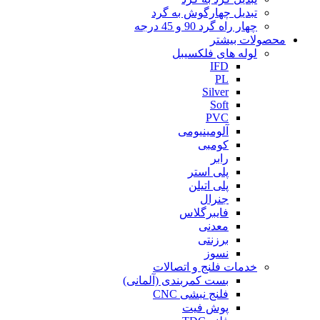
تبدیل چهارگوش به گرد
چهار راه گرد 90 و 45 درجه
محصولات بیشتر
لوله های فلکسیبل
IFD
PL
Silver
Soft
PVC
آلومینیومی
کومبی
رابر
پلی استر
پلی اتیلن
جنرال
فایبرگلاس
معدنی
برزنتی
نسوز
خدمات فلنج و اتصالات
بست کمربندی (آلمانی)
فلنج نبشی CNC
پوش فیت