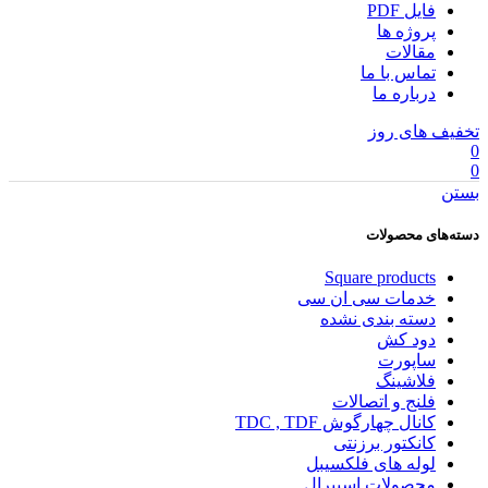
فایل PDF
پروژه ها
مقالات
تماس با ما
درباره ما
تخفیف های روز
0
0
بستن
دسته‌های محصولات
Square products
خدمات سی ان سی
دسته بندی نشده
دود کش
ساپورت
فلاشینگ
فلنج و اتصالات
کانال چهارگوش TDC , TDF
کانکتور برزنتی
لوله های فلکسیبل
محصولات اسپیرال