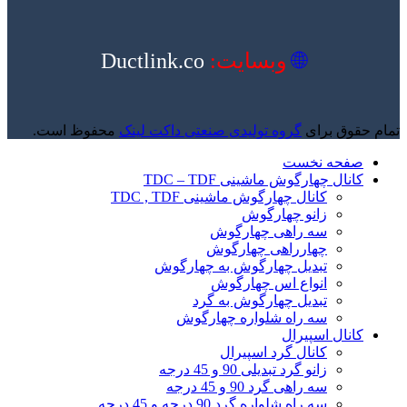
🌐
وبسایت:
Ductlink.co
تمام حقوق برای
گروه تولیدی صنعتی داکت لینک
محفوظ است.
صفحه نخست
کانال چهارگوش ماشینی TDC – TDF
کانال چهارگوش ماشینی TDC , TDF
زانو چهارگوش
سه راهی چهارگوش
چهارراهی چهارگوش
تبدیل چهارگوش به چهارگوش
انواع اس چهارگوش
تبدیل چهارگوش به گرد
سه راه شلواره چهارگوش
کانال اسپیرال
کانال گرد اسپیرال
زانو گرد تبدیلی 90 و 45 درجه
سه راهی گرد 90 و 45 درجه
سه راه شلواره گرد 90 درجه و 45 درجه