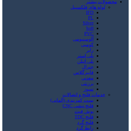
محصولات بیشتر
لوله های فلکسیبل
IFD
PL
Silver
Soft
PVC
آلومینیومی
کومبی
رابر
پلی استر
پلی اتیلن
جنرال
فایبرگلاس
معدنی
برزنتی
نسوز
خدمات فلنج و اتصالات
بست کمربندی (آلمانی)
فلنج نبشی CNC
پوش فیت
فلنج TDC
فلنج گرد
رابط گرد