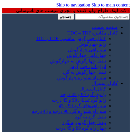
Skip to navigation
Skip to main content
داکت لینک طراح تولید کننده و مجری سیستم های تاسیساتی
جستجو
صفحه نخست
کانال مکانیزه TDC – TDF
کانال چهارگوش ماشینی TDC , TDF
زانو چهارگوش
سه راهی چهارگوش
چهارراهی چهارگوش
تبدیل چهارگوش به چهارگوش
انواع اس چهارگوش
تبدیل چهارگوش به گرد
سه راه شلواره چهارگوش
کانال اسپیرال
کانال اسپیرال
زانوی گرد 90 و 45 درجه
زانو گرد تبدیلی 90 و 45 درجه
سه‌راهی‌های گرد 90 و 45
سه راه شلواره گرد 90 درجه و 45 درجه
تبدیل گرد به گرد
تبدیل چهارگوش به گرد
چهار راه گرد 90 و 45 درجه