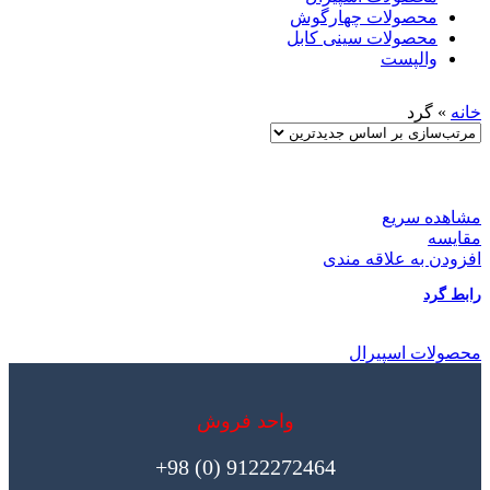
محصولات چهارگوش
محصولات سینی کابل
والپست
خانه
»
گرد
مشاهده سریع
مقایسه
افزودن به علاقه مندی
رابط گرد
محصولات اسپیرال
واحد فروش
9122272464 (0) 98+