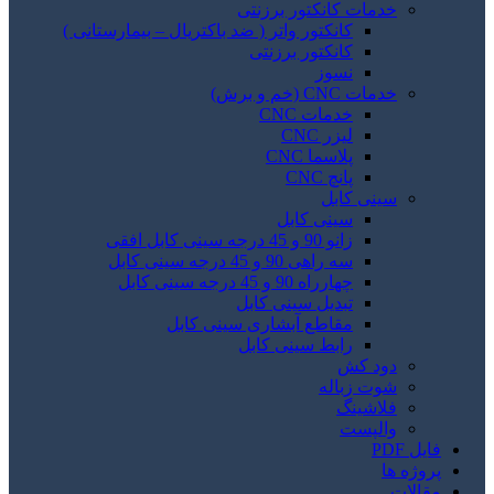
خدمات کانکتور برزنتی
کانکتور واتر ( ضد باکتریال – بیمارستانی )
کانکتور برزنتی
نسوز
خدمات CNC (خم و برش)
خدمات CNC
لیزر CNC
پلاسما CNC
پانچ CNC
سینی کابل
سینی کابل
زانو 90 و 45 درجه سینی کابل افقی
سه راهی 90 و 45 درجه سینی کابل
چهارراه 90 و 45 درجه سینی کابل
تبدیل سینی کابل
مقاطع آبشاری سینی کابل
رابط سینی کابل
دود کش
شوت زباله
فلاشینگ
والپست
فایل PDF
پروژه ها
مقالات