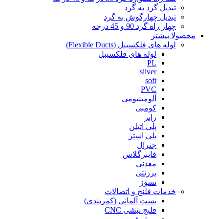
تبدیل گرد به گرد
تبدیل چهارگوش به گرد
چهار راه گرد 90 و 45 درجه
محصولا بیشتر
لوله های فلکسیبل (Flexible Ducts)
لوله های فلکسیبل
PL
silver
soft
PVC
آلومینیومی
کومبی
رابر
پلی اتیلن
پلی استر
جنرال
فایبرگلاس
معدنی
برزنتی
نسوز
خدمات فلنج و اتصالات
بست آلمانی (کمربندی)
فلنج نبشی CNC