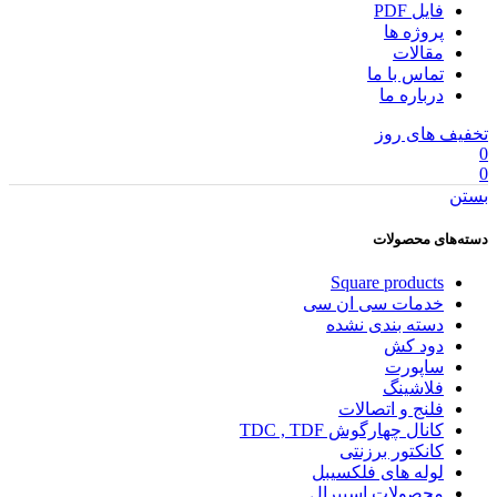
فایل PDF
پروژه ها
مقالات
تماس با ما
درباره ما
تخفیف های روز
0
0
بستن
دسته‌های محصولات
Square products
خدمات سی ان سی
دسته بندی نشده
دود کش
ساپورت
فلاشینگ
فلنج و اتصالات
کانال چهارگوش TDC , TDF
کانکتور برزنتی
لوله های فلکسیبل
محصولات اسپیرال