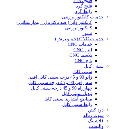
فلنج TDC
فلنج گرد
رابط گرد
خدمات کانکتور برزنتی
کانکتور واتر ( ضد باکتریال – بیمارستانی )
کانکتور برزنتی
نسوز
خدمات CNC (خم و برش)
خدمات CNC
لیزر CNC
پلاسما CNC
پانچ CNC
سینی کابل
سینی کابل
زانو 90 و 45 درجه سینی کابل افقی
سه راهی 90 و 45 درجه سینی کابل
چهارراه 90 و 45 درجه سینی کابل
تبدیل سینی کابل
مقاطع آبشاری سینی کابل
رابط سینی کابل
دود کش
شوت زباله
فلاشینگ
والپست