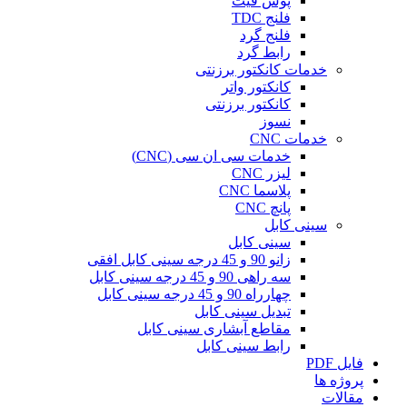
پوش فیت
فلنج TDC
فلنج گرد
رابط گرد
خدمات کانکتور برزنتی
کانکتور واتر
کانکتور برزنتی
نسوز
خدمات CNC
خدمات سی ان سی (CNC)
لیزر CNC
پلاسما CNC
پانچ CNC
سینی کابل
سینی کابل
زانو 90 و 45 درجه سینی کابل افقی
سه راهی 90 و 45 درجه سینی کابل
چهارراه 90 و 45 درجه سینی کابل
تبدیل سینی کابل
مقاطع آبشاری سینی کابل
رابط سینی کابل
فایل PDF
پروژه ها
مقالات