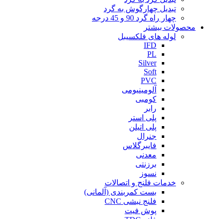
تبدیل چهارگوش به گرد
چهار راه گرد 90 و 45 درجه
محصولات بیشتر
لوله های فلکسیبل
IFD
PL
Silver
Soft
PVC
آلومینیومی
کومبی
رابر
پلی استر
پلی اتیلن
جنرال
فایبرگلاس
معدنی
برزنتی
نسوز
خدمات فلنج و اتصالات
بست کمربندی (آلمانی)
فلنج نبشی CNC
پوش فیت