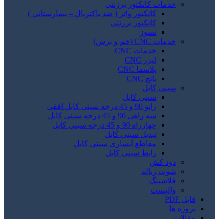
خدمات کانکتور برزنتی
کانکتور واتر ( ضد باکتریال – بیمارستانی )
کانکتور برزنتی
نسوز
خدمات CNC (خم و برش)
خدمات CNC
لیزر CNC
پلاسما CNC
پانچ CNC
سینی کابل
سینی کابل
زانو 90 و 45 درجه سینی کابل افقی
سه راهی 90 و 45 درجه سینی کابل
چهارراه 90 و 45 درجه سینی کابل
تبدیل سینی کابل
مقاطع آبشاری سینی کابل
رابط سینی کابل
دود کش
شوت زباله
فلاشینگ
والپست
فایل PDF
پروژه ها
مقالات