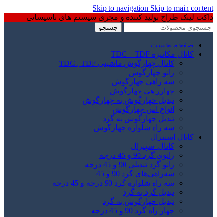
Skip to navigation
Skip to main content
داکت لینک طراح تولید کننده و مجری سیستم های تاسیساتی
جستجو
صفحه نخست
کانال مکانیزه TDC – TDF
کانال چهارگوش ماشینی TDC , TDF
زانو چهارگوش
سه راهی چهارگوش
چهارراهی چهارگوش
تبدیل چهارگوش به چهارگوش
انواع اس چهارگوش
تبدیل چهارگوش به گرد
سه راه شلواره چهارگوش
کانال اسپیرال
کانال اسپیرال
زانوی گرد 90 و 45 درجه
زانو گرد تبدیلی 90 و 45 درجه
سه‌راهی‌های گرد 90 و 45
سه راه شلواره گرد 90 درجه و 45 درجه
تبدیل گرد به گرد
تبدیل چهارگوش به گرد
چهار راه گرد 90 و 45 درجه