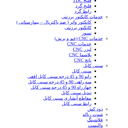
فلنج TDC
فلنج گرد
رابط گرد
خدمات کانکتور برزنتی
کانکتور واتر ( ضد باکتریال – بیمارستانی )
کانکتور برزنتی
نسوز
خدمات CNC (خم و برش)
خدمات CNC
لیزر CNC
پلاسما CNC
پانچ CNC
سینی کابل
سینی کابل
زانو 90 و 45 درجه سینی کابل افقی
سه راهی 90 و 45 درجه سینی کابل
چهارراه 90 و 45 درجه سینی کابل
تبدیل سینی کابل
مقاطع آبشاری سینی کابل
رابط سینی کابل
دود کش
شوت زباله
فلاشینگ
والپست