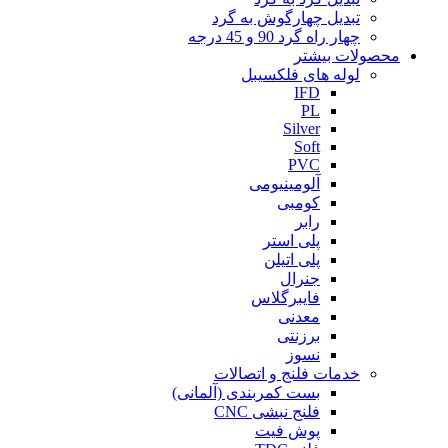
تبدیل چهارگوش به گرد
چهار راه گرد 90 و 45 درجه
محصولات بیشتر
لوله های فلکسیبل
IFD
PL
Silver
Soft
PVC
آلومینیومی
کومبی
رابر
پلی استر
پلی اتیلن
جنرال
فایبرگلاس
معدنی
برزنتی
نسوز
خدمات فلنج و اتصالات
بست کمربندی (آلمانی)
فلنج نبشی CNC
پوش فیت