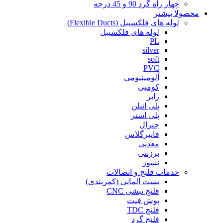
چهار راه گرد 90 و 45 درجه
محصولا بیشتر
لوله های فلکسیبل (Flexible Ducts)
لوله های فلکسیبل
PL
silver
soft
PVC
آلومینیومی
کومبی
رابر
پلی اتیلن
پلی استر
جنرال
فایبرگلاس
معدنی
برزنتی
نسوز
خدمات فلنج و اتصالات
بست آلمانی (کمربندی)
فلنج نبشی CNC
پوش فیت
فلنج TDC
فلنج گرد