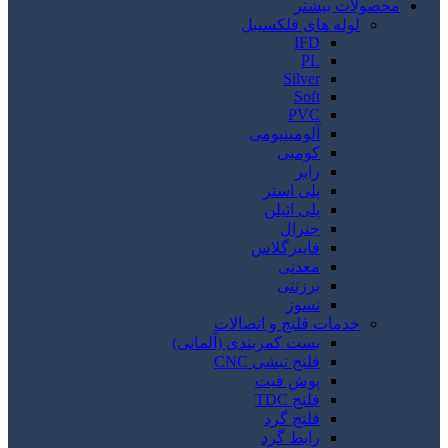
محصولات بیشتر
لوله های فلکسیبل
IFD
PL
Silver
Soft
PVC
آلومینیومی
کومبی
رابر
پلی استر
پلی اتیلن
جنرال
فایبرگلاس
معدنی
برزنتی
نسوز
خدمات فلنج و اتصالات
بست کمربندی (آلمانی)
فلنج نبشی CNC
پوش فیت
فلنج TDC
فلنج گرد
رابط گرد