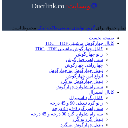
🌐
وبسایت:
Ductlink.co
تمام حقوق برای
گروه تولیدی صنعتی داکت لینک
محفوظ است.
صفحه نخست
کانال چهارگوش ماشینی TDC – TDF
کانال چهارگوش ماشینی TDC , TDF
زانو چهارگوش
سه راهی چهارگوش
چهارراهی چهارگوش
تبدیل چهارگوش به چهارگوش
انواع اس چهارگوش
تبدیل چهارگوش به گرد
سه راه شلواره چهارگوش
کانال اسپیرال
کانال گرد اسپیرال
زانو گرد تبدیلی 90 و 45 درجه
سه راهی گرد 90 و 45 درجه
سه راه شلواره گرد 90 درجه و 45 درجه
تبدیل گرد به گرد
تبدیل چهارگوش به گرد