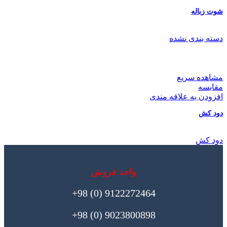
شوت زباله
دسته بندی نشده
مشاهده سریع
مقایسه
افزودن به علاقه مندی
دود کش
دود کش
واحد فروش
9122272464 (0) 98+
9023800898 (0) 98+