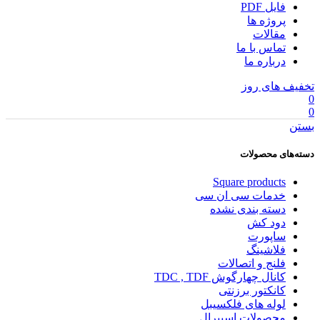
فایل PDF
پروژه ها
مقالات
تماس با ما
درباره ما
تخفیف های روز
0
0
بستن
دسته‌های محصولات
Square products
خدمات سی ان سی
دسته بندی نشده
دود کش
ساپورت
فلاشینگ
فلنج و اتصالات
کانال چهارگوش TDC , TDF
کانکتور برزنتی
لوله های فلکسیبل
محصولات اسپیرال