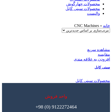
محصولات چهارگوش
محصولات سینی کابل
والپست
خانه
»
CNC Machines
مشاهده سریع
مقایسه
افزودن به علاقه مندی
سینی کابل
محصولات سینی کابل
واحد فروش
9122272464 (0) 98+