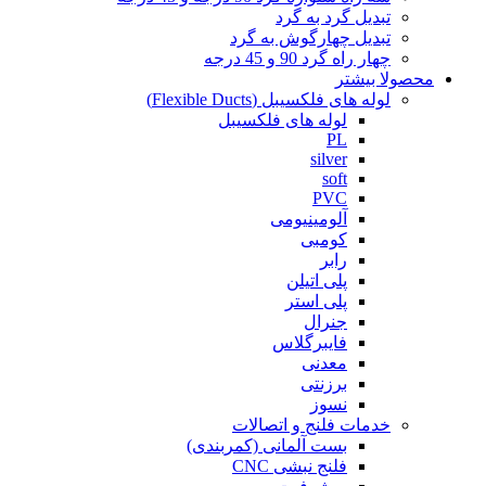
تبدیل گرد به گرد
تبدیل چهارگوش به گرد
چهار راه گرد 90 و 45 درجه
محصولا بیشتر
لوله های فلکسیبل (Flexible Ducts)
لوله های فلکسیبل
PL
silver
soft
PVC
آلومینیومی
کومبی
رابر
پلی اتیلن
پلی استر
جنرال
فایبرگلاس
معدنی
برزنتی
نسوز
خدمات فلنج و اتصالات
بست آلمانی (کمربندی)
فلنج نبشی CNC