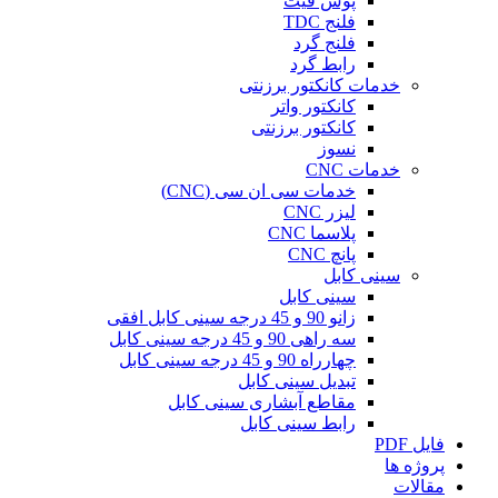
پوش فیت
فلنج TDC
فلنج گرد
رابط گرد
خدمات کانکتور برزنتی
کانکتور واتر
کانکتور برزنتی
نسوز
خدمات CNC
خدمات سی ان سی (CNC)
لیزر CNC
پلاسما CNC
پانچ CNC
سینی کابل
سینی کابل
زانو 90 و 45 درجه سینی کابل افقی
سه راهی 90 و 45 درجه سینی کابل
چهارراه 90 و 45 درجه سینی کابل
تبدیل سینی کابل
مقاطع آبشاری سینی کابل
رابط سینی کابل
فایل PDF
پروژه ها
مقالات