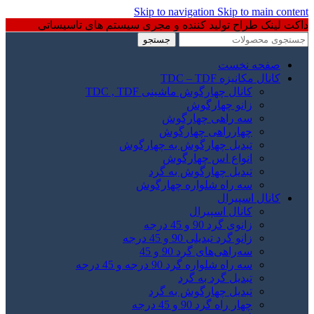
Skip to navigation
Skip to main content
داکت لینک طراح تولید کننده و مجری سیستم های تاسیساتی
جستجو
صفحه نخست
کانال مکانیزه TDC – TDF
کانال چهارگوش ماشینی TDC , TDF
زانو چهارگوش
سه راهی چهارگوش
چهارراهی چهارگوش
تبدیل چهارگوش به چهارگوش
انواع اس چهارگوش
تبدیل چهارگوش به گرد
سه راه شلواره چهارگوش
کانال اسپیرال
کانال اسپیرال
زانوی گرد 90 و 45 درجه
زانو گرد تبدیلی 90 و 45 درجه
سه‌راهی‌های گرد 90 و 45
سه راه شلواره گرد 90 درجه و 45 درجه
تبدیل گرد به گرد
تبدیل چهارگوش به گرد
چهار راه گرد 90 و 45 درجه