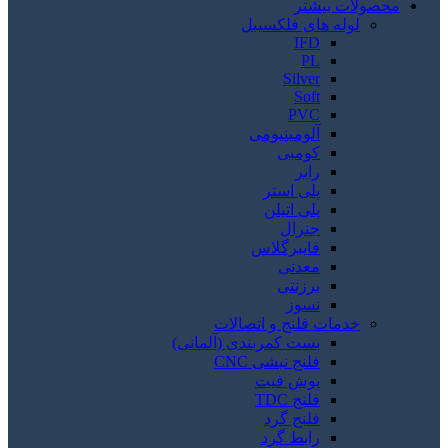
محصولات بیشتر
لوله های فلکسیبل
IFD
PL
Silver
Soft
PVC
آلومینیومی
کومبی
رابر
پلی استر
پلی اتیلن
جنرال
فایبرگلاس
معدنی
برزنتی
نسوز
خدمات فلنج و اتصالات
بست کمربندی (آلمانی)
فلنج نبشی CNC
پوش فیت
فلنج TDC
فلنج گرد
رابط گرد