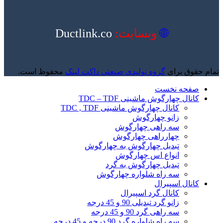
🌐
وبسایت:
Ductlink.co
تمام حقوق برای
گروه تولیدی صنعتی داکت لینک
محفوظ است.
صفحه نخست
کانال چهارگوش ماشینی TDC – TDF
کانال چهارگوش ماشینی TDC , TDF
زانو چهارگوش
سه راهی چهارگوش
چهارراهی چهارگوش
تبدیل چهارگوش به چهارگوش
انواع اس چهارگوش
تبدیل چهارگوش به گرد
سه راه شلواره چهارگوش
کانال اسپیرال
کانال گرد اسپیرال
زانو گرد تبدیلی 90 و 45 درجه
سه راهی گرد 90 و 45 درجه
سه راه شلواره گرد 90 درجه و 45 درجه