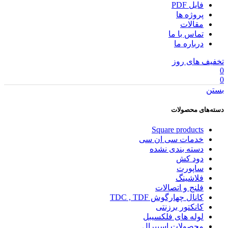
فایل PDF
پروژه ها
مقالات
تماس با ما
درباره ما
تخفیف های روز
0
0
بستن
دسته‌های محصولات
Square products
خدمات سی ان سی
دسته بندی نشده
دود کش
ساپورت
فلاشینگ
فلنج و اتصالات
کانال چهارگوش TDC , TDF
کانکتور برزنتی
لوله های فلکسیبل
محصولات اسپیرال