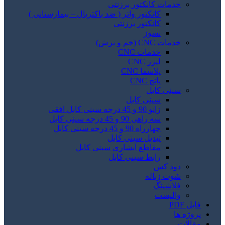
خدمات کانکتور برزنتی
کانکتور واتر ( ضد باکتریال – بیمارستانی )
کانکتور برزنتی
نسوز
خدمات CNC (خم و برش)
خدمات CNC
لیزر CNC
پلاسما CNC
پانچ CNC
سینی کابل
سینی کابل
زانو 90 و 45 درجه سینی کابل افقی
سه راهی 90 و 45 درجه سینی کابل
چهارراه 90 و 45 درجه سینی کابل
تبدیل سینی کابل
مقاطع آبشاری سینی کابل
رابط سینی کابل
دود کش
شوت زباله
فلاشینگ
والپست
فایل PDF
پروژه ها
مقالات