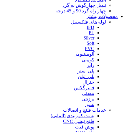
تبدیل چهارگوش به گرد
چهار راه گرد 90 و 45 درجه
محصولات بیشتر
لوله های فلکسیبل
IFD
PL
Silver
Soft
PVC
آلومینیومی
کومبی
رابر
پلی استر
پلی اتیلن
جنرال
فایبرگلاس
معدنی
برزنتی
نسوز
خدمات فلنج و اتصالات
بست کمربندی (آلمانی)
فلنج نبشی CNC
پوش فیت