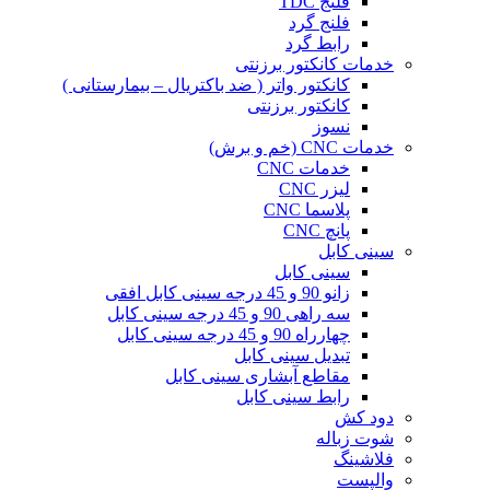
فلنج TDC
فلنج گرد
رابط گرد
خدمات کانکتور برزنتی
کانکتور واتر ( ضد باکتریال – بیمارستانی )
کانکتور برزنتی
نسوز
خدمات CNC (خم و برش)
خدمات CNC
لیزر CNC
پلاسما CNC
پانچ CNC
سینی کابل
سینی کابل
زانو 90 و 45 درجه سینی کابل افقی
سه راهی 90 و 45 درجه سینی کابل
چهارراه 90 و 45 درجه سینی کابل
تبدیل سینی کابل
مقاطع آبشاری سینی کابل
رابط سینی کابل
دود کش
شوت زباله
فلاشینگ
والپست