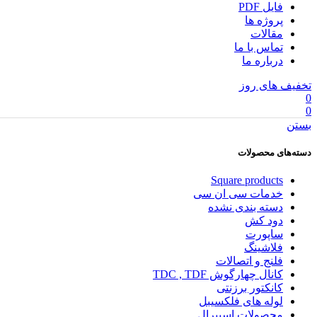
فایل PDF
پروژه ها
مقالات
تماس با ما
درباره ما
تخفیف های روز
0
0
بستن
دسته‌های محصولات
Square products
خدمات سی ان سی
دسته بندی نشده
دود کش
ساپورت
فلاشینگ
فلنج و اتصالات
کانال چهارگوش TDC , TDF
کانکتور برزنتی
لوله های فلکسیبل
محصولات اسپیرال