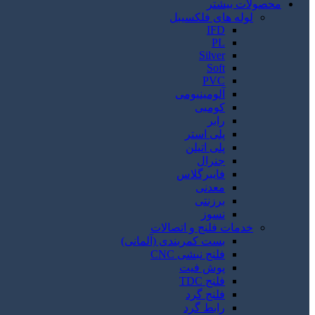
محصولات بیشتر
لوله های فلکسیبل
IFD
PL
Silver
Soft
PVC
آلومینیومی
کومبی
رابر
پلی استر
پلی اتیلن
جنرال
فایبرگلاس
معدنی
برزنتی
نسوز
خدمات فلنج و اتصالات
بست کمربندی (آلمانی)
فلنج نبشی CNC
پوش فیت
فلنج TDC
فلنج گرد
رابط گرد