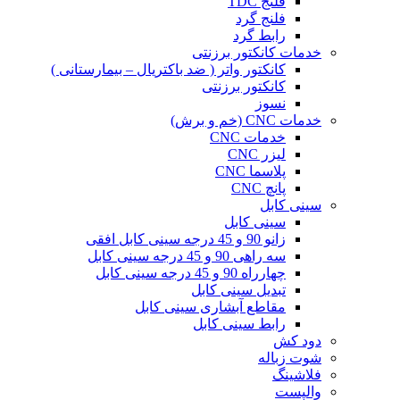
فلنج TDC
فلنج گرد
رابط گرد
خدمات کانکتور برزنتی
کانکتور واتر ( ضد باکتریال – بیمارستانی )
کانکتور برزنتی
نسوز
خدمات CNC (خم و برش)
خدمات CNC
لیزر CNC
پلاسما CNC
پانچ CNC
سینی کابل
سینی کابل
زانو 90 و 45 درجه سینی کابل افقی
سه راهی 90 و 45 درجه سینی کابل
چهارراه 90 و 45 درجه سینی کابل
تبدیل سینی کابل
مقاطع آبشاری سینی کابل
رابط سینی کابل
دود کش
شوت زباله
فلاشینگ
والپست