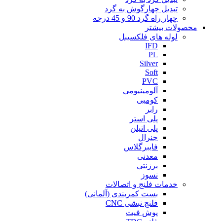
تبدیل چهارگوش به گرد
چهار راه گرد 90 و 45 درجه
محصولات بیشتر
لوله های فلکسیبل
IFD
PL
Silver
Soft
PVC
آلومینیومی
کومبی
رابر
پلی استر
پلی اتیلن
جنرال
فایبرگلاس
معدنی
برزنتی
نسوز
خدمات فلنج و اتصالات
بست کمربندی (آلمانی)
فلنج نبشی CNC
پوش فیت