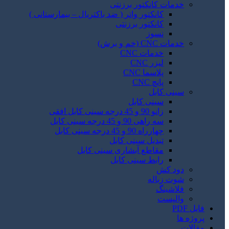
خدمات کانکتور برزنتی
کانکتور واتر ( ضد باکتریال – بیمارستانی )
کانکتور برزنتی
نسوز
خدمات CNC (خم و برش)
خدمات CNC
لیزر CNC
پلاسما CNC
پانچ CNC
سینی کابل
سینی کابل
زانو 90 و 45 درجه سینی کابل افقی
سه راهی 90 و 45 درجه سینی کابل
چهارراه 90 و 45 درجه سینی کابل
تبدیل سینی کابل
مقاطع آبشاری سینی کابل
رابط سینی کابل
دود کش
شوت زباله
فلاشینگ
والپست
فایل PDF
پروژه ها
مقالات