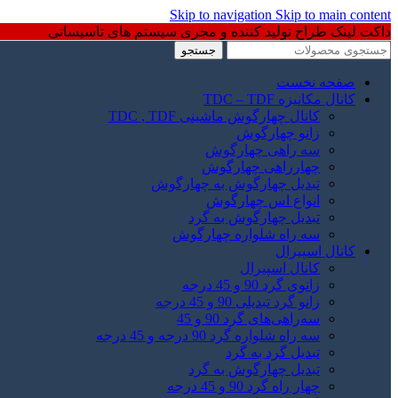
Skip to navigation
Skip to main content
داکت لینک طراح تولید کننده و مجری سیستم های تاسیساتی
جستجو
صفحه نخست
کانال مکانیزه TDC – TDF
کانال چهارگوش ماشینی TDC , TDF
زانو چهارگوش
سه راهی چهارگوش
چهارراهی چهارگوش
تبدیل چهارگوش به چهارگوش
انواع اس چهارگوش
تبدیل چهارگوش به گرد
سه راه شلواره چهارگوش
کانال اسپیرال
کانال اسپیرال
زانوی گرد 90 و 45 درجه
زانو گرد تبدیلی 90 و 45 درجه
سه‌راهی‌های گرد 90 و 45
سه راه شلواره گرد 90 درجه و 45 درجه
تبدیل گرد به گرد
تبدیل چهارگوش به گرد
چهار راه گرد 90 و 45 درجه