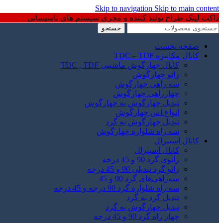
Skip to navigation
Skip to main content
داکت لینک طراح تولید کننده و مجری سیستم های تاسیساتی
جستجو
صفحه نخست
کانال مکانیزه TDC – TDF
کانال چهارگوش ماشینی TDC , TDF
زانو چهارگوش
سه راهی چهارگوش
چهارراهی چهارگوش
تبدیل چهارگوش به چهارگوش
انواع اس چهارگوش
تبدیل چهارگوش به گرد
سه راه شلواره چهارگوش
کانال اسپیرال
کانال اسپیرال
زانوی گرد 90 و 45 درجه
زانو گرد تبدیلی 90 و 45 درجه
سه‌راهی‌های گرد 90 و 45
سه راه شلواره گرد 90 درجه و 45 درجه
تبدیل گرد به گرد
تبدیل چهارگوش به گرد
چهار راه گرد 90 و 45 درجه