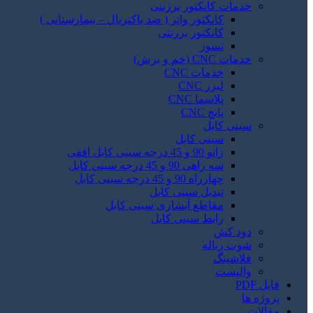
خدمات کانکتور برزنتی
کانکتور واتر ( ضد باکتریال – بیمارستانی )
کانکتور برزنتی
نسوز
خدمات CNC (خم و برش)
خدمات CNC
لیزر CNC
پلاسما CNC
پانچ CNC
سینی کابل
سینی کابل
زانو 90 و 45 درجه سینی کابل افقی
سه راهی 90 و 45 درجه سینی کابل
چهارراه 90 و 45 درجه سینی کابل
تبدیل سینی کابل
مقاطع آبشاری سینی کابل
رابط سینی کابل
دود کش
شوت زباله
فلاشینگ
والپست
فایل PDF
پروژه ها
مقالات