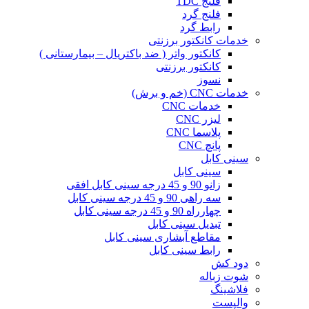
فلنج TDC
فلنج گرد
رابط گرد
خدمات کانکتور برزنتی
کانکتور واتر ( ضد باکتریال – بیمارستانی )
کانکتور برزنتی
نسوز
خدمات CNC (خم و برش)
خدمات CNC
لیزر CNC
پلاسما CNC
پانچ CNC
سینی کابل
سینی کابل
زانو 90 و 45 درجه سینی کابل افقی
سه راهی 90 و 45 درجه سینی کابل
چهارراه 90 و 45 درجه سینی کابل
تبدیل سینی کابل
مقاطع آبشاری سینی کابل
رابط سینی کابل
دود کش
شوت زباله
فلاشینگ
والپست