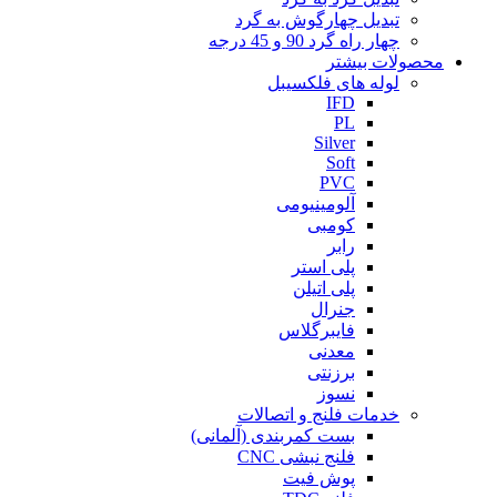
تبدیل چهارگوش به گرد
چهار راه گرد 90 و 45 درجه
محصولات بیشتر
لوله های فلکسیبل
IFD
PL
Silver
Soft
PVC
آلومینیومی
کومبی
رابر
پلی استر
پلی اتیلن
جنرال
فایبرگلاس
معدنی
برزنتی
نسوز
خدمات فلنج و اتصالات
بست کمربندی (آلمانی)
فلنج نبشی CNC
پوش فیت