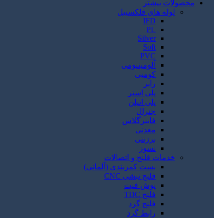
محصولات بیشتر
لوله های فلکسیبل
IFD
PL
Silver
Soft
PVC
آلومینیومی
کومبی
رابر
پلی استر
پلی اتیلن
جنرال
فایبرگلاس
معدنی
برزنتی
نسوز
خدمات فلنج و اتصالات
بست کمربندی (آلمانی)
فلنج نبشی CNC
پوش فیت
فلنج TDC
فلنج گرد
رابط گرد