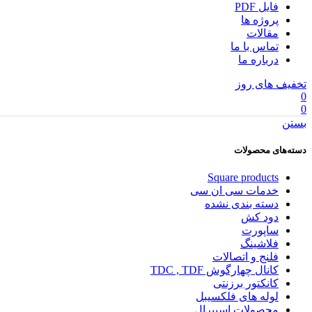
فایل PDF
پروژه ها
مقالات
تماس با ما
درباره ما
تخفیف های روز
0
0
بستن
دسته‌های محصولات
Square products
خدمات سی ان سی
دسته بندی نشده
دود کش
ساپورت
فلاشینگ
فلنج و اتصالات
کانال چهارگوش TDC , TDF
کانکتور برزنتی
لوله های فلکسیبل
محصولات اسپیرال