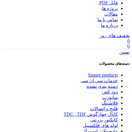
فایل PDF
پروژه ها
مقالات
تماس با ما
درباره ما
تخفیف های روز
0
0
بستن
دسته‌های محصولات
Square products
خدمات سی ان سی
دسته بندی نشده
دود کش
ساپورت
فلاشینگ
فلنج و اتصالات
کانال چهارگوش TDC , TDF
کانکتور برزنتی
لوله های فلکسیبل
محصولات اسپیرال