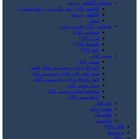
خدمات کانکتور برزنتی
کانکتور واتر ( ضد باکتریال – بیمارستانی )
کانکتور برزنتی
نسوز
خدمات CNC (خم و برش)
خدمات CNC
لیزر CNC
پلاسما CNC
پانچ CNC
سینی کابل
سینی کابل
زانو 90 و 45 درجه سینی کابل افقی
سه راهی 90 و 45 درجه سینی کابل
چهارراه 90 و 45 درجه سینی کابل
تبدیل سینی کابل
مقاطع آبشاری سینی کابل
رابط سینی کابل
دود کش
شوت زباله
فلاشینگ
والپست
فایل PDF
پروژه ها
مقالات