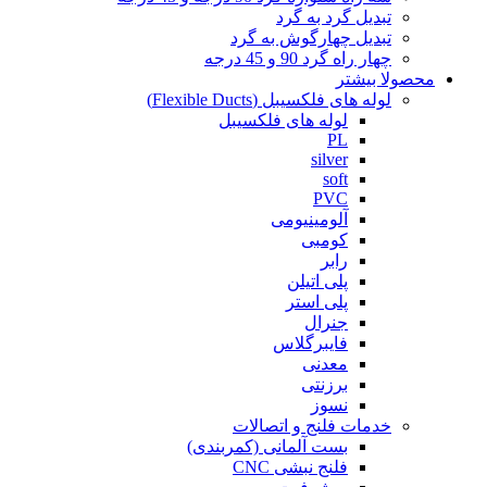
تبدیل گرد به گرد
تبدیل چهارگوش به گرد
چهار راه گرد 90 و 45 درجه
محصولا بیشتر
لوله های فلکسیبل (Flexible Ducts)
لوله های فلکسیبل
PL
silver
soft
PVC
آلومینیومی
کومبی
رابر
پلی اتیلن
پلی استر
جنرال
فایبرگلاس
معدنی
برزنتی
نسوز
خدمات فلنج و اتصالات
بست آلمانی (کمربندی)
فلنج نبشی CNC