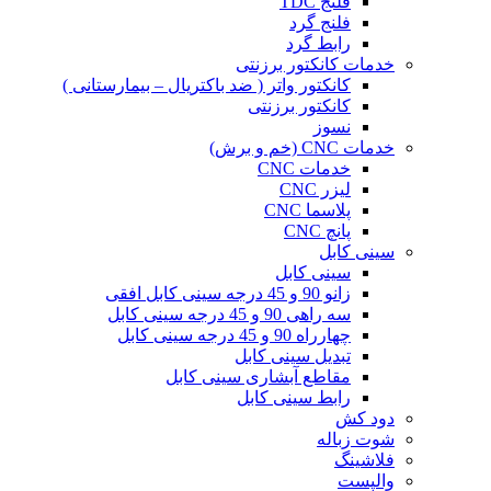
فلنج TDC
فلنج گرد
رابط گرد
خدمات کانکتور برزنتی
کانکتور واتر ( ضد باکتریال – بیمارستانی )
کانکتور برزنتی
نسوز
خدمات CNC (خم و برش)
خدمات CNC
لیزر CNC
پلاسما CNC
پانچ CNC
سینی کابل
سینی کابل
زانو 90 و 45 درجه سینی کابل افقی
سه راهی 90 و 45 درجه سینی کابل
چهارراه 90 و 45 درجه سینی کابل
تبدیل سینی کابل
مقاطع آبشاری سینی کابل
رابط سینی کابل
دود کش
شوت زباله
فلاشینگ
والپست