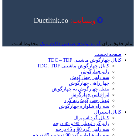
🌐
وبسایت:
Ductlink.co
تمام حقوق برای
گروه تولیدی صنعتی داکت لینک
محفوظ است.
صفحه نخست
کانال چهارگوش ماشینی TDC – TDF
کانال چهارگوش ماشینی TDC , TDF
زانو چهارگوش
سه راهی چهارگوش
چهارراهی چهارگوش
تبدیل چهارگوش به چهارگوش
انواع اس چهارگوش
تبدیل چهارگوش به گرد
سه راه شلواره چهارگوش
کانال اسپیرال
کانال گرد اسپیرال
زانو گرد تبدیلی 90 و 45 درجه
سه راهی گرد 90 و 45 درجه
سه راه شلواره گرد 90 درجه و 45 درجه