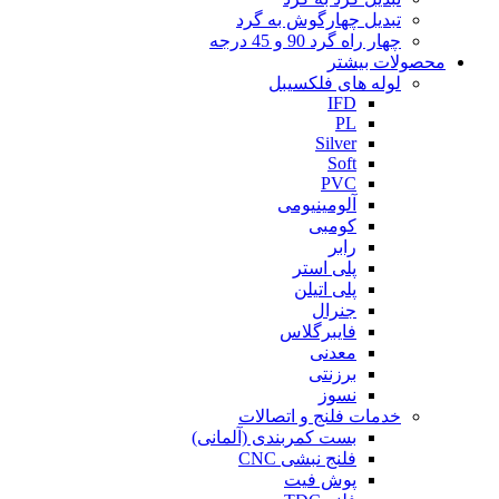
تبدیل چهارگوش به گرد
چهار راه گرد 90 و 45 درجه
محصولات بیشتر
لوله های فلکسیبل
IFD
PL
Silver
Soft
PVC
آلومینیومی
کومبی
رابر
پلی استر
پلی اتیلن
جنرال
فایبرگلاس
معدنی
برزنتی
نسوز
خدمات فلنج و اتصالات
بست کمربندی (آلمانی)
فلنج نبشی CNC
پوش فیت