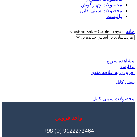
محصولات چهارگوش
محصولات سینی کابل
والپست
خانه
»
Customizable Cable Trays
مشاهده سریع
مقایسه
افزودن به علاقه مندی
سینی کابل
محصولات سینی کابل
واحد فروش
9122272464 (0) 98+