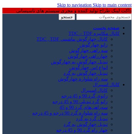
Skip to navigation
Skip to main content
داکت لینک طراح تولید کننده و مجری سیستم های تاسیساتی
جستجو
صفحه نخست
کانال مکانیزه TDC – TDF
کانال چهارگوش ماشینی TDC , TDF
زانو چهارگوش
سه راهی چهارگوش
چهارراهی چهارگوش
تبدیل چهارگوش به چهارگوش
انواع اس چهارگوش
تبدیل چهارگوش به گرد
سه راه شلواره چهارگوش
کانال اسپیرال
کانال اسپیرال
زانوی گرد 90 و 45 درجه
زانو گرد تبدیلی 90 و 45 درجه
سه‌راهی‌های گرد 90 و 45
سه راه شلواره گرد 90 درجه و 45 درجه
تبدیل گرد به گرد
تبدیل چهارگوش به گرد
چهار راه گرد 90 و 45 درجه