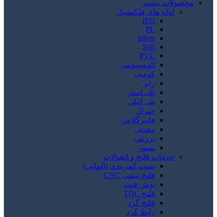
محصولات بیشتر
لوله های فلکسیبل
IFD
PL
Silver
Soft
PVC
آلومینیومی
کومبی
رابر
پلی استر
پلی اتیلن
جنرال
فایبرگلاس
معدنی
برزنتی
نسوز
خدمات فلنج و اتصالات
بست کمربندی (آلمانی)
فلنج نبشی CNC
پوش فیت
فلنج TDC
فلنج گرد
رابط گرد