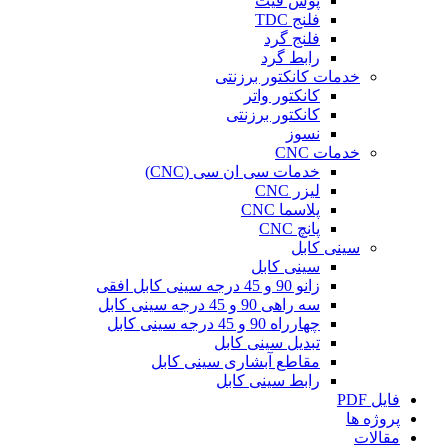
پوش فیت
فلنج TDC
فلنج گرد
رابط گرد
خدمات کانکتور برزنتی
کانکتور واتر
کانکتور برزنتی
نسوز
خدمات CNC
خدمات سی ان سی (CNC)
لیزر CNC
پلاسما CNC
پانچ CNC
سینی کابل
سینی کابل
زانو 90 و 45 درجه سینی کابل افقی
سه راهی 90 و 45 درجه سینی کابل
چهارراه 90 و 45 درجه سینی کابل
تبدیل سینی کابل
مقاطع آبشاری سینی کابل
رابط سینی کابل
فایل PDF
پروژه ها
مقالات