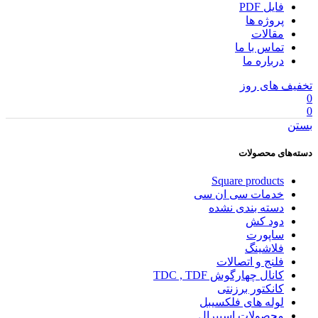
فایل PDF
پروژه ها
مقالات
تماس با ما
درباره ما
تخفیف های روز
0
0
بستن
دسته‌های محصولات
Square products
خدمات سی ان سی
دسته بندی نشده
دود کش
ساپورت
فلاشینگ
فلنج و اتصالات
کانال چهارگوش TDC , TDF
کانکتور برزنتی
لوله های فلکسیبل
محصولات اسپیرال