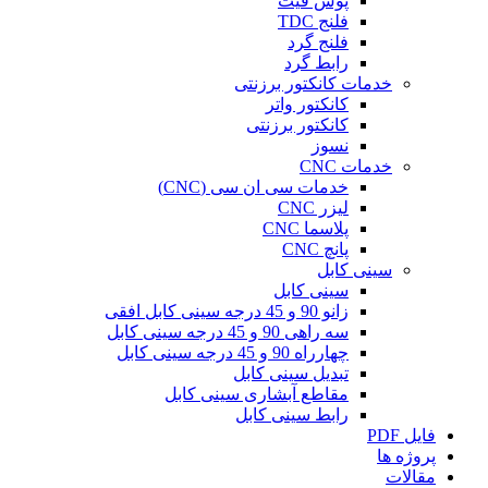
پوش فیت
فلنج TDC
فلنج گرد
رابط گرد
خدمات کانکتور برزنتی
کانکتور واتر
کانکتور برزنتی
نسوز
خدمات CNC
خدمات سی ان سی (CNC)
لیزر CNC
پلاسما CNC
پانچ CNC
سینی کابل
سینی کابل
زانو 90 و 45 درجه سینی کابل افقی
سه راهی 90 و 45 درجه سینی کابل
چهارراه 90 و 45 درجه سینی کابل
تبدیل سینی کابل
مقاطع آبشاری سینی کابل
رابط سینی کابل
فایل PDF
پروژه ها
مقالات