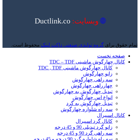
🌐
وبسایت:
Ductlink.co
تمام حقوق برای
گروه تولیدی صنعتی داکت لینک
محفوظ است.
صفحه نخست
کانال چهارگوش ماشینی TDC – TDF
کانال چهارگوش ماشینی TDC , TDF
زانو چهارگوش
سه راهی چهارگوش
چهارراهی چهارگوش
تبدیل چهارگوش به چهارگوش
انواع اس چهارگوش
تبدیل چهارگوش به گرد
سه راه شلواره چهارگوش
کانال اسپیرال
کانال گرد اسپیرال
زانو گرد تبدیلی 90 و 45 درجه
سه راهی گرد 90 و 45 درجه
سه راه شلواره گرد 90 درجه و 45 درجه