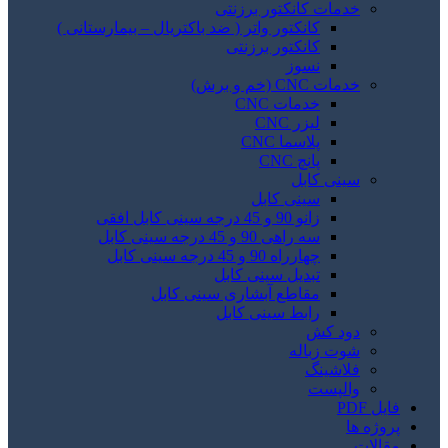
خدمات کانکتور برزنتی
کانکتور واتر ( ضد باکتریال – بیمارستانی )
کانکتور برزنتی
نسوز
خدمات CNC (خم و برش)
خدمات CNC
لیزر CNC
پلاسما CNC
پانچ CNC
سینی کابل
سینی کابل
زانو 90 و 45 درجه سینی کابل افقی
سه راهی 90 و 45 درجه سینی کابل
چهارراه 90 و 45 درجه سینی کابل
تبدیل سینی کابل
مقاطع آبشاری سینی کابل
رابط سینی کابل
دود کش
شوت زباله
فلاشینگ
والپست
فایل PDF
پروژه ها
مقالات