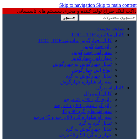
Skip to navigation
Skip to main content
داکت لینک طراح تولید کننده و مجری سیستم های تاسیساتی
جستجو
صفحه نخست
کانال مکانیزه TDC – TDF
کانال چهارگوش ماشینی TDC , TDF
زانو چهارگوش
سه راهی چهارگوش
چهارراهی چهارگوش
تبدیل چهارگوش به چهارگوش
انواع اس چهارگوش
تبدیل چهارگوش به گرد
سه راه شلواره چهارگوش
کانال اسپیرال
کانال اسپیرال
زانوی گرد 90 و 45 درجه
زانو گرد تبدیلی 90 و 45 درجه
سه‌راهی‌های گرد 90 و 45
سه راه شلواره گرد 90 درجه و 45 درجه
تبدیل گرد به گرد
تبدیل چهارگوش به گرد
چهار راه گرد 90 و 45 درجه