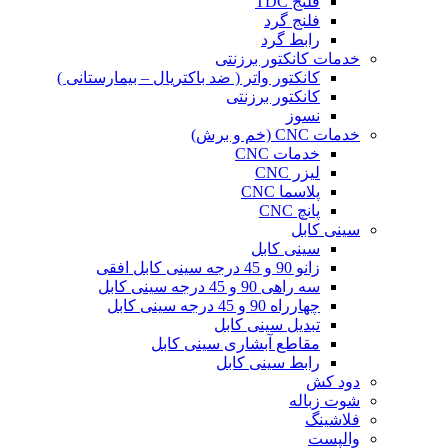
فلنج TDC
فلنج گرد
رابط گرد
خدمات کانکتور برزنتی
کانکتور واتر ( ضد باکتریال – بیمارستانی )
کانکتور برزنتی
نسوز
خدمات CNC (خم و برش)
خدمات CNC
لیزر CNC
پلاسما CNC
پانچ CNC
سینی کابل
سینی کابل
زانو 90 و 45 درجه سینی کابل افقی
سه راهی 90 و 45 درجه سینی کابل
چهارراه 90 و 45 درجه سینی کابل
تبدیل سینی کابل
مقاطع آبشاری سینی کابل
رابط سینی کابل
دود کش
شوت زباله
فلاشینگ
والپست