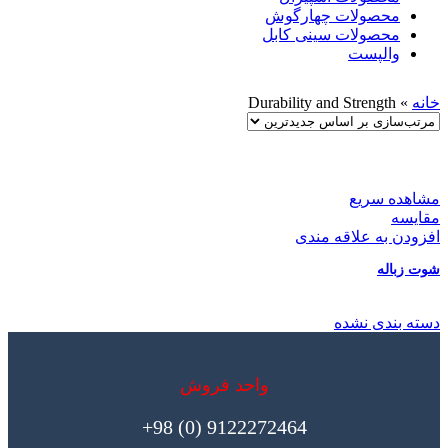
محصولات چهارگوش
محصولات سینی کابل
والپست
خانه
»
Durability and Strength
مشاهده سریع
مقایسه
افزودن به علاقه مندی
شوت زباله
دسته بندی نشده
واحد فروش
9122272464 (0) 98+