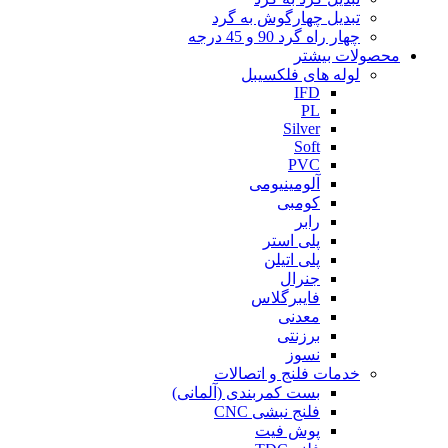
تبدیل چهارگوش به گرد
چهار راه گرد 90 و 45 درجه
محصولات بیشتر
لوله های فلکسیبل
IFD
PL
Silver
Soft
PVC
آلومینیومی
کومبی
رابر
پلی استر
پلی اتیلن
جنرال
فایبرگلاس
معدنی
برزنتی
نسوز
خدمات فلنج و اتصالات
بست کمربندی (آلمانی)
فلنج نبشی CNC
پوش فیت