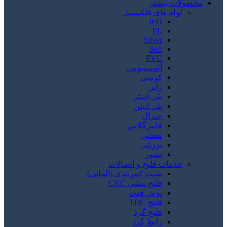
محصولات بیشتر
لوله های فلکسیبل
IFD
PL
Silver
Soft
PVC
آلومینیومی
کومبی
رابر
پلی استر
پلی اتیلن
جنرال
فایبرگلاس
معدنی
برزنتی
نسوز
خدمات فلنج و اتصالات
بست کمربندی (آلمانی)
فلنج نبشی CNC
پوش فیت
فلنج TDC
فلنج گرد
رابط گرد