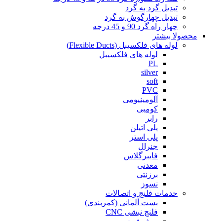
تبدیل گرد به گرد
تبدیل چهارگوش به گرد
چهار راه گرد 90 و 45 درجه
محصولا بیشتر
لوله های فلکسیبل (Flexible Ducts)
لوله های فلکسیبل
PL
silver
soft
PVC
آلومینیومی
کومبی
رابر
پلی اتیلن
پلی استر
جنرال
فایبرگلاس
معدنی
برزنتی
نسوز
خدمات فلنج و اتصالات
بست آلمانی (کمربندی)
فلنج نبشی CNC