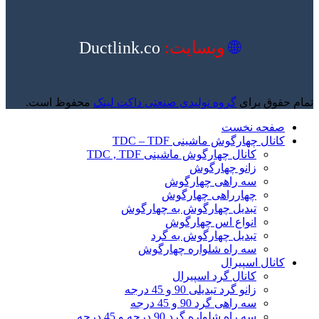
🌐
وبسایت:
Ductlink.co
تمام حقوق برای
گروه تولیدی صنعتی داکت لینک
محفوظ است.
صفحه نخست
کانال چهارگوش ماشینی TDC – TDF
کانال چهارگوش ماشینی TDC , TDF
زانو چهارگوش
سه راهی چهارگوش
چهارراهی چهارگوش
تبدیل چهارگوش به چهارگوش
انواع اس چهارگوش
تبدیل چهارگوش به گرد
سه راه شلواره چهارگوش
کانال اسپیرال
کانال گرد اسپیرال
زانو گرد تبدیلی 90 و 45 درجه
سه راهی گرد 90 و 45 درجه
سه راه شلواره گرد 90 درجه و 45 درجه