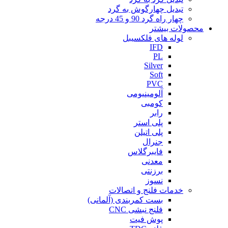
تبدیل چهارگوش به گرد
چهار راه گرد 90 و 45 درجه
محصولات بیشتر
لوله های فلکسیبل
IFD
PL
Silver
Soft
PVC
آلومینیومی
کومبی
رابر
پلی استر
پلی اتیلن
جنرال
فایبرگلاس
معدنی
برزنتی
نسوز
خدمات فلنج و اتصالات
بست کمربندی (آلمانی)
فلنج نبشی CNC
پوش فیت