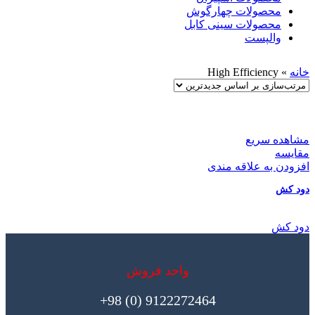
محصولات چهارگوش
محصولات سینی کابل
والپست
خانه
»
High Efficiency
مشاهده سریع
مقایسه
افزودن به علاقه مندی
دود کش
دود کش
واحد فروش
9122272464 (0) 98+