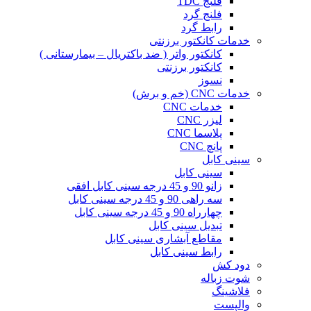
فلنج TDC
فلنج گرد
رابط گرد
خدمات کانکتور برزنتی
کانکتور واتر ( ضد باکتریال – بیمارستانی )
کانکتور برزنتی
نسوز
خدمات CNC (خم و برش)
خدمات CNC
لیزر CNC
پلاسما CNC
پانچ CNC
سینی کابل
سینی کابل
زانو 90 و 45 درجه سینی کابل افقی
سه راهی 90 و 45 درجه سینی کابل
چهارراه 90 و 45 درجه سینی کابل
تبدیل سینی کابل
مقاطع آبشاری سینی کابل
رابط سینی کابل
دود کش
شوت زباله
فلاشینگ
والپست