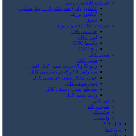
خدمات کانکتور برزنتی
کانکتور واتر ( ضد باکتریال – بیمارستانی )
کانکتور برزنتی
نسوز
خدمات CNC (خم و برش)
خدمات CNC
لیزر CNC
پلاسما CNC
پانچ CNC
سینی کابل
سینی کابل
زانو 90 و 45 درجه سینی کابل افقی
سه راهی 90 و 45 درجه سینی کابل
چهارراه 90 و 45 درجه سینی کابل
تبدیل سینی کابل
مقاطع آبشاری سینی کابل
رابط سینی کابل
دود کش
شوت زباله
فلاشینگ
والپست
فایل PDF
پروژه ها
مقالات