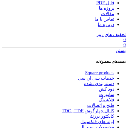
فایل PDF
پروژه ها
مقالات
تماس با ما
درباره ما
تخفیف های روز
0
0
بستن
دسته‌های محصولات
Square products
خدمات سی ان سی
دسته بندی نشده
دود کش
ساپورت
فلاشینگ
فلنج و اتصالات
کانال چهارگوش TDC , TDF
کانکتور برزنتی
لوله های فلکسیبل
محصولات اسپیرال