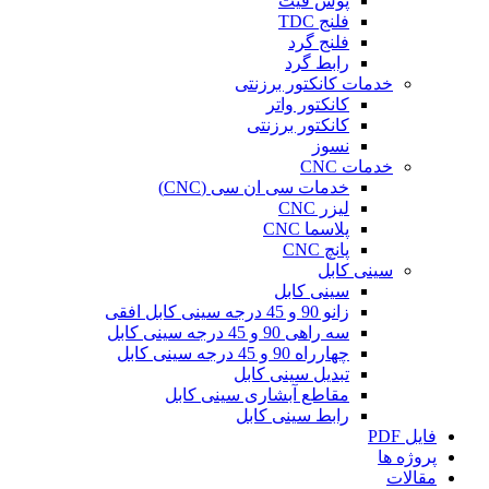
پوش فیت
فلنج TDC
فلنج گرد
رابط گرد
خدمات کانکتور برزنتی
کانکتور واتر
کانکتور برزنتی
نسوز
خدمات CNC
خدمات سی ان سی (CNC)
لیزر CNC
پلاسما CNC
پانچ CNC
سینی کابل
سینی کابل
زانو 90 و 45 درجه سینی کابل افقی
سه راهی 90 و 45 درجه سینی کابل
چهارراه 90 و 45 درجه سینی کابل
تبدیل سینی کابل
مقاطع آبشاری سینی کابل
رابط سینی کابل
فایل PDF
پروژه ها
مقالات