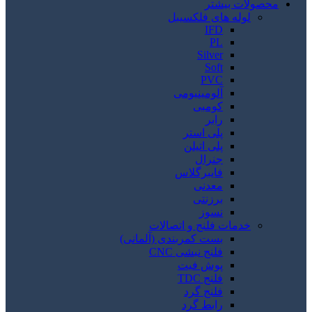
محصولات بیشتر
لوله های فلکسیبل
IFD
PL
Silver
Soft
PVC
آلومینیومی
کومبی
رابر
پلی استر
پلی اتیلن
جنرال
فایبرگلاس
معدنی
برزنتی
نسوز
خدمات فلنج و اتصالات
بست کمربندی (آلمانی)
فلنج نبشی CNC
پوش فیت
فلنج TDC
فلنج گرد
رابط گرد