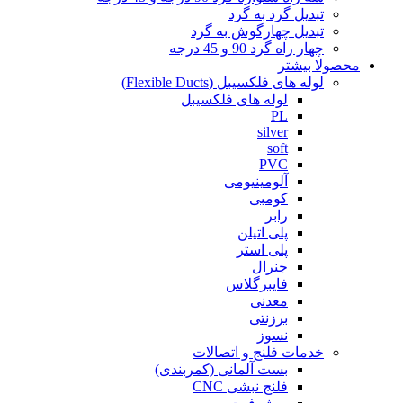
تبدیل گرد به گرد
تبدیل چهارگوش به گرد
چهار راه گرد 90 و 45 درجه
محصولا بیشتر
لوله های فلکسیبل (Flexible Ducts)
لوله های فلکسیبل
PL
silver
soft
PVC
آلومینیومی
کومبی
رابر
پلی اتیلن
پلی استر
جنرال
فایبرگلاس
معدنی
برزنتی
نسوز
خدمات فلنج و اتصالات
بست آلمانی (کمربندی)
فلنج نبشی CNC