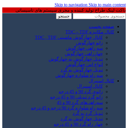
Skip to navigation
Skip to main content
داکت لینک طراح تولید کننده و مجری سیستم های تاسیساتی
جستجو
صفحه نخست
کانال مکانیزه TDC – TDF
کانال چهارگوش ماشینی TDC , TDF
زانو چهارگوش
سه راهی چهارگوش
چهارراهی چهارگوش
تبدیل چهارگوش به چهارگوش
انواع اس چهارگوش
تبدیل چهارگوش به گرد
سه راه شلواره چهارگوش
کانال اسپیرال
کانال اسپیرال
زانوی گرد 90 و 45 درجه
زانو گرد تبدیلی 90 و 45 درجه
سه‌راهی‌های گرد 90 و 45
سه راه شلواره گرد 90 درجه و 45 درجه
تبدیل گرد به گرد
تبدیل چهارگوش به گرد
چهار راه گرد 90 و 45 درجه