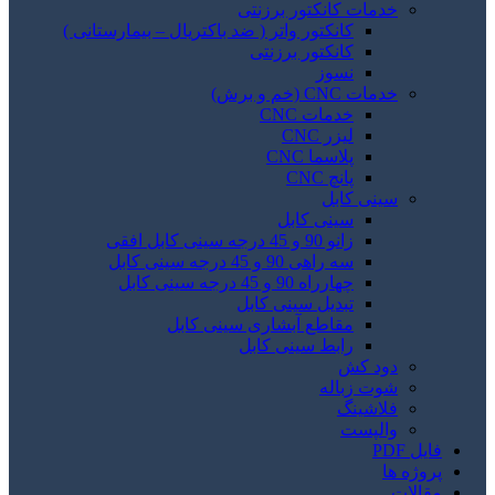
خدمات کانکتور برزنتی
کانکتور واتر ( ضد باکتریال – بیمارستانی )
کانکتور برزنتی
نسوز
خدمات CNC (خم و برش)
خدمات CNC
لیزر CNC
پلاسما CNC
پانچ CNC
سینی کابل
سینی کابل
زانو 90 و 45 درجه سینی کابل افقی
سه راهی 90 و 45 درجه سینی کابل
چهارراه 90 و 45 درجه سینی کابل
تبدیل سینی کابل
مقاطع آبشاری سینی کابل
رابط سینی کابل
دود کش
شوت زباله
فلاشینگ
والپست
فایل PDF
پروژه ها
مقالات