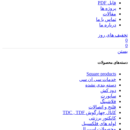
فایل PDF
پروژه ها
مقالات
تماس با ما
درباره ما
تخفیف های روز
0
0
بستن
دسته‌های محصولات
Square products
خدمات سی ان سی
دسته بندی نشده
دود کش
ساپورت
فلاشینگ
فلنج و اتصالات
کانال چهارگوش TDC , TDF
کانکتور برزنتی
لوله های فلکسیبل
محصولات اسپیرال