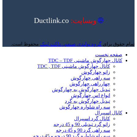
🌐
وبسایت:
Ductlink.co
تمام حقوق برای
گروه تولیدی صنعتی داکت لینک
محفوظ است.
صفحه نخست
کانال چهارگوش ماشینی TDC – TDF
کانال چهارگوش ماشینی TDC , TDF
زانو چهارگوش
سه راهی چهارگوش
چهارراهی چهارگوش
تبدیل چهارگوش به چهارگوش
انواع اس چهارگوش
تبدیل چهارگوش به گرد
سه راه شلواره چهارگوش
کانال اسپیرال
کانال گرد اسپیرال
زانو گرد تبدیلی 90 و 45 درجه
سه راهی گرد 90 و 45 درجه
سه راه شلواره گرد 90 درجه و 45 درجه