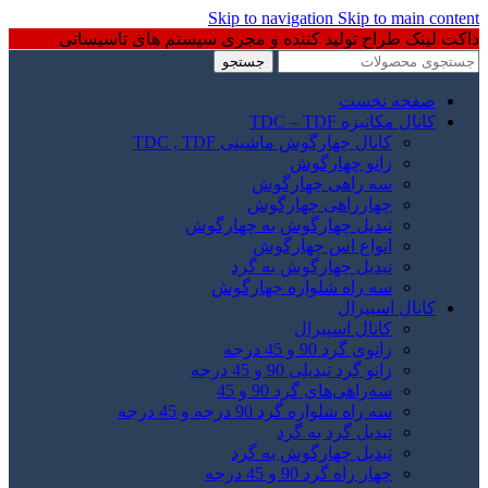
Skip to navigation
Skip to main content
داکت لینک طراح تولید کننده و مجری سیستم های تاسیساتی
جستجو
صفحه نخست
کانال مکانیزه TDC – TDF
کانال چهارگوش ماشینی TDC , TDF
زانو چهارگوش
سه راهی چهارگوش
چهارراهی چهارگوش
تبدیل چهارگوش به چهارگوش
انواع اس چهارگوش
تبدیل چهارگوش به گرد
سه راه شلواره چهارگوش
کانال اسپیرال
کانال اسپیرال
زانوی گرد 90 و 45 درجه
زانو گرد تبدیلی 90 و 45 درجه
سه‌راهی‌های گرد 90 و 45
سه راه شلواره گرد 90 درجه و 45 درجه
تبدیل گرد به گرد
تبدیل چهارگوش به گرد
چهار راه گرد 90 و 45 درجه