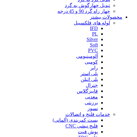
تبدیل چهارگوش به گرد
چهار راه گرد 90 و 45 درجه
محصولات بیشتر
لوله های فلکسیبل
IFD
PL
Silver
Soft
PVC
آلومینیومی
کومبی
رابر
پلی استر
پلی اتیلن
جنرال
فایبرگلاس
معدنی
برزنتی
نسوز
خدمات فلنج و اتصالات
بست کمربندی (آلمانی)
فلنج نبشی CNC
پوش فیت