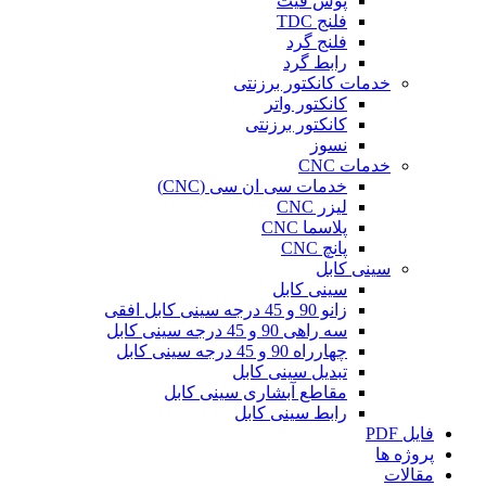
پوش فیت
فلنج TDC
فلنج گرد
رابط گرد
خدمات کانکتور برزنتی
کانکتور واتر
کانکتور برزنتی
نسوز
خدمات CNC
خدمات سی ان سی (CNC)
لیزر CNC
پلاسما CNC
پانچ CNC
سینی کابل
سینی کابل
زانو 90 و 45 درجه سینی کابل افقی
سه راهی 90 و 45 درجه سینی کابل
چهارراه 90 و 45 درجه سینی کابل
تبدیل سینی کابل
مقاطع آبشاری سینی کابل
رابط سینی کابل
فایل PDF
پروژه ها
مقالات