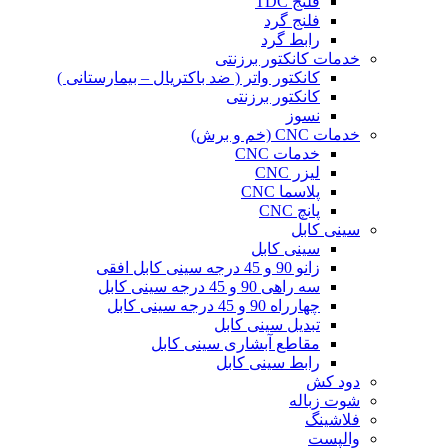
فلنج TDC
فلنج گرد
رابط گرد
خدمات کانکتور برزنتی
کانکتور واتر ( ضد باکتریال – بیمارستانی )
کانکتور برزنتی
نسوز
خدمات CNC (خم و برش)
خدمات CNC
لیزر CNC
پلاسما CNC
پانچ CNC
سینی کابل
سینی کابل
زانو 90 و 45 درجه سینی کابل افقی
سه راهی 90 و 45 درجه سینی کابل
چهارراه 90 و 45 درجه سینی کابل
تبدیل سینی کابل
مقاطع آبشاری سینی کابل
رابط سینی کابل
دود کش
شوت زباله
فلاشینگ
والپست