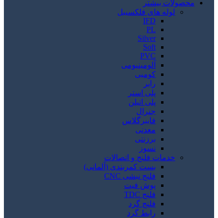
محصولات بیشتر
لوله های فلکسیبل
IFD
PL
Silver
Soft
PVC
آلومینیومی
کومبی
رابر
پلی استر
پلی اتیلن
جنرال
فایبرگلاس
معدنی
برزنتی
نسوز
خدمات فلنج و اتصالات
بست کمربندی (آلمانی)
فلنج نبشی CNC
پوش فیت
فلنج TDC
فلنج گرد
رابط گرد