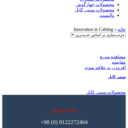
محصولات چهارگوش
محصولات سینی کابل
والپست
خانه
»
Innovation in Cabling
مشاهده سریع
مقایسه
افزودن به علاقه مندی
سینی کابل
محصولات سینی کابل
واحد فروش
9122272464 (0) 98+