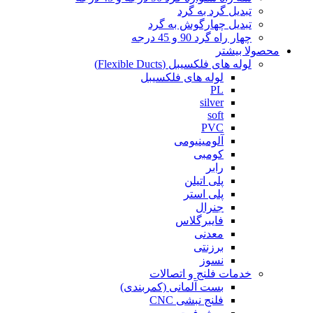
تبدیل گرد به گرد
تبدیل چهارگوش به گرد
چهار راه گرد 90 و 45 درجه
محصولا بیشتر
لوله های فلکسیبل (Flexible Ducts)
لوله های فلکسیبل
PL
silver
soft
PVC
آلومینیومی
کومبی
رابر
پلی اتیلن
پلی استر
جنرال
فایبرگلاس
معدنی
برزنتی
نسوز
خدمات فلنج و اتصالات
بست آلمانی (کمربندی)
فلنج نبشی CNC