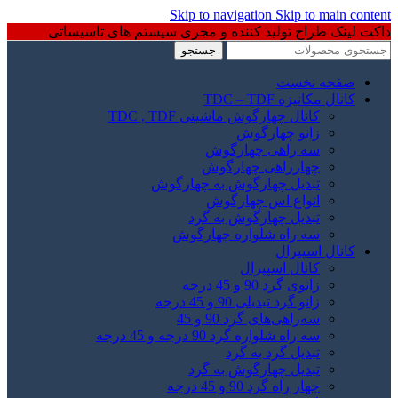
Skip to navigation
Skip to main content
داکت لینک طراح تولید کننده و مجری سیستم های تاسیساتی
جستجو
صفحه نخست
کانال مکانیزه TDC – TDF
کانال چهارگوش ماشینی TDC , TDF
زانو چهارگوش
سه راهی چهارگوش
چهارراهی چهارگوش
تبدیل چهارگوش به چهارگوش
انواع اس چهارگوش
تبدیل چهارگوش به گرد
سه راه شلواره چهارگوش
کانال اسپیرال
کانال اسپیرال
زانوی گرد 90 و 45 درجه
زانو گرد تبدیلی 90 و 45 درجه
سه‌راهی‌های گرد 90 و 45
سه راه شلواره گرد 90 درجه و 45 درجه
تبدیل گرد به گرد
تبدیل چهارگوش به گرد
چهار راه گرد 90 و 45 درجه