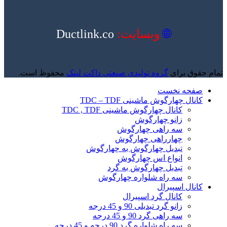
🌐
وبسایت:
Ductlink.co
تمام حقوق برای
گروه تولیدی صنعتی داکت لینک
محفوظ است.
صفحه نخست
کانال چهارگوش ماشینی TDC – TDF
کانال چهارگوش ماشینی TDC , TDF
زانو چهارگوش
سه راهی چهارگوش
چهارراهی چهارگوش
تبدیل چهارگوش به چهارگوش
انواع اس چهارگوش
تبدیل چهارگوش به گرد
سه راه شلواره چهارگوش
کانال اسپیرال
کانال گرد اسپیرال
زانو گرد تبدیلی 90 و 45 درجه
سه راهی گرد 90 و 45 درجه
سه راه شلواره گرد 90 درجه و 45 درجه