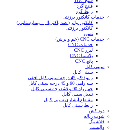
فلنج TDC
فلنج گرد
رابط گرد
خدمات کانکتور برزنتی
کانکتور واتر ( ضد باکتریال – بیمارستانی )
کانکتور برزنتی
نسوز
خدمات CNC (خم و برش)
خدمات CNC
لیزر CNC
پلاسما CNC
پانچ CNC
سینی کابل
سینی کابل
زانو 90 و 45 درجه سینی کابل افقی
سه راهی 90 و 45 درجه سینی کابل
چهارراه 90 و 45 درجه سینی کابل
تبدیل سینی کابل
مقاطع آبشاری سینی کابل
رابط سینی کابل
دود کش
شوت زباله
فلاشینگ
والپست