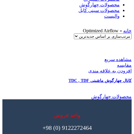
محصولات چهارگوش
محصولات سینی کابل
والپست
خانه
»
Optimized Airflow
مشاهده سریع
مقایسه
افزودن به علاقه مندی
کانال چهارگوش ماشینی TDC , TDF
محصولات چهارگوش
واحد فروش
9122272464 (0) 98+