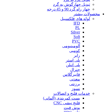
تبدیل چهارگوش به گرد
چهار راه گرد 90 و 45 درجه
محصولات بیشتر
لوله های فلکسیبل
IFD
PL
Silver
Soft
PVC
آلومینیومی
کومبی
رابر
پلی استر
پلی اتیلن
جنرال
فایبرگلاس
معدنی
برزنتی
نسوز
خدمات فلنج و اتصالات
بست کمربندی (آلمانی)
فلنج نبشی CNC
پوش فیت