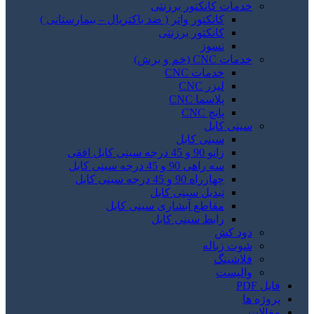
خدمات کانکتور برزنتی
کانکتور واتر ( ضد باکتریال – بیمارستانی )
کانکتور برزنتی
نسوز
خدمات CNC (خم و برش)
خدمات CNC
لیزر CNC
پلاسما CNC
پانچ CNC
سینی کابل
سینی کابل
زانو 90 و 45 درجه سینی کابل افقی
سه راهی 90 و 45 درجه سینی کابل
چهارراه 90 و 45 درجه سینی کابل
تبدیل سینی کابل
مقاطع آبشاری سینی کابل
رابط سینی کابل
دود کش
شوت زباله
فلاشینگ
والپست
فایل PDF
پروژه ها
مقالات