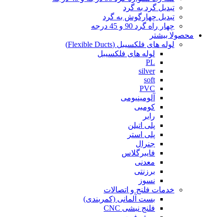
تبدیل گرد به گرد
تبدیل چهارگوش به گرد
چهار راه گرد 90 و 45 درجه
محصولا بیشتر
لوله های فلکسیبل (Flexible Ducts)
لوله های فلکسیبل
PL
silver
soft
PVC
آلومینیومی
کومبی
رابر
پلی اتیلن
پلی استر
جنرال
فایبرگلاس
معدنی
برزنتی
نسوز
خدمات فلنج و اتصالات
بست آلمانی (کمربندی)
فلنج نبشی CNC