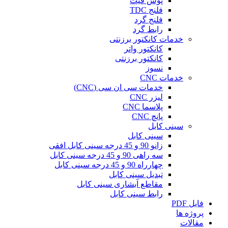
پوش فیت
فلنج TDC
فلنج گرد
رابط گرد
خدمات کانکتور برزنتی
کانکتور واتر
کانکتور برزنتی
نسوز
خدمات CNC
خدمات سی ان سی (CNC)
لیزر CNC
پلاسما CNC
پانچ CNC
سینی کابل
سینی کابل
زانو 90 و 45 درجه سینی کابل افقی
سه راهی 90 و 45 درجه سینی کابل
چهارراه 90 و 45 درجه سینی کابل
تبدیل سینی کابل
مقاطع آبشاری سینی کابل
رابط سینی کابل
فایل PDF
پروژه ها
مقالات