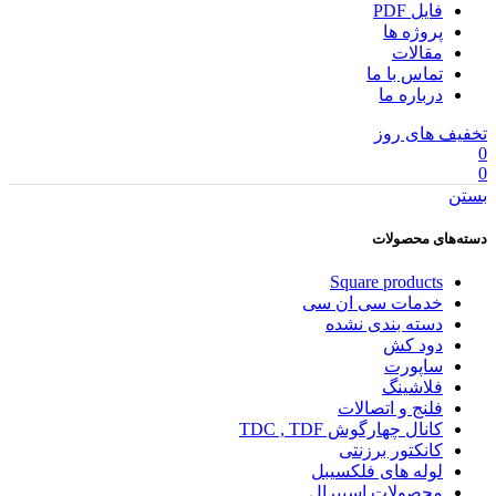
فایل PDF
پروژه ها
مقالات
تماس با ما
درباره ما
تخفیف های روز
0
0
بستن
دسته‌های محصولات
Square products
خدمات سی ان سی
دسته بندی نشده
دود کش
ساپورت
فلاشینگ
فلنج و اتصالات
کانال چهارگوش TDC , TDF
کانکتور برزنتی
لوله های فلکسیبل
محصولات اسپیرال