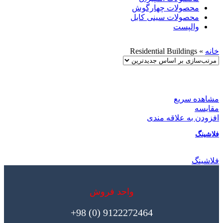
محصولات چهارگوش
محصولات سینی کابل
والپست
خانه
»
Residential Buildings
مشاهده سریع
مقایسه
افزودن به علاقه مندی
فلاشینگ
فلاشینگ
واحد فروش
9122272464 (0) 98+