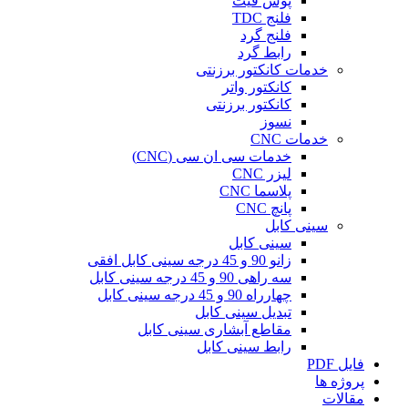
پوش فیت
فلنج TDC
فلنج گرد
رابط گرد
خدمات کانکتور برزنتی
کانکتور واتر
کانکتور برزنتی
نسوز
خدمات CNC
خدمات سی ان سی (CNC)
لیزر CNC
پلاسما CNC
پانچ CNC
سینی کابل
سینی کابل
زانو 90 و 45 درجه سینی کابل افقی
سه راهی 90 و 45 درجه سینی کابل
چهارراه 90 و 45 درجه سینی کابل
تبدیل سینی کابل
مقاطع آبشاری سینی کابل
رابط سینی کابل
فایل PDF
پروژه ها
مقالات