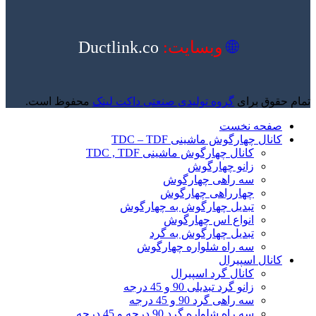
🌐
وبسایت:
Ductlink.co
تمام حقوق برای
گروه تولیدی صنعتی داکت لینک
محفوظ است.
صفحه نخست
کانال چهارگوش ماشینی TDC – TDF
کانال چهارگوش ماشینی TDC , TDF
زانو چهارگوش
سه راهی چهارگوش
چهارراهی چهارگوش
تبدیل چهارگوش به چهارگوش
انواع اس چهارگوش
تبدیل چهارگوش به گرد
سه راه شلواره چهارگوش
کانال اسپیرال
کانال گرد اسپیرال
زانو گرد تبدیلی 90 و 45 درجه
سه راهی گرد 90 و 45 درجه
سه راه شلواره گرد 90 درجه و 45 درجه