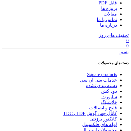
فایل PDF
پروژه ها
مقالات
تماس با ما
درباره ما
تخفیف های روز
0
0
بستن
دسته‌های محصولات
Square products
خدمات سی ان سی
دسته بندی نشده
دود کش
ساپورت
فلاشینگ
فلنج و اتصالات
کانال چهارگوش TDC , TDF
کانکتور برزنتی
لوله های فلکسیبل
محصولات اسپیرال