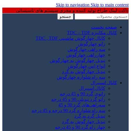
Skip to navigation
Skip to main content
داکت لینک طراح تولید کننده و مجری سیستم های تاسیساتی
جستجو
صفحه نخست
کانال مکانیزه TDC – TDF
کانال چهارگوش ماشینی TDC , TDF
زانو چهارگوش
سه راهی چهارگوش
چهارراهی چهارگوش
تبدیل چهارگوش به چهارگوش
انواع اس چهارگوش
تبدیل چهارگوش به گرد
سه راه شلواره چهارگوش
کانال اسپیرال
کانال اسپیرال
زانوی گرد 90 و 45 درجه
زانو گرد تبدیلی 90 و 45 درجه
سه‌راهی‌های گرد 90 و 45
سه راه شلواره گرد 90 درجه و 45 درجه
تبدیل گرد به گرد
تبدیل چهارگوش به گرد
چهار راه گرد 90 و 45 درجه