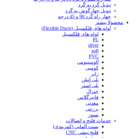
تبدیل گرد به گرد
تبدیل چهارگوش به گرد
چهار راه گرد 90 و 45 درجه
محصولا بیشتر
لوله های فلکسیبل (Flexible Ducts)
لوله های فلکسیبل
PL
silver
soft
PVC
آلومینیومی
کومبی
رابر
پلی اتیلن
پلی استر
جنرال
فایبرگلاس
معدنی
برزنتی
نسوز
خدمات فلنج و اتصالات
بست آلمانی (کمربندی)
فلنج نبشی CNC