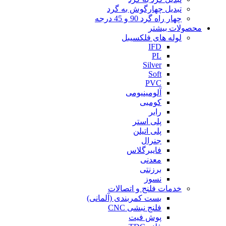
تبدیل چهارگوش به گرد
چهار راه گرد 90 و 45 درجه
محصولات بیشتر
لوله های فلکسیبل
IFD
PL
Silver
Soft
PVC
آلومینیومی
کومبی
رابر
پلی استر
پلی اتیلن
جنرال
فایبرگلاس
معدنی
برزنتی
نسوز
خدمات فلنج و اتصالات
بست کمربندی (آلمانی)
فلنج نبشی CNC
پوش فیت