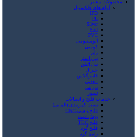
محصولات بیشتر
لوله های فلکسیبل
IFD
PL
Silver
Soft
PVC
آلومینیومی
کومبی
رابر
پلی استر
پلی اتیلن
جنرال
فایبرگلاس
معدنی
برزنتی
نسوز
خدمات فلنج و اتصالات
بست کمربندی (آلمانی)
فلنج نبشی CNC
پوش فیت
فلنج TDC
فلنج گرد
رابط گرد