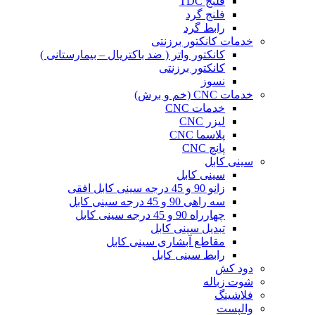
فلنج TDC
فلنج گرد
رابط گرد
خدمات کانکتور برزنتی
کانکتور واتر ( ضد باکتریال – بیمارستانی )
کانکتور برزنتی
نسوز
خدمات CNC (خم و برش)
خدمات CNC
لیزر CNC
پلاسما CNC
پانچ CNC
سینی کابل
سینی کابل
زانو 90 و 45 درجه سینی کابل افقی
سه راهی 90 و 45 درجه سینی کابل
چهارراه 90 و 45 درجه سینی کابل
تبدیل سینی کابل
مقاطع آبشاری سینی کابل
رابط سینی کابل
دود کش
شوت زباله
فلاشینگ
والپست