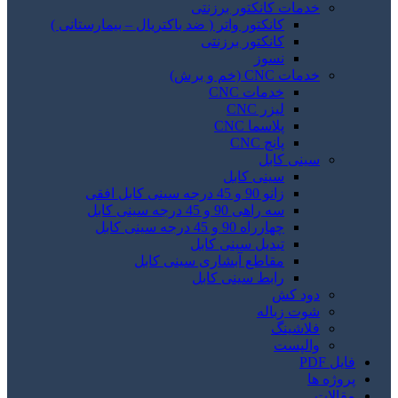
خدمات کانکتور برزنتی
کانکتور واتر ( ضد باکتریال – بیمارستانی )
کانکتور برزنتی
نسوز
خدمات CNC (خم و برش)
خدمات CNC
لیزر CNC
پلاسما CNC
پانچ CNC
سینی کابل
سینی کابل
زانو 90 و 45 درجه سینی کابل افقی
سه راهی 90 و 45 درجه سینی کابل
چهارراه 90 و 45 درجه سینی کابل
تبدیل سینی کابل
مقاطع آبشاری سینی کابل
رابط سینی کابل
دود کش
شوت زباله
فلاشینگ
والپست
فایل PDF
پروژه ها
مقالات