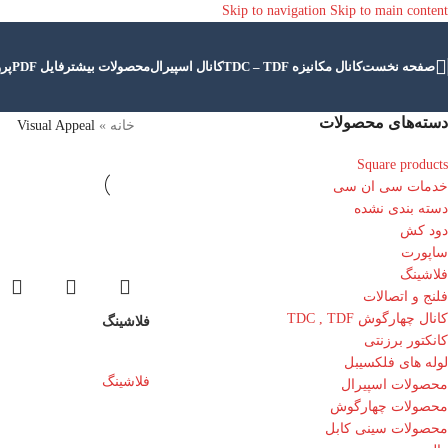
Skip to navigation
Skip to main content
صفحه نخست
کانال مکانیزه TDC – TDF
کانال اسپیرال
محصولات بیشتر
فایل PDF
پرو
دسته‌های محصولات
خانه
»
Visual Appeal
Square products
خدمات سی ان سی
دسته بندی نشده
دود کش
ساپورت
فلاشینگ
فلنج و اتصالات
کانال چهارگوش TDC , TDF
فلاشینگ
کانکتور برزنتی
لوله های فلکسیبل
فلاشینگ
محصولات اسپیرال
محصولات چهارگوش
محصولات سینی کابل