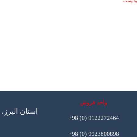
والپست
واحد فروش
استان البرز
9122272464 (0) 98+
9023800898 (0) 98+