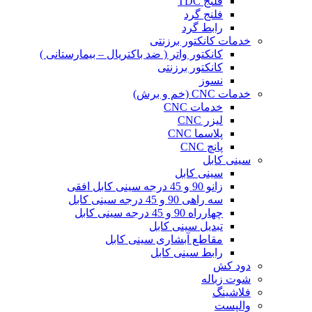
فلنج TDC
فلنج گرد
رابط گرد
خدمات کانکتور برزنتی
کانکتور واتر ( ضد باکتریال – بیمارستانی )
کانکتور برزنتی
نسوز
خدمات CNC (خم و برش)
خدمات CNC
لیزر CNC
پلاسما CNC
پانچ CNC
سینی کابل
سینی کابل
زانو 90 و 45 درجه سینی کابل افقی
سه راهی 90 و 45 درجه سینی کابل
چهارراه 90 و 45 درجه سینی کابل
تبدیل سینی کابل
مقاطع آبشاری سینی کابل
رابط سینی کابل
دود کش
شوت زباله
فلاشینگ
والپست