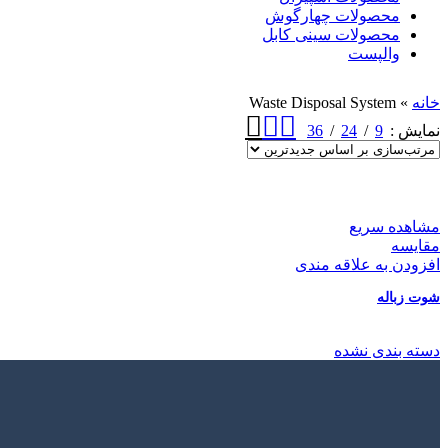
محصولات چهارگوش
محصولات سینی کابل
والپست
خانه
»
Waste Disposal System
36
24
9
نمایش
مشاهده سریع
مقایسه
افزودن به علاقه مندی
شوت زباله
دسته بندی نشده