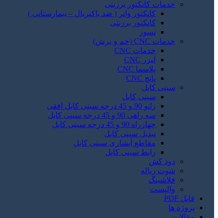
خدمات کانکتور برزنتی
کانکتور واتر ( ضد باکتریال – بیمارستانی )
کانکتور برزنتی
نسوز
خدمات CNC (خم و برش)
خدمات CNC
لیزر CNC
پلاسما CNC
پانچ CNC
سینی کابل
سینی کابل
زانو 90 و 45 درجه سینی کابل افقی
سه راهی 90 و 45 درجه سینی کابل
چهارراه 90 و 45 درجه سینی کابل
تبدیل سینی کابل
مقاطع آبشاری سینی کابل
رابط سینی کابل
دود کش
شوت زباله
فلاشینگ
والپست
فایل PDF
پروژه ها
مقالات