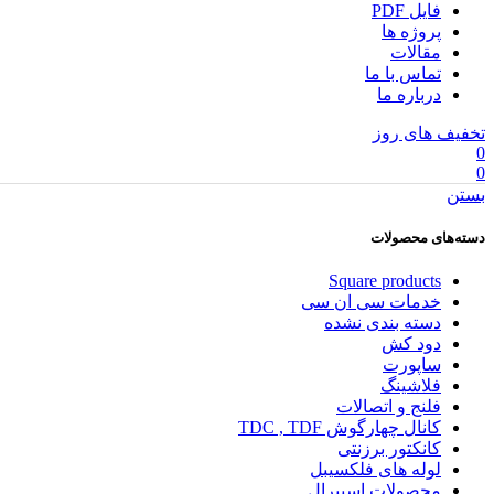
فایل PDF
پروژه ها
مقالات
تماس با ما
درباره ما
تخفیف های روز
0
0
بستن
دسته‌های محصولات
Square products
خدمات سی ان سی
دسته بندی نشده
دود کش
ساپورت
فلاشینگ
فلنج و اتصالات
کانال چهارگوش TDC , TDF
کانکتور برزنتی
لوله های فلکسیبل
محصولات اسپیرال