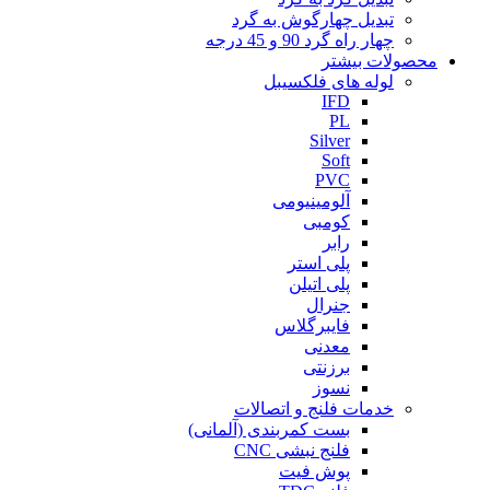
تبدیل چهارگوش به گرد
چهار راه گرد 90 و 45 درجه
محصولات بیشتر
لوله های فلکسیبل
IFD
PL
Silver
Soft
PVC
آلومینیومی
کومبی
رابر
پلی استر
پلی اتیلن
جنرال
فایبرگلاس
معدنی
برزنتی
نسوز
خدمات فلنج و اتصالات
بست کمربندی (آلمانی)
فلنج نبشی CNC
پوش فیت