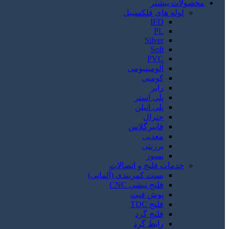
محصولات بیشتر
لوله های فلکسیبل
IFD
PL
Silver
Soft
PVC
آلومینیومی
کومبی
رابر
پلی استر
پلی اتیلن
جنرال
فایبرگلاس
معدنی
برزنتی
نسوز
خدمات فلنج و اتصالات
بست کمربندی (آلمانی)
فلنج نبشی CNC
پوش فیت
فلنج TDC
فلنج گرد
رابط گرد