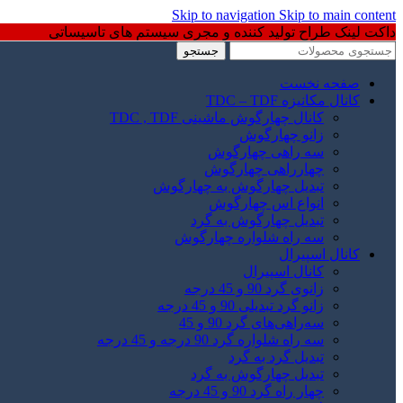
Skip to navigation
Skip to main content
داکت لینک طراح تولید کننده و مجری سیستم های تاسیساتی
جستجو
صفحه نخست
کانال مکانیزه TDC – TDF
کانال چهارگوش ماشینی TDC , TDF
زانو چهارگوش
سه راهی چهارگوش
چهارراهی چهارگوش
تبدیل چهارگوش به چهارگوش
انواع اس چهارگوش
تبدیل چهارگوش به گرد
سه راه شلواره چهارگوش
کانال اسپیرال
کانال اسپیرال
زانوی گرد 90 و 45 درجه
زانو گرد تبدیلی 90 و 45 درجه
سه‌راهی‌های گرد 90 و 45
سه راه شلواره گرد 90 درجه و 45 درجه
تبدیل گرد به گرد
تبدیل چهارگوش به گرد
چهار راه گرد 90 و 45 درجه