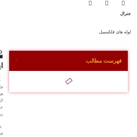
جنرال
لوله های فلکسیبل
ی
فهرست مطالب
ت

با
ت،
ای
د.

اع