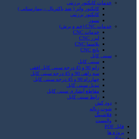
خدمات کانکتور برزنتی
کانکتور واتر ( ضد باکتریال – بیمارستانی )
کانکتور برزنتی
نسوز
خدمات CNC (خم و برش)
خدمات CNC
لیزر CNC
پلاسما CNC
پانچ CNC
سینی کابل
سینی کابل
زانو 90 و 45 درجه سینی کابل افقی
سه راهی 90 و 45 درجه سینی کابل
چهارراه 90 و 45 درجه سینی کابل
تبدیل سینی کابل
مقاطع آبشاری سینی کابل
رابط سینی کابل
دود کش
شوت زباله
فلاشینگ
والپست
فایل PDF
پروژه ها
مقالات