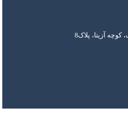
وچه آزیتا، پلاک8