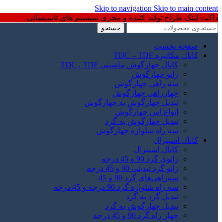
Skip to navigation
Skip to main content
داکت لینک طراح تولید کننده و مجری سیستم های تاسیساتی
جستجو
صفحه نخست
کانال مکانیزه TDC – TDF
کانال چهارگوش ماشینی TDC , TDF
زانو چهارگوش
سه راهی چهارگوش
چهارراهی چهارگوش
تبدیل چهارگوش به چهارگوش
انواع اس چهارگوش
تبدیل چهارگوش به گرد
سه راه شلواره چهارگوش
کانال اسپیرال
کانال اسپیرال
زانوی گرد 90 و 45 درجه
زانو گرد تبدیلی 90 و 45 درجه
سه‌راهی‌های گرد 90 و 45
سه راه شلواره گرد 90 درجه و 45 درجه
تبدیل گرد به گرد
تبدیل چهارگوش به گرد
چهار راه گرد 90 و 45 درجه