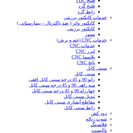
فلنج TDC
فلنج گرد
رابط گرد
خدمات کانکتور برزنتی
کانکتور واتر ( ضد باکتریال – بیمارستانی )
کانکتور برزنتی
نسوز
خدمات CNC (خم و برش)
خدمات CNC
لیزر CNC
پلاسما CNC
پانچ CNC
سینی کابل
سینی کابل
زانو 90 و 45 درجه سینی کابل افقی
سه راهی 90 و 45 درجه سینی کابل
چهارراه 90 و 45 درجه سینی کابل
تبدیل سینی کابل
مقاطع آبشاری سینی کابل
رابط سینی کابل
دود کش
شوت زباله
فلاشینگ
والپست