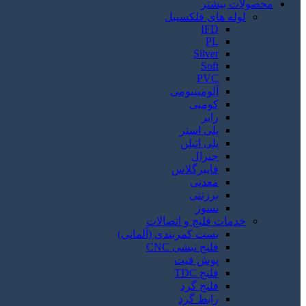
محصولات بیشتر
لوله های فلکسیبل
IFD
PL
Silver
Soft
PVC
آلومینیومی
کومبی
رابر
پلی استر
پلی اتیلن
جنرال
فایبرگلاس
معدنی
برزنتی
نسوز
خدمات فلنج و اتصالات
بست کمربندی (آلمانی)
فلنج نبشی CNC
پوش فیت
فلنج TDC
فلنج گرد
رابط گرد