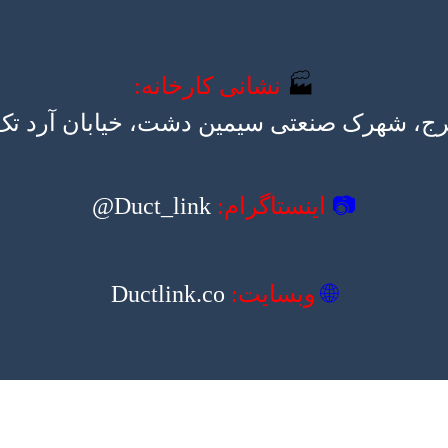
🏭
نشانی کارخانه:
رج، شهرک صنعتی سیمین دشت، خیابان آرد تک، ک
📷
اینستاگرام:
Duct_link@
🌐
وبسایت:
Ductlink.co