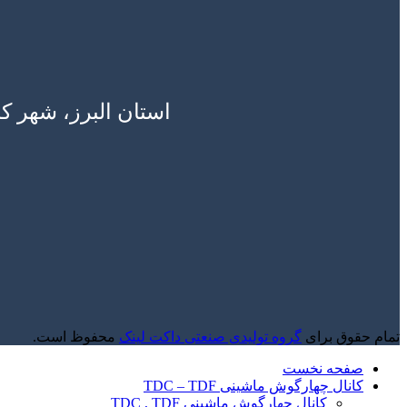
استان البرز، شهر ک
تمام حقوق برای
گروه تولیدی صنعتی داکت لینک
محفوظ است.
صفحه نخست
کانال چهارگوش ماشینی TDC – TDF
کانال چهارگوش ماشینی TDC , TDF