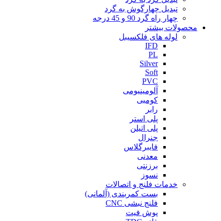
تبدیل چهارگوش به گرد
چهار راه گرد 90 و 45 درجه
محصولات بیشتر
لوله های فلکسیبل
IFD
PL
Silver
Soft
PVC
آلومینیومی
کومبی
رابر
پلی استر
پلی اتیلن
جنرال
فایبرگلاس
معدنی
برزنتی
نسوز
خدمات فلنج و اتصالات
بست کمربندی (آلمانی)
فلنج نبشی CNC
پوش فیت