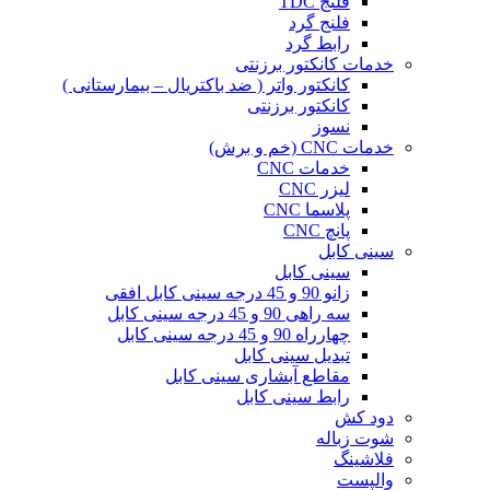
فلنج TDC
فلنج گرد
رابط گرد
خدمات کانکتور برزنتی
کانکتور واتر ( ضد باکتریال – بیمارستانی )
کانکتور برزنتی
نسوز
خدمات CNC (خم و برش)
خدمات CNC
لیزر CNC
پلاسما CNC
پانچ CNC
سینی کابل
سینی کابل
زانو 90 و 45 درجه سینی کابل افقی
سه راهی 90 و 45 درجه سینی کابل
چهارراه 90 و 45 درجه سینی کابل
تبدیل سینی کابل
مقاطع آبشاری سینی کابل
رابط سینی کابل
دود کش
شوت زباله
فلاشینگ
والپست