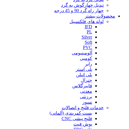
تبدیل چهارگوش به گرد
چهار راه گرد 90 و 45 درجه
محصولات بیشتر
لوله های فلکسیبل
IFD
PL
Silver
Soft
PVC
آلومینیومی
کومبی
رابر
پلی استر
پلی اتیلن
جنرال
فایبرگلاس
معدنی
برزنتی
نسوز
خدمات فلنج و اتصالات
بست کمربندی (آلمانی)
فلنج نبشی CNC
پوش فیت