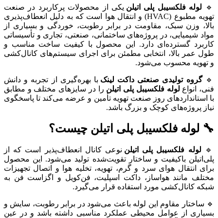
🔹
لوله فلکسیبل پلی اتیلن
یکی از محصولات پرکاربرد در صنعت
تهویه مطبوع (HVAC) و انتقال هوا است که به دلیل انعطاف‌پذیری
بالا، وزن سبک، مقاومت در برابر رطوبت، خوردگی و بسیاری از
مواد شیمیایی، در پروژه‌های ساختمانی، صنعتی، تجاری و تأسیساتی
کاربرد گسترده‌ای دارد. این محصول با کیفیت ساخت مناسب و
طول عمر بالا، انتخابی مطمئن برای اجرای سیستم‌های کانال‌کشی
و تهویه محسوب می‌شود.
🔹
گروه تولیدی صنعتی داکت لینک
با بهره‌گیری از تجربه و دانش
فنی، انواع
لوله فلکسیبل پلی اتیلن
را در سایزهای مختلف و مطابق
با استانداردهای روز صنعت تهویه تأمین و عرضه می‌کند تا پاسخگوی
نیاز پروژه‌های کوچک و بزرگ باشد.
🔧 لوله فلکسیبل پلی اتیلن چیست؟
🔹
لوله فلکسیبل پلی اتیلن
نوعی کانال انعطاف‌پذیر است که از
پلی‌اتیلن باکیفیت و ساختار تقویت‌شده تولید می‌شود. این محصول
برای انتقال هوای سرد و گرم، تهویه، تخلیه هوا و اتصال تجهیزات
مختلف مانند هواساز، داکت اسپلیت، فن‌کویل و اگزاست فن به
شبکه کانال‌کشی مورد استفاده قرار می‌گیرد.
🔹 ساختار مقاوم این لوله باعث می‌شود در برابر رطوبت، سایش و
بسیاری از عوامل محیطی عملکرد مناسبی داشته باشد و در عین