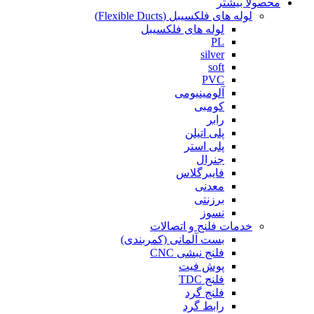
محصولا بیشتر
لوله های فلکسیبل (Flexible Ducts)
لوله های فلکسیبل
PL
silver
soft
PVC
آلومینیومی
کومبی
رابر
پلی اتیلن
پلی استر
جنرال
فایبرگلاس
معدنی
برزنتی
نسوز
خدمات فلنج و اتصالات
بست آلمانی (کمربندی)
فلنج نبشی CNC
پوش فیت
فلنج TDC
فلنج گرد
رابط گرد