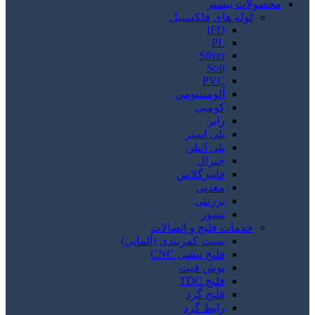
محصولات بیشتر
لوله های فلکسیبل
IFD
PL
Silver
Soft
PVC
آلومینیومی
کومبی
رابر
پلی استر
پلی اتیلن
جنرال
فایبرگلاس
معدنی
برزنتی
نسوز
خدمات فلنج و اتصالات
بست کمربندی (آلمانی)
فلنج نبشی CNC
پوش فیت
فلنج TDC
فلنج گرد
رابط گرد