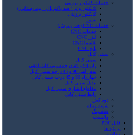
خدمات کانکتور برزنتی
کانکتور واتر ( ضد باکتریال – بیمارستانی )
کانکتور برزنتی
نسوز
خدمات CNC (خم و برش)
خدمات CNC
لیزر CNC
پلاسما CNC
پانچ CNC
سینی کابل
سینی کابل
زانو 90 و 45 درجه سینی کابل افقی
سه راهی 90 و 45 درجه سینی کابل
چهارراه 90 و 45 درجه سینی کابل
تبدیل سینی کابل
مقاطع آبشاری سینی کابل
رابط سینی کابل
دود کش
شوت زباله
فلاشینگ
والپست
فایل PDF
پروژه ها
مقالات