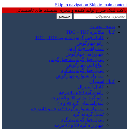
Skip to navigation
Skip to main content
داکت لینک طراح تولید کننده و مجری سیستم های تاسیساتی
جستجو
صفحه نخست
کانال مکانیزه TDC – TDF
کانال چهارگوش ماشینی TDC , TDF
زانو چهارگوش
سه راهی چهارگوش
چهارراهی چهارگوش
تبدیل چهارگوش به چهارگوش
انواع اس چهارگوش
تبدیل چهارگوش به گرد
سه راه شلواره چهارگوش
کانال اسپیرال
کانال اسپیرال
زانوی گرد 90 و 45 درجه
زانو گرد تبدیلی 90 و 45 درجه
سه‌راهی‌های گرد 90 و 45
سه راه شلواره گرد 90 درجه و 45 درجه
تبدیل گرد به گرد
تبدیل چهارگوش به گرد
چهار راه گرد 90 و 45 درجه