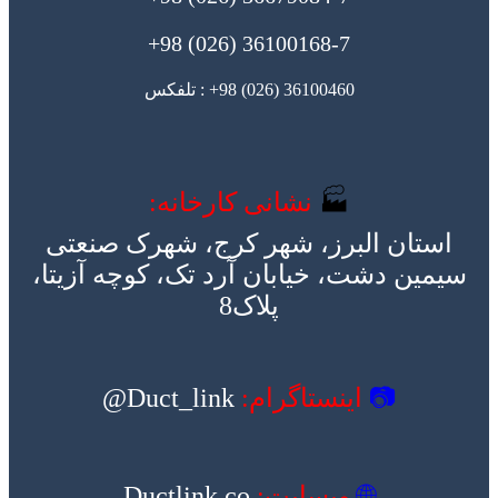
36100168-7 (026) 98+
36100460 (026) 98+ : تلفکس
🏭
نشانی کارخانه:
استان البرز، شهر کرج، شهرک صنعتی
سیمین دشت، خیابان آرد تک، کوچه آزیتا،
پلاک8
📷
اینستاگرام:
Duct_link@
🌐
وبسایت:
Ductlink.co