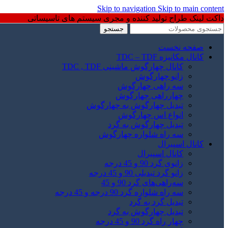
Skip to navigation
Skip to main content
داکت لینک طراح تولید کننده و مجری سیستم های تاسیساتی
جستجو
صفحه نخست
کانال مکانیزه TDC – TDF
کانال چهارگوش ماشینی TDC , TDF
زانو چهارگوش
سه راهی چهارگوش
چهارراهی چهارگوش
تبدیل چهارگوش به چهارگوش
انواع اس چهارگوش
تبدیل چهارگوش به گرد
سه راه شلواره چهارگوش
کانال اسپیرال
کانال اسپیرال
زانوی گرد 90 و 45 درجه
زانو گرد تبدیلی 90 و 45 درجه
سه‌راهی‌های گرد 90 و 45
سه راه شلواره گرد 90 درجه و 45 درجه
تبدیل گرد به گرد
تبدیل چهارگوش به گرد
چهار راه گرد 90 و 45 درجه