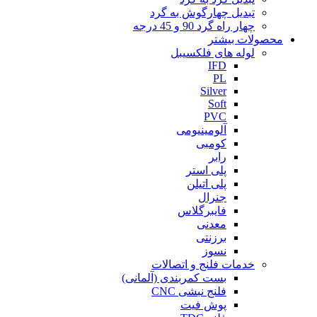
تبدیل چهارگوش به گرد
چهار راه گرد 90 و 45 درجه
محصولات بیشتر
لوله های فلکسیبل
IFD
PL
Silver
Soft
PVC
آلومینیومی
کومبی
رابر
پلی استر
پلی اتیلن
جنرال
فایبرگلاس
معدنی
برزنتی
نسوز
خدمات فلنج و اتصالات
بست کمربندی (آلمانی)
فلنج نبشی CNC
پوش فیت