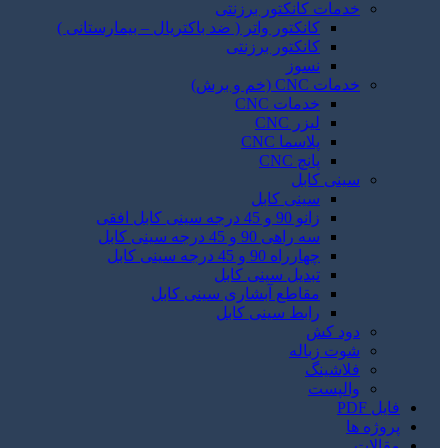
خدمات کانکتور برزنتی
کانکتور واتر ( ضد باکتریال – بیمارستانی )
کانکتور برزنتی
نسوز
خدمات CNC (خم و برش)
خدمات CNC
لیزر CNC
پلاسما CNC
پانچ CNC
سینی کابل
سینی کابل
زانو 90 و 45 درجه سینی کابل افقی
سه راهی 90 و 45 درجه سینی کابل
چهارراه 90 و 45 درجه سینی کابل
تبدیل سینی کابل
مقاطع آبشاری سینی کابل
رابط سینی کابل
دود کش
شوت زباله
فلاشینگ
والپست
فایل PDF
پروژه ها
مقالات