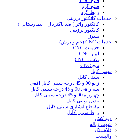
فلنج TDC
فلنج گرد
رابط گرد
خدمات کانکتور برزنتی
کانکتور واتر ( ضد باکتریال – بیمارستانی )
کانکتور برزنتی
نسوز
خدمات CNC (خم و برش)
خدمات CNC
لیزر CNC
پلاسما CNC
پانچ CNC
سینی کابل
سینی کابل
زانو 90 و 45 درجه سینی کابل افقی
سه راهی 90 و 45 درجه سینی کابل
چهارراه 90 و 45 درجه سینی کابل
تبدیل سینی کابل
مقاطع آبشاری سینی کابل
رابط سینی کابل
دود کش
شوت زباله
فلاشینگ
والپست