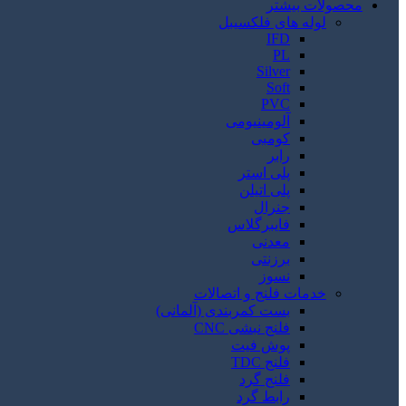
محصولات بیشتر
لوله های فلکسیبل
IFD
PL
Silver
Soft
PVC
آلومینیومی
کومبی
رابر
پلی استر
پلی اتیلن
جنرال
فایبرگلاس
معدنی
برزنتی
نسوز
خدمات فلنج و اتصالات
بست کمربندی (آلمانی)
فلنج نبشی CNC
پوش فیت
فلنج TDC
فلنج گرد
رابط گرد