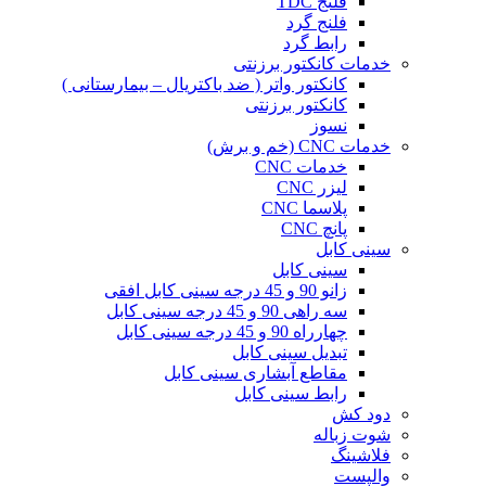
فلنج TDC
فلنج گرد
رابط گرد
خدمات کانکتور برزنتی
کانکتور واتر ( ضد باکتریال – بیمارستانی )
کانکتور برزنتی
نسوز
خدمات CNC (خم و برش)
خدمات CNC
لیزر CNC
پلاسما CNC
پانچ CNC
سینی کابل
سینی کابل
زانو 90 و 45 درجه سینی کابل افقی
سه راهی 90 و 45 درجه سینی کابل
چهارراه 90 و 45 درجه سینی کابل
تبدیل سینی کابل
مقاطع آبشاری سینی کابل
رابط سینی کابل
دود کش
شوت زباله
فلاشینگ
والپست