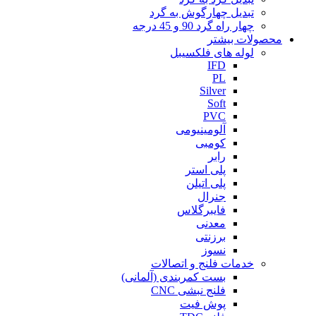
تبدیل چهارگوش به گرد
چهار راه گرد 90 و 45 درجه
محصولات بیشتر
لوله های فلکسیبل
IFD
PL
Silver
Soft
PVC
آلومینیومی
کومبی
رابر
پلی استر
پلی اتیلن
جنرال
فایبرگلاس
معدنی
برزنتی
نسوز
خدمات فلنج و اتصالات
بست کمربندی (آلمانی)
فلنج نبشی CNC
پوش فیت