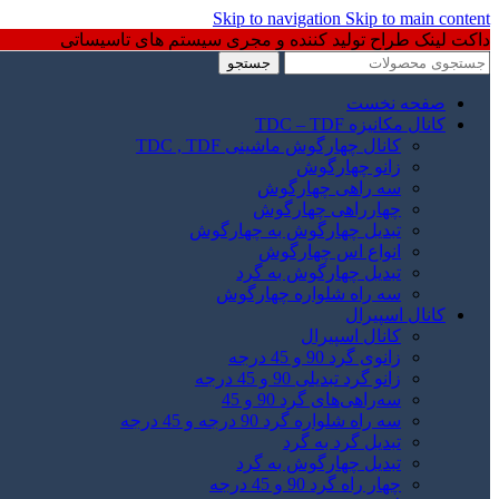
Skip to navigation
Skip to main content
داکت لینک طراح تولید کننده و مجری سیستم های تاسیساتی
جستجو
صفحه نخست
کانال مکانیزه TDC – TDF
کانال چهارگوش ماشینی TDC , TDF
زانو چهارگوش
سه راهی چهارگوش
چهارراهی چهارگوش
تبدیل چهارگوش به چهارگوش
انواع اس چهارگوش
تبدیل چهارگوش به گرد
سه راه شلواره چهارگوش
کانال اسپیرال
کانال اسپیرال
زانوی گرد 90 و 45 درجه
زانو گرد تبدیلی 90 و 45 درجه
سه‌راهی‌های گرد 90 و 45
سه راه شلواره گرد 90 درجه و 45 درجه
تبدیل گرد به گرد
تبدیل چهارگوش به گرد
چهار راه گرد 90 و 45 درجه