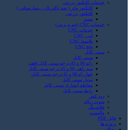
خدمات کانکتور برزنتی
کانکتور واتر ( ضد باکتریال – بیمارستانی )
کانکتور برزنتی
نسوز
خدمات CNC (خم و برش)
خدمات CNC
لیزر CNC
پلاسما CNC
پانچ CNC
سینی کابل
سینی کابل
زانو 90 و 45 درجه سینی کابل افقی
سه راهی 90 و 45 درجه سینی کابل
چهارراه 90 و 45 درجه سینی کابل
تبدیل سینی کابل
مقاطع آبشاری سینی کابل
رابط سینی کابل
دود کش
شوت زباله
فلاشینگ
والپست
فایل PDF
پروژه ها
مقالات