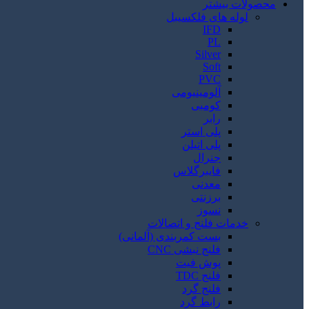
محصولات بیشتر
لوله های فلکسیبل
IFD
PL
Silver
Soft
PVC
آلومینیومی
کومبی
رابر
پلی استر
پلی اتیلن
جنرال
فایبرگلاس
معدنی
برزنتی
نسوز
خدمات فلنج و اتصالات
بست کمربندی (آلمانی)
فلنج نبشی CNC
پوش فیت
فلنج TDC
فلنج گرد
رابط گرد