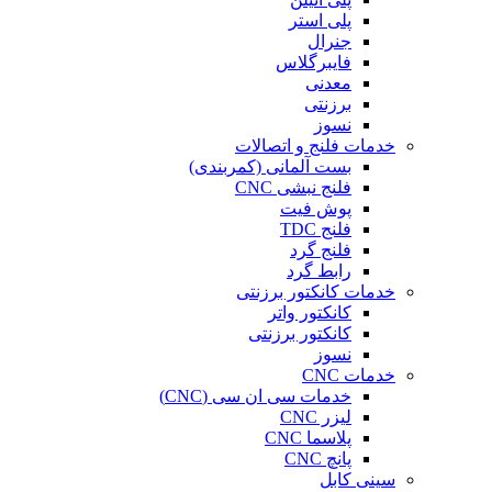
پلی استر
جنرال
فایبرگلاس
معدنی
برزنتی
نسوز
خدمات فلنج و اتصالات
بست آلمانی (کمربندی)
فلنج نبشی CNC
پوش فیت
فلنج TDC
فلنج گرد
رابط گرد
خدمات کانکتور برزنتی
کانکتور واتر
کانکتور برزنتی
نسوز
خدمات CNC
خدمات سی ان سی (CNC)
لیزر CNC
پلاسما CNC
پانچ CNC
سینی کابل