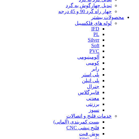
تبدیل چهارگوش به گرد
چهار راه گرد 90 و 45 درجه
محصولات بیشتر
لوله های فلکسیبل
IFD
PL
Silver
Soft
PVC
آلومینیومی
کومبی
رابر
پلی استر
پلی اتیلن
جنرال
فایبرگلاس
معدنی
برزنتی
نسوز
خدمات فلنج و اتصالات
بست کمربندی (آلمانی)
فلنج نبشی CNC
پوش فیت