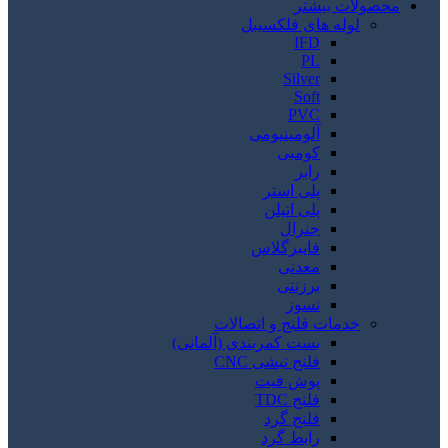
محصولات بیشتر
لوله های فلکسیبل
IFD
PL
Silver
Soft
PVC
آلومینیومی
کومبی
رابر
پلی استر
پلی اتیلن
جنرال
فایبرگلاس
معدنی
برزنتی
نسوز
خدمات فلنج و اتصالات
بست کمربندی (آلمانی)
فلنج نبشی CNC
پوش فیت
فلنج TDC
فلنج گرد
رابط گرد