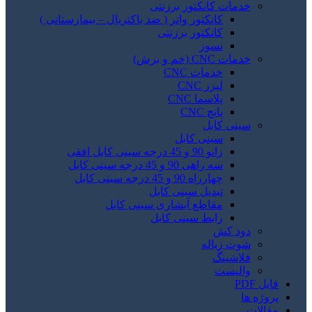
خدمات کانکتور برزنتی
کانکتور واتر ( ضد باکتریال – بیمارستانی )
کانکتور برزنتی
نسوز
خدمات CNC (خم و برش)
خدمات CNC
لیزر CNC
پلاسما CNC
پانچ CNC
سینی کابل
سینی کابل
زانو 90 و 45 درجه سینی کابل افقی
سه راهی 90 و 45 درجه سینی کابل
چهارراه 90 و 45 درجه سینی کابل
تبدیل سینی کابل
مقاطع آبشاری سینی کابل
رابط سینی کابل
دود کش
شوت زباله
فلاشینگ
والپست
فایل PDF
پروژه ها
مقالات