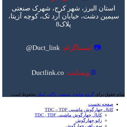
استان البرز، شهر کرج، شهرک صنعتی
سیمین دشت، خیابان آرد تک، کوچه آزیتا،
پلاک8
📷
اینستاگرام:
Duct_link@
🌐
وبسایت:
Ductlink.co
تمام حقوق برای
گروه تولیدی صنعتی داکت لینک
محفوظ است.
صفحه نخست
کانال چهارگوش ماشینی TDC – TDF
کانال چهارگوش ماشینی TDC , TDF
زانو چهارگوش
سه راهی چهارگوش