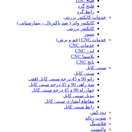
فلنج TDC
فلنج گرد
رابط گرد
خدمات کانکتور برزنتی
کانکتور واتر ( ضد باکتریال – بیمارستانی )
کانکتور برزنتی
نسوز
خدمات CNC (خم و برش)
خدمات CNC
لیزر CNC
پلاسما CNC
پانچ CNC
سینی کابل
سینی کابل
زانو 90 و 45 درجه سینی کابل افقی
سه راهی 90 و 45 درجه سینی کابل
چهارراه 90 و 45 درجه سینی کابل
تبدیل سینی کابل
مقاطع آبشاری سینی کابل
رابط سینی کابل
دود کش
شوت زباله
فلاشینگ
والپست