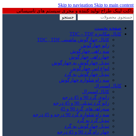
Skip to navigation
Skip to main content
داکت لینک طراح تولید کننده و مجری سیستم های تاسیساتی
جستجو
صفحه نخست
کانال مکانیزه TDC – TDF
کانال چهارگوش ماشینی TDC , TDF
زانو چهارگوش
سه راهی چهارگوش
چهارراهی چهارگوش
تبدیل چهارگوش به چهارگوش
انواع اس چهارگوش
تبدیل چهارگوش به گرد
سه راه شلواره چهارگوش
کانال اسپیرال
کانال اسپیرال
زانوی گرد 90 و 45 درجه
زانو گرد تبدیلی 90 و 45 درجه
سه‌راهی‌های گرد 90 و 45
سه راه شلواره گرد 90 درجه و 45 درجه
تبدیل گرد به گرد
تبدیل چهارگوش به گرد
چهار راه گرد 90 و 45 درجه