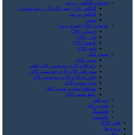
خدمات کانکتور برزنتی
کانکتور واتر ( ضد باکتریال – بیمارستانی )
کانکتور برزنتی
نسوز
خدمات CNC (خم و برش)
خدمات CNC
لیزر CNC
پلاسما CNC
پانچ CNC
سینی کابل
سینی کابل
زانو 90 و 45 درجه سینی کابل افقی
سه راهی 90 و 45 درجه سینی کابل
چهارراه 90 و 45 درجه سینی کابل
تبدیل سینی کابل
مقاطع آبشاری سینی کابل
رابط سینی کابل
دود کش
شوت زباله
فلاشینگ
والپست
فایل PDF
پروژه ها
مقالات