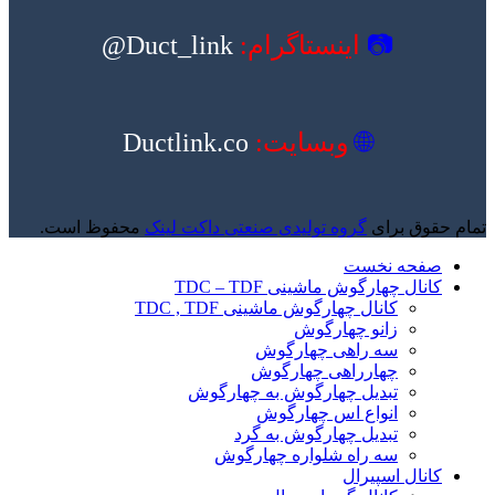
📷
اینستاگرام:
Duct_link@
🌐
وبسایت:
Ductlink.co
تمام حقوق برای
گروه تولیدی صنعتی داکت لینک
محفوظ است.
صفحه نخست
کانال چهارگوش ماشینی TDC – TDF
کانال چهارگوش ماشینی TDC , TDF
زانو چهارگوش
سه راهی چهارگوش
چهارراهی چهارگوش
تبدیل چهارگوش به چهارگوش
انواع اس چهارگوش
تبدیل چهارگوش به گرد
سه راه شلواره چهارگوش
کانال اسپیرال