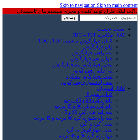
Skip to navigation
Skip to main content
داکت لینک طراح تولید کننده و مجری سیستم های تاسیساتی
جستجو
صفحه نخست
کانال مکانیزه TDC – TDF
کانال چهارگوش ماشینی TDC , TDF
زانو چهارگوش
سه راهی چهارگوش
چهارراهی چهارگوش
تبدیل چهارگوش به چهارگوش
انواع اس چهارگوش
تبدیل چهارگوش به گرد
سه راه شلواره چهارگوش
کانال اسپیرال
کانال اسپیرال
زانوی گرد 90 و 45 درجه
زانو گرد تبدیلی 90 و 45 درجه
سه‌راهی‌های گرد 90 و 45
سه راه شلواره گرد 90 درجه و 45 درجه
تبدیل گرد به گرد
تبدیل چهارگوش به گرد
چهار راه گرد 90 و 45 درجه