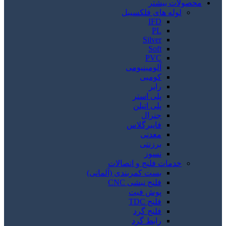
محصولات بیشتر
لوله های فلکسیبل
IFD
PL
Silver
Soft
PVC
آلومینیومی
کومبی
رابر
پلی استر
پلی اتیلن
جنرال
فایبرگلاس
معدنی
برزنتی
نسوز
خدمات فلنج و اتصالات
بست کمربندی (آلمانی)
فلنج نبشی CNC
پوش فیت
فلنج TDC
فلنج گرد
رابط گرد