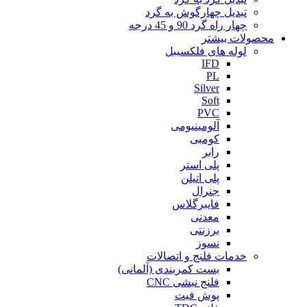
تبدیل چهارگوش به گرد
چهار راه گرد 90 و 45 درجه
محصولات بیشتر
لوله های فلکسیبل
IFD
PL
Silver
Soft
PVC
آلومینیومی
کومبی
رابر
پلی استر
پلی اتیلن
جنرال
فایبرگلاس
معدنی
برزنتی
نسوز
خدمات فلنج و اتصالات
بست کمربندی (آلمانی)
فلنج نبشی CNC
پوش فیت