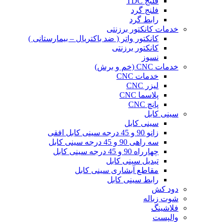
فلنج TDC
فلنج گرد
رابط گرد
خدمات کانکتور برزنتی
کانکتور واتر ( ضد باکتریال – بیمارستانی )
کانکتور برزنتی
نسوز
خدمات CNC (خم و برش)
خدمات CNC
لیزر CNC
پلاسما CNC
پانچ CNC
سینی کابل
سینی کابل
زانو 90 و 45 درجه سینی کابل افقی
سه راهی 90 و 45 درجه سینی کابل
چهارراه 90 و 45 درجه سینی کابل
تبدیل سینی کابل
مقاطع آبشاری سینی کابل
رابط سینی کابل
دود کش
شوت زباله
فلاشینگ
والپست