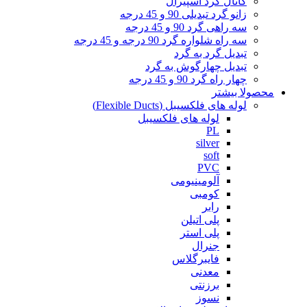
کانال گرد اسپیرال
زانو گرد تبدیلی 90 و 45 درجه
سه راهی گرد 90 و 45 درجه
سه راه شلواره گرد 90 درجه و 45 درجه
تبدیل گرد به گرد
تبدیل چهارگوش به گرد
چهار راه گرد 90 و 45 درجه
محصولا بیشتر
لوله های فلکسیبل (Flexible Ducts)
لوله های فلکسیبل
PL
silver
soft
PVC
آلومینیومی
کومبی
رابر
پلی اتیلن
پلی استر
جنرال
فایبرگلاس
معدنی
برزنتی
نسوز